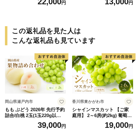
22,000
13,000
円
円
ップ付約4.5～5kg 約24～30
ップ付付約1.5～2kg 約6～1
個＜2026年10月中旬～順次発
2個＜2026年10月中旬～11月
送＞-Ted【art016B】
上旬ごろ順次発送＞Ted【art
017B】
この返礼品を見た人は
こんな返礼品も見ています
岡山県瀬戸内市
香川県東かがわ市
もも ぶどう 2026年 先行予約
シャインマスカット 【ご家
詰合/白桃 2玉(1玉220g以
庭用】 2～6房(約2kg) 葡萄 ぶ
上)・シャインマスカット 晴
どう ブドウ フルーツ 果物 く
39,000
19,000
円
円
王 2房(1房480g以上) 化粧箱
だもの 果実 旬の果物 旬のフ
入り 岡山県産 国産 フルーツ
ルーツ 香川 香川県 東かがわ