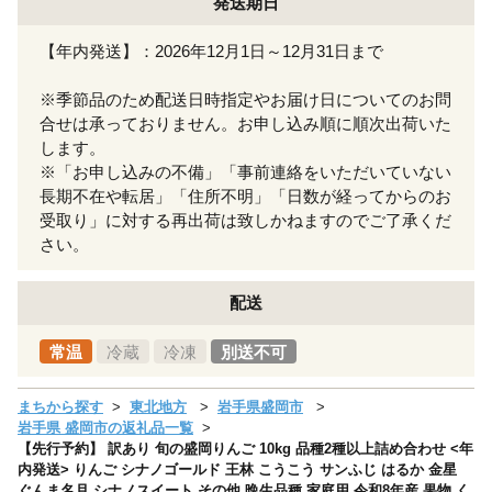
発送期日
【年内発送】：2026年12月1日～12月31日まで
※季節品のため配送日時指定やお届け日についてのお問
合せは承っておりません。お申し込み順に順次出荷いた
します。
※「お申し込みの不備」「事前連絡をいただいていない
長期不在や転居」「住所不明」「日数が経ってからのお
受取り」に対する再出荷は致しかねますのでご了承くだ
さい。
配送
常温
冷蔵
冷凍
別送不可
まちから探す
東北地方
岩手県盛岡市
岩手県 盛岡市の返礼品一覧
【先行予約】 訳あり 旬の盛岡りんご 10kg 品種2種以上詰め合わせ <年
内発送> りんご シナノゴールド 王林 こうこう サンふじ はるか 金星
ぐんま名月 シナノスイート その他 晩生品種 家庭用 令和8年産 果物 く