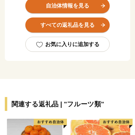
り、東京駅の設計でも有名な辰野金吾氏が設計した、
自治体情報を見る
「岩手銀行赤レンガ館」をはじめとする大正から昭和初
期時代の和洋折衷の建物が中心市街地に点在する、歩い
すべての返礼品を見る
て楽しめるまちです。
おもてなしや市民のソウルフードとして生まれた「わん
こそば」、「盛岡冷麺」、「盛岡じゃじゃ麺」は盛岡三
お気に入りに追加する
大麺として観光客にも人気でお土産、返礼品の定番商品
です。また、日本代表のトップアスリートが使用したこ
とで注目の「南部鉄器」も盛岡市の特産品です。さら
に、お米やりんごなどの農産物に日本酒やクラフトビー
ルなどの地酒も盛岡ブランド品に認定されています。
関連する返礼品 | "フルーツ類"