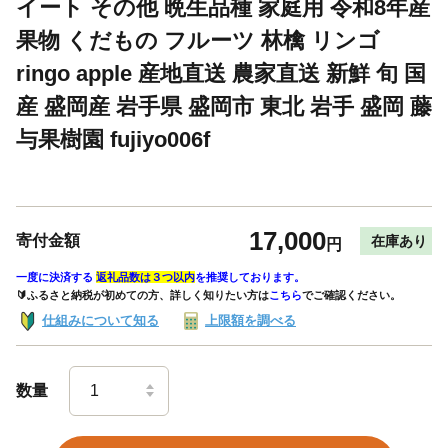
イート その他 晩生品種 家庭用 令和8年産
果物 くだもの フルーツ 林檎 リンゴ
ringo apple 産地直送 農家直送 新鮮 旬 国
産 盛岡産 岩手県 盛岡市 東北 岩手 盛岡 藤
与果樹園 fujiyo006f
17,000
寄付金額
在庫あり
円
一度に決済する
返礼品数は３つ以内
を推奨しております。
🔰ふるさと納税が初めての方、詳しく知りたい方は
こちら
でご確認ください。
仕組みについて知る
上限額を調べる
数量