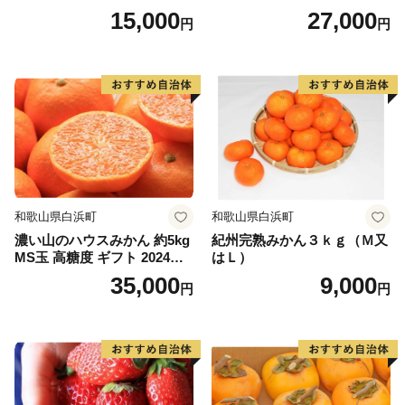
送 マルチ被覆栽培
発送 マルチ被覆栽培
15,000
27,000
円
円
和歌山県白浜町
和歌山県白浜町
濃い山のハウスみかん 約5kg
紀州完熟みかん３ｋｇ（Ｍ又
MS玉 高糖度 ギフト 2024年7
はＬ）
月以降発送分
35,000
9,000
円
円