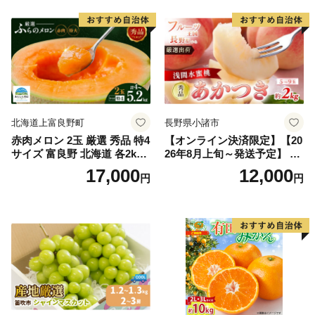
果物 ギフト
市
北海道上富良野町
長野県小諸市
赤肉メロン 2玉 厳選 秀品 特4
【オンライン決済限定】【20
サイズ 富良野 北海道 各2kg
26年8月上旬～発送予定】 先
～2.6kg 2玉 セット ファーム
行予約 「浅間水蜜桃プレミ
17,000
12,000
円
円
富良野 メロン めろん 果物 く
アム」 もも あかつき 秀品 約
だもの フルーツ デザート 旬
2kg 5～9玉 贈答品 ふるさと
の果物 旬のフルーツ
納税 果物 桃 フルーツ モモ
果肉 長野県産 小諸市