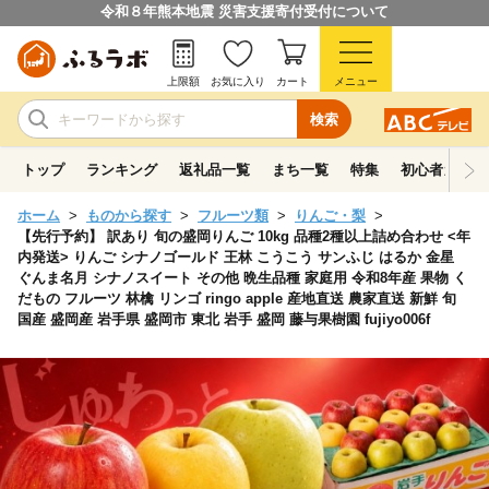
令和８年熊本地震 災害支援寄付受付について
上限額
お気に入り
カート
メニュー
検索
トップ
ランキング
返礼品一覧
まち一覧
特集
初心者ガイド
ホーム
ものから探す
フルーツ類
りんご・梨
【先行予約】 訳あり 旬の盛岡りんご 10kg 品種2種以上詰め合わせ <年
内発送> りんご シナノゴールド 王林 こうこう サンふじ はるか 金星
ぐんま名月 シナノスイート その他 晩生品種 家庭用 令和8年産 果物 く
だもの フルーツ 林檎 リンゴ ringo apple 産地直送 農家直送 新鮮 旬
国産 盛岡産 岩手県 盛岡市 東北 岩手 盛岡 藤与果樹園 fujiyo006f