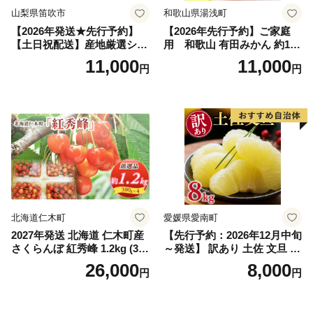
山梨県笛吹市
和歌山県湯浅町
【2026年発送★先行予約】
【2026年先行予約】ご家庭
【土日祝配送】産地厳選シャ
用 和歌山 有田みかん 約10k
インマスカット1.2kg～1.3kg
g (2L、3Lサイズ)【湯浅町】
11,000
11,000
円
円
（2房～3房）※沖縄・離島配
_ZJ6079
送不可※ 106-003-sku02-26y
｜シャインマスカット 発送
笛吹市 山梨県 フルーツ 果物
ぶどう 葡萄 大粒 シャインマ
スカット おすすめ シャイン
マスカット 贈答 ギフト 産地
笛吹市 シャインマスカット
笛吹 葡萄 国産 ぶどう 人気
国産 1.2kg 先行｜
北海道仁木町
愛媛県愛南町
2027年発送 北海道 仁木町産
【先行予約：2026年12月中旬
さくらんぼ 紅秀峰 1.2kg (300
～発送】 訳あり 土佐 文旦 8k
g×4パック) Lサイズ以上 旬
g (Mサイズ以上サイズミック
26,000
8,000
円
円
桜桃 産地直送 サクランボ チ
ス) 8000円 わけあり ぶんた
ェリー フルーツ 果物 果物類
ん みかん mikan 蜜柑 ミカン
仁木町 仁木 [松山商店]
土佐文旦 家庭用 産地直送 国