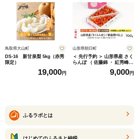
産 農家直送 期間限定 特産品
サイズミックス くらもとフ
ァーム 愛南町 愛媛県
鳥取県大山町
山形県朝日町
DS-16 新甘泉梨 5kg（赤秀
＜ 先行予約 ＞ 山形県産 さく
限定）
らんぼ （ 佐藤錦 ・ 紅秀峰
） ご家庭用 M以上 700g 【20
19,000
9,000
円
円
26年6月下旬から7月上旬発
送】 山形県 果物 フルーツ 初
夏 夏 送料無料
ふるラボとは
はじめてのふるさと納税