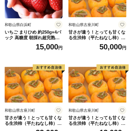
和歌山県白浜町
和歌山県古座川町
いちご まりひめ 約250g×4パ
甘さが違う！とっても甘くな
ック 高糖度 朝採れ超完熟ま
る生渋柿（平たねなし柿）吊
りひめ 1月以降発送分
るし柿用 T字枝or吊るしクリ
15,000
50,000
円
円
ップ付約14.5～15kg 約60～
90個＜2026年10月中旬～11
月上旬ごろ順次発送＞Ted【a
rt015B】
和歌山県古座川町
和歌山県古座川町
甘さが違う！とっても甘くな
甘さが違う！とっても甘くな
る生渋柿（平たねなし柿）吊
る生渋柿（平たねなし柿）吊
るし柿用 T字枝or吊るしクリ
るし柿用 T字枝or吊るしクリ