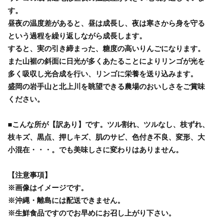
す。
昼夜の温度差があると、昼は成長し、夜は寒さから身を守る
という過程を繰り返しながら成長します。
すると、実の引き締まった、糖度の高いりんごになります。
また山裾の斜面に日光が多くあたることによりリンゴが光を
多く吸収し光合成を行い、リンゴに栄養を送り込みます。
盛岡の岩手山と北上川を眺望できる農場のおいしさをご賞味
ください。
■こんな所が【訳あり】です。ツル割れ、ツルなし、枝ずれ、
枝キズ、黒点、押しキズ、肌のサビ、色付き不良、変形、大
小混在・・・。でも美味しさに変わりはありません。
【注意事項】
※画像はイメージです。
※沖縄・離島には配送できません。
※生鮮食品ですのでお早めにお召し上がり下さい。