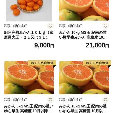
和歌山県白浜町
和歌山県白浜町
紀州完熟みかん１０ｋｇ（家
みかん 10kg MS玉 紀南の甘
庭用大玉・２Ｌ又は３Ｌ）
い極早生みかん 高糖度 10月
以降発送 マルチ被覆栽培
9,000
21,000
円
円
和歌山県白浜町
和歌山県白浜町
みかん 5kg MS玉 紀南の濃い
みかん 10kg MS玉 紀南の濃
ゆら早生 高糖度 10月以降発
いゆら早生 高糖度 10月以降