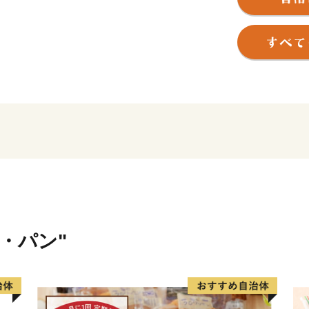
【ご注意】
※特典商品の送付は、松島
きます。
※お礼の品のお届けには1～
※寄附につきましては、年
ん。
※特典商品の写真はイメー
米・パン"