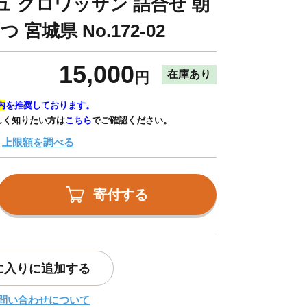
ュ クロワッサン 詰合せ 朝
 宮城県 No.172-02
15,000
在庫あり
円
内
を推奨しております。
しく知りたい方は
こちら
でご確認ください。
上限額を調べる
寄付する
に入りに追加する
問い合わせについて