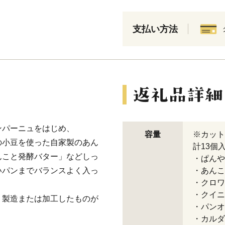
支払い方法
ンパーニュをはじめ、
容量
※カット
の小豆を使った自家製のあん
計13個
んこと発酵バター」などしっ
・ぱんや
いパンまでバランスよく入っ
・あんこ
・クロワ
・クイニ
、製造または加工したものが
・パンオ
・カルダ