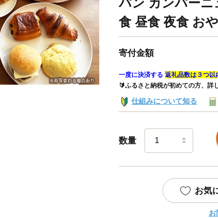
パン カンパーニ
食 昼食 夜食 おやつ
寄付金額
一度に決済する
返礼品数は３つ以
🔰ふるさと納税が初めての方、詳
仕組みについて知る
数量
お気
お