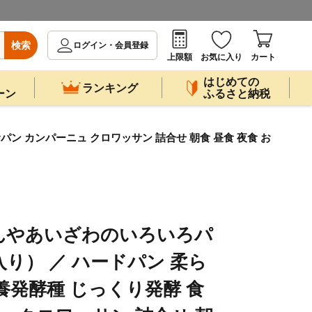
検索
ログイン・会員登録
上限額
お気に入り
カート
はじめての
ランキング
ーン
ふるさと納税
ン カンパーニュ クロワッサン 詰合せ 朝食 昼食 夜食 お
んやあいざわのいろいろパ
入り） ／ ハードパン 柔ら
養発酵種 じっくり発酵 食