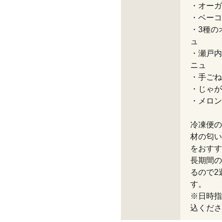
・オーガ
・ベーコ
・3種の
ュ
・瀬戸内
ニュ
・手ごね
・じゃが
・メロン
冷凍便の
材の匂い
をおすす
長期間の
るので2
す。
※日時指
込くださ