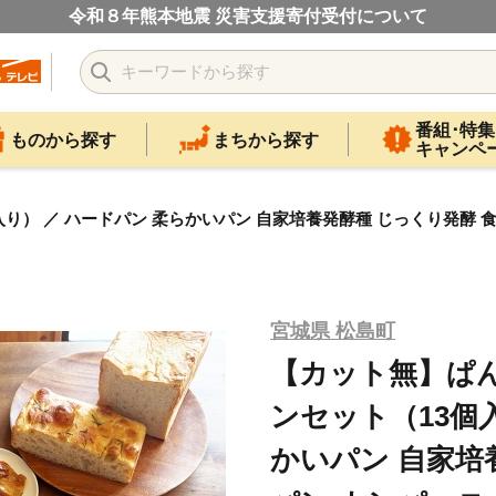
令和８年熊本地震 災害支援寄付受付について
番組･特集
ものから探す
まちから探す
キャンペ
 ／ ハードパン 柔らかいパン 自家培養発酵種 じっくり発酵 食パ
宮城県 松島町
【カット無】ぱ
ンセット（13個
かいパン 自家培