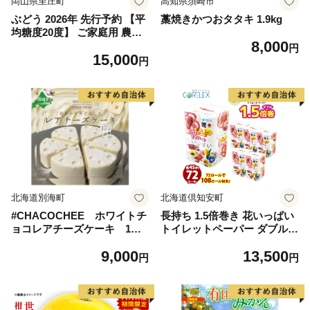
岡山県里庄町
高知県須崎市
ぶどう 2026年 先行予約 【平
藁焼きかつおタタキ 1.9kg
均糖度20度】 ご家庭用 農家
8,000
こだわりの シャイン マスカ
円
15,000
ット 2～3房 合計約1.2kg ブ
円
ドウ 葡萄 岡山県産 国産 フル
ーツ 果物 【 Nini farm 農家
直送 】
北海道別海町
北海道倶知安町
#CHACOCHEE ホワイトチ
長持ち 1.5倍巻き 花いっぱい
ョコレアチーズケーキ 1ホ
トイレットペーパー ダブル 4
ール(直径15cm)（北海道,別
5ｍ 計72ロール 全18種 花柄
9,000
13,500
海町,チーズ,ちーず,チーズケ
プリント ハーブ 香り付き 日
円
円
ーキ,ふるさと納税）
本製 まとめ買い 防災 常備品
ペーパー エコ 日用雑貨 消耗
品 備蓄 送料無料 北海道 倶知
安町 日用品