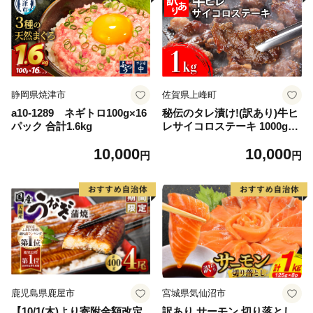
静岡県焼津市
佐賀県上峰町
a10-1289 ネギトロ100g×16
秘伝のタレ漬け!(訳あり)牛ヒ
パック 合計1.6kg
レサイコロステーキ 1000g
【B-1098-AS】
10,000
10,000
円
円
鹿児島県鹿屋市
宮城県気仙沼市
【10/1(木)より寄附金額改定
訳あり サーモン 切り落とし