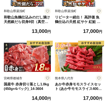
和歌山県湯浅町
和歌山県湯浅町
和歌山魚鶴仕込みのだし漬け
リピーター続出！ 高評価 魚
天然銀だら切身8切（真空パ
鶴仕込の天然 紅サケ 紅鮭 鮭
ック入） 約720g 小分け 独自
サーモン 切身 切り身 約1kg
13,000
17,000
製法 良質な脂 ふっくら 柔ら
レビュー高評価 小分け 真空
円
円
かい 身質 甘み 旨味 白身魚の
パック 梅酒 真昆布 使用 だし
トロ 梅酒 北海道南産 真こん
まろやか 天然 鮭 魚 海の幸
ぶ だし漬け 煮付け ムニエル
海鮮 魚介 食品 食べ物 おかず
味噌漬け 鍋物 冷凍 湯浅町 送
お弁当 水産加工品 冷凍 グル
料無料_G7334
メ お取り寄せ 和歌山県 湯浅
町 送料無料_G7317
宮崎県都城市
熊本県八代市
国産牛 赤身切り落とし1.8kg
あか牛赤身モモスライスセッ
(450g×4パック)_14-3604
ト (あか牛モモスライス400
g、あか牛のたれ200ml付き)
14,000
17,000
円
円