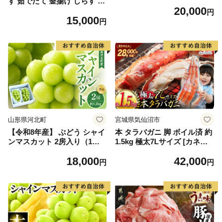
す 茹でたて 釜揚げ しらす 無
20,000
着色 安心 安全 赤穂の塩 新鮮
円
15,000
国産 海の幸 海鮮 魚介 紀州湯
円
浅湾直送 まるとも海産 お取
り寄せ 和歌山県 湯浅町 送料
無料_C6035n
山形県河北町
宮城県気仙沼市
【令和8年産】 ぶどう シャイ
本 タラバガニ 脚 ボイル済 約
ンマスカット 2房入り（1房6
1.5kg 極太7Lサイズ [カネダ
00g前後） 秀品 山形県河北町
イ 宮城県 気仙沼市 2056432
18,000
42,000
産【山形eLab】 ka074-023-r
6] カニ かに 蟹 たらばがに た
円
円
8
らば蟹 タラバ蟹 たらば タラ
バ ボイル