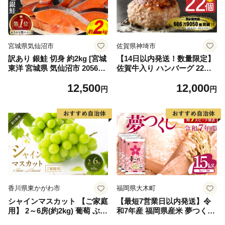
宮城県気仙沼市
佐賀県神埼市
訳あり 銀鮭 切身 約2kg [宮城
【14日以内発送！数量限定】
東洋 宮城県 気仙沼市 205649
佐賀牛入り ハンバーグ 22個
91] 鮭 魚介類 海鮮 訳アリ 規
2.6kg(120g×22個)【佐賀牛 黒
12,500
12,000
格外 不揃い さけ サケ 鮭切身
毛和牛 ブランド牛 九州 ハン
円
円
シャケ 切り身 冷凍 家庭用 お
バーグ 牛肉 豚肉 国産 お弁当
かず 弁当 支援 サーモン 銀鮭
おかず 惣菜 おすすめ 人気】
切り身 魚 わけあり
(H083106)
香川県東かがわ市
福岡県大木町
シャインマスカット 【ご家庭
【最短7営業日以内発送】令
用】 2～6房(約2kg) 葡萄 ぶど
和7年産 福岡県産米 夢つくし
う ブドウ フルーツ 果物 くだ
15kg 精米 ※北海道・沖縄・