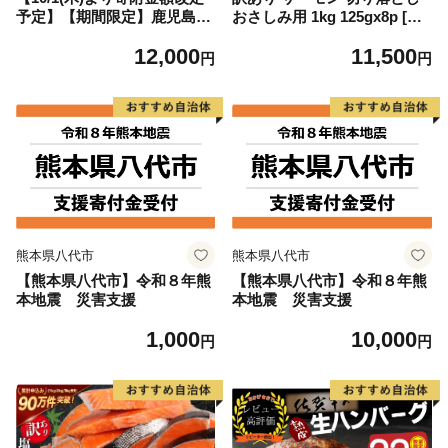
予定】【期間限定】鹿児島県
おさしみ用 1kg 125gx8p [足
大隅産うなぎ蒲焼4尾（400
利本店 宮城県 気仙沼市 2056
12,000
11,500
g） KN007-023
4313] 魚 魚介類 鮭 お刺し身
円
円
刺し身 刺身 生 生食 個包装
チリ銀鮭 銀鮭 海鮮 海鮮丼 魚
介
熊本県八代市
熊本県八代市
【熊本県八代市】令和８年熊
【熊本県八代市】令和８年熊
本地震 災害支援
本地震 災害支援
1,000
10,000
円
円