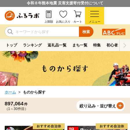
令和８年熊本地震 災害支援寄付受付について
上限額
お気に入り
カート
メニュー
検索
トップ
ランキング
返礼品一覧
まち一覧
特集
初心者ガイド
ホーム
ものから探す
897,064
件
絞り込み・並び替え
（1～30件目）