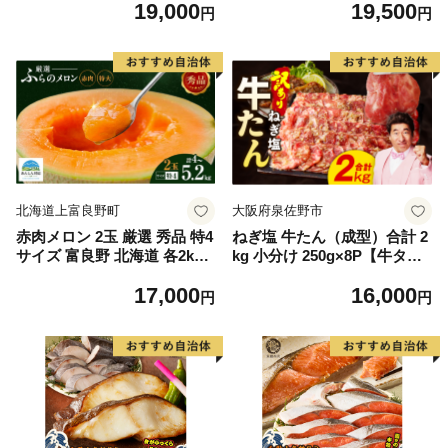
19,000
19,500
もの 果実 旬の果物 旬のフル
離島は配送不可
円
円
ーツ 香川 香川県 東かがわ市
北海道上富良野町
大阪府泉佐野市
赤肉メロン 2玉 厳選 秀品 特4
ねぎ塩 牛たん（成型）合計 2
サイズ 富良野 北海道 各2kg
kg 小分け 250g×8P【牛タン
～2.6kg 2玉 セット ファーム
牛肉 焼肉用 薄切り 訳あり サ
17,000
16,000
富良野 メロン めろん 果物 く
イズ不揃い】
円
円
だもの フルーツ デザート 旬
の果物 旬のフルーツ