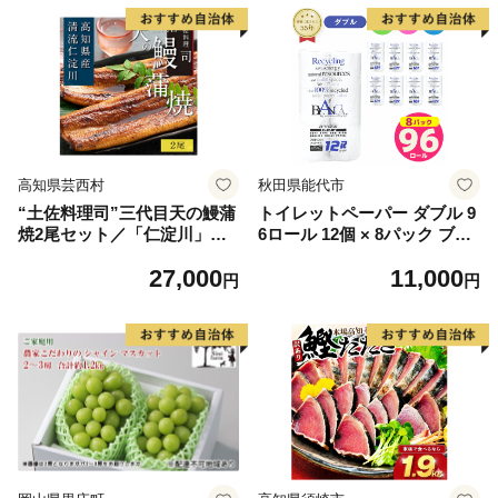
高知県芸西村
秋田県能代市
“土佐料理司”三代目天の鰻蒲
トイレットペーパー ダブル 9
焼2尾セット／「仁淀川」水
6ロール 12個 × 8パック ブラ
系の地下水使用 完全無投薬養
ンカ 再生紙 100％ 芯あり 日
27,000
11,000
殖 国産・高知県産〈高知市共
用品 消耗品 無香料 生活用品
円
円
通返礼品〉うなぎ 真空パック
備蓄 秋田県 能代市 送料無料
（ウナギう・たれセット）
《能代製紙》