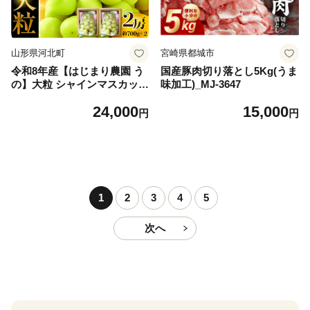
山形県河北町
宮崎県都城市
令和8年産【はじまり農園 う
国産豚肉切り落とし5Kg(うま
の】大粒 シャインマスカット
味加工)_MJ-3647
２房（約700g×2房） 山形県
24,000
15,000
河北町産 【河北町観光物産協
円
円
会】 ka002-004-r8
1
2
3
4
5
次へ