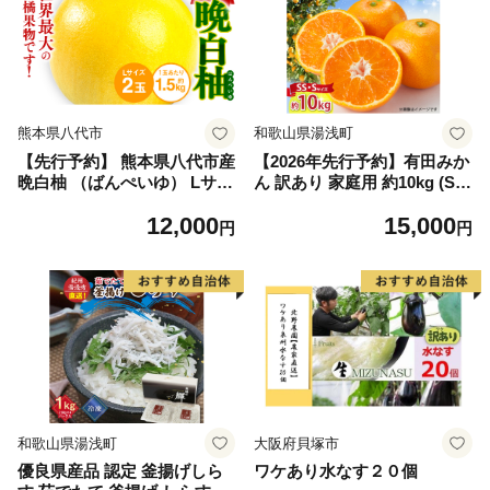
熊本県八代市
和歌山県湯浅町
【先行予約】 熊本県八代市産
【2026年先行予約】有田みか
晩白柚 （ばんぺいゆ） Lサイ
ん 訳あり 家庭用 約10kg (S
ズ 2玉 柑橘 みかん 果物 くだ
S、Sサイズ) みかん 温州みか
12,000
15,000
もの フルーツ おやつ 特産 熊
ん フルーツ 柑橘 果物 果実
円
円
本県 八代市 【2026年12月上
ジューシー 人気 国産 食べ物
旬より順次発送】
和歌山県 湯浅町 送料無料_ZJ
6098
和歌山県湯浅町
大阪府貝塚市
優良県産品 認定 釜揚げしら
ワケあり水なす２０個