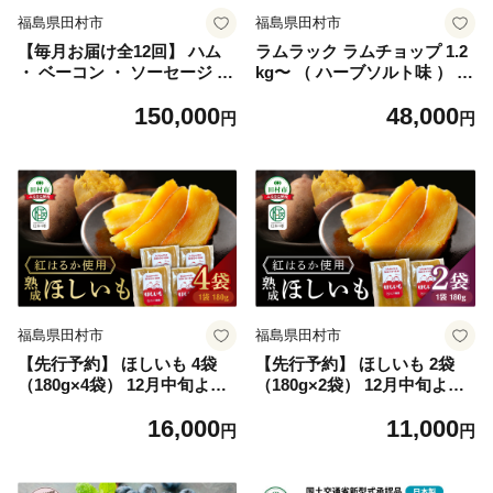
福島県田村市
福島県田村市
【毎月お届け全12回】 ハム
ラムラック ラムチョップ 1.2
・ ベーコン ・ ソーセージ 詰
kg〜 （ ハーブソルト味 ） 塊
合せ 定期便 定期 セット やま
肉でお届け！ 肉 羊肉 羊 ラム
150,000
48,000
と豚 DLG 金賞 おかず 焼くだ
ラム肉 焼肉 BBQ 塊 人気 ラ
円
円
け のし 熨斗 ギフト お歳暮
ンキング ギフト 贈答 プレゼ
プレゼント 人気 ランキング
ント 熨斗 のし 福島県 田村市
おすすめ 厳選定期 福島県 福
川合精肉店
島 田村市 田村 ふくしま たむ
ら ハム工房都路
福島県田村市
福島県田村市
【先行予約】 ほしいも 4袋
【先行予約】 ほしいも 2袋
（180g×4袋） 12月中旬より
（180g×2袋） 12月中旬より
順次発送 さつまいも 干し芋
順次発送 さつまいも 干し芋
16,000
11,000
紅はるか スイーツ おやつ お
ほし芋 紅はるか スイーツ お
円
円
菓子 腸活 無添加 国産 農家直
やつ お菓子 腸活 無添加 国産
送 熟成 人気 贈答 ギフト プ
農家直送 熟成 人気 贈答 ギフ
レゼント 福島県 田村市 松や
ト プレゼント 福島県 田村市