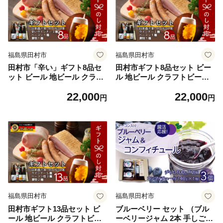
福島県田村市
福島県田村市
田村市「辛い」ギフト8品セ
田村市ギフト8品セット ビー
ット ビール 地ビール クラフ
ル 地ビール クラフトビール
トビール 地酒 みやこじの里
地酒 みやこじの里 日本酒 ソ
22,000
22,000
日本酒 ソーセージ ウインナ
ーセージ ウインナー DLG金
円
円
ー DLG金賞 セット 詰め合わ
賞 セット 詰め合わせ 熨斗 の
せ 熨斗 のし 贈答 贈り物 プ
し 贈答 贈り物 プレゼント お
レゼント お中元 お歳暮 ギフ
中元 お歳暮 ギフト ホップ IP
ト ホップ IPA 福島県 田村市
A 福島県 田村市
福島県田村市
福島県田村市
田村市ギフト13品セット ビ
ブルーベリー セット （ブル
ール 地ビール クラフトビー
ーベリージャム 2本 手しごと