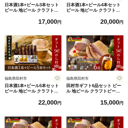
日本酒1本+ビール3本セット
日本酒1本+ビール4本セット
ビール 地ビール クラフトビ
ビール 地ビール クラフトビ
ール 地酒 みやこじの里 日本
ール 地酒 みやこじの里 日本
17,000
20,000
酒 セット 熨斗 のし 贈答 贈
酒 セット 熨斗 のし 贈答 贈
円
円
り物 プレゼント お中元 お歳
り物 プレゼント お中元 お歳
暮 ギフト ホップ IPA 福島県
暮 ギフト ホップ IPA 福島県
田村市
田村市
福島県田村市
福島県田村市
日本酒1本+ビール5本セット
田村市ギフト6品セット ビー
ビール 地ビール クラフトビ
ル 地ビール クラフトビール
ール 地酒 みやこじの里 日本
地酒 ソーセージ ウインナー
22,000
15,000
酒 セット 熨斗 のし 贈答 贈
DLG金賞 セット 詰め合わせ
円
円
り物 プレゼント お中元 お歳
熨斗 のし 贈答 贈り物 プレゼ
暮 ギフト ホップ IPA 福島県
ント お歳暮 ギフト ホップ IP
田村市
A 福島県 田村市