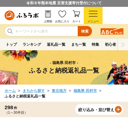
令和８年熊本地震 災害支援寄付受付について
上限額
お気に入り
カート
メニュー
検索
トップ
ランキング
返礼品一覧
まち一覧
特集
初心者ガイド
- 福島県 田村市 -
ふるさと納税返礼品一覧
ホーム
まちから探す
東北地方
福島県 田村市
ふるさと納税返礼品一覧
298
件
絞り込み・並び替え
（1～30件目）