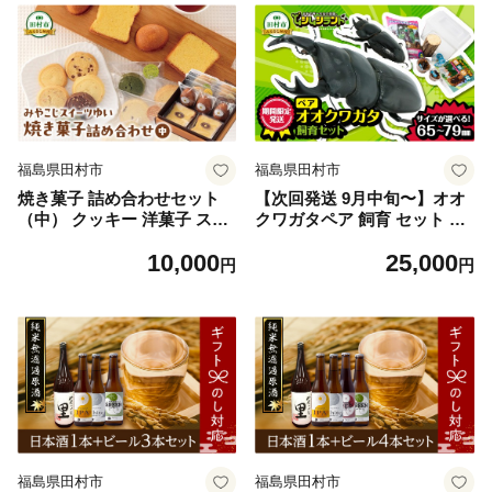
福島県田村市
福島県田村市
焼き菓子 詰め合わせセット
【次回発送 9月中旬〜】オオ
（中） クッキー 洋菓子 スイ
クワガタペア 飼育 セット 65
ーツ お菓子 贈答用 プレゼン
mm～69mm クワガタ 自由研
10,000
25,000
ト ギフト 箱入り ご褒美 母の
究 昆虫 成虫 生体 虫 飼育 夏
円
円
日 父の日 お祝い お返し お土
休み 観察 自然 学習 プレゼン
産 手土産 田村市 福島県 みや
ト 贈答 人気 福島県 田村市
こじスイーツゆい
ムシムシランド
福島県田村市
福島県田村市