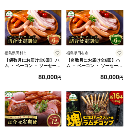
ンキング ギフト 贈答 プレゼ
ント 熨斗 のし 福島県 田村市
川合精肉店
福島県田村市
福島県田村市
【偶数月にお届け全6回】 ハ
【奇数月にお届け全6回】ハ
ム ・ ベーコン ・ ソーセージ
ム ・ ベーコン ・ ソーセージ
詰合せ 定期便 セット やまと
詰合せ 定期便 定期 セット や
80,000
80,000
豚 DLG 金賞 おかず 焼くだけ
まと豚 DLG 金賞 おかず 焼く
円
円
のし 熨斗 ギフト お中元 お歳
だけ のし 熨斗 ギフト お歳暮
暮 プレゼント 人気 ランキン
プレゼント 人気 ランキング
グ おすすめ 福島県 福島 田村
おすすめ 厳選定期 福島県 福
市 田村 ふくしま たむら ハム
島 田村市 田村 ふくしま たむ
工房都路
ら ハム工房都路