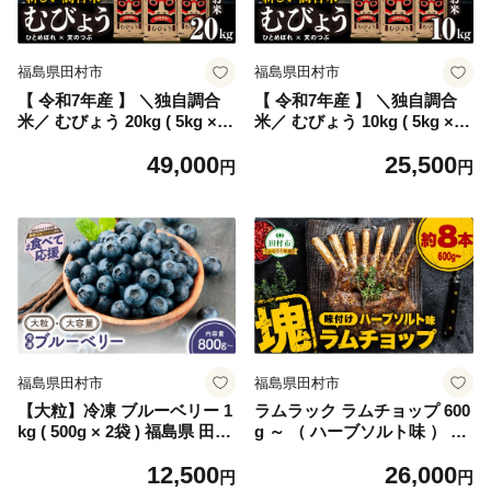
福島県田村市
福島県田村市
【 令和7年産 】 ＼独自調合
【 令和7年産 】 ＼独自調合
米／ むびょう 20kg ( 5kg × 4
米／ むびょう 10kg ( 5kg × 2
袋 ) ブレンド ひとめぼれ 天
袋 ) ブレンド ひとめぼれ 天
49,000
25,500
のつぶ 米 白米 精米 ギフト
のつぶ 米 白米 精米 ギフト
円
円
贈答 プレゼント 福島県 田村
贈答 プレゼント 福島県 田村
市 山吉吉田商店
市 山吉吉田商店
福島県田村市
福島県田村市
【大粒】冷凍 ブルーベリー 1
ラムラック ラムチョップ 600
kg ( 500g × 2袋 ) 福島県 田村
g ～ （ ハーブソルト味 ） 塊
市 ゆぶねブルーベリー園
肉でお届け！ 肉 羊肉 羊 ラム
12,500
26,000
ラム肉 焼肉 BBQ 塊 人気 ラ
円
円