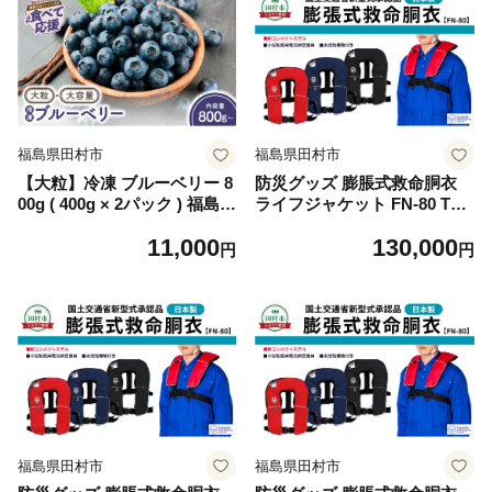
農園
松や農園
福島県田村市
福島県田村市
【大粒】冷凍 ブルーベリー 8
防災グッズ 膨脹式救命胴衣
00g ( 400g × 2パック ) 福島県
ライフジャケット FN-80 TYP
田村市 ゆぶねブルーベリー園
E A ブラック 黒 コンパクト
11,000
130,000
モデル 国土交通省新型式承認
円
円
基準適合品 防災 水害 対策用
日本製 作業用 日本製 国産 福
島県 田村市 藤倉航装
福島県田村市
福島県田村市