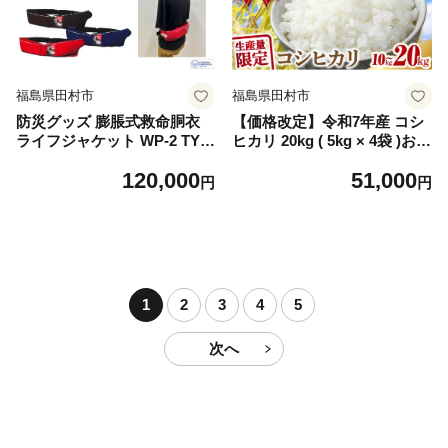
福島県田村市
福島県田村市
防災グッズ 膨脹式救命胴衣
【価格改定】令和7年産 コシ
ライフジャケット WP-2 TYP
ヒカリ 20kg ( 5kg × 4袋 )お米
E A レッド 赤 コンパクトモ
一等米 白米 精米 福島県 田村
120,000
51,000
デル 国土交通省新型式承認基
市 こしひかり 贈答 米 kome
円
円
準適合品 防災 水害 対策用 日
コメ コシヒカリ ご飯 特A 単
本製 作業用 日本製 国産 福島
一米 精米 国産 こしひかり お
県 田村市 藤倉航装
すすめ 生活応援 ふぁせるた
むら
1
2
3
4
5
次へ