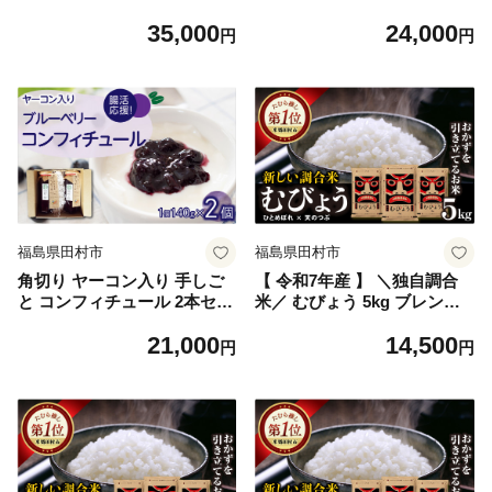
ル 地酒 みやこじの里 日本酒
コンフィチュール 1本 詰合
35,000
24,000
ソーセージ ウインナー DLG
せ） 果物 フルーツ 手作り ヤ
円
円
金賞 セット 詰め合わせ 熨斗
ーコン 健康 腸活 プレゼント
のし 贈答 贈り物 プレゼント
ギフト 贈答 田村の極 福島県
お中元 お歳暮 ギフト ホップ
田村市 福島 田村 ふくしま た
IPA 福島県 田村市
むら わたなべ・グリーンファ
ーム
福島県田村市
福島県田村市
角切り ヤーコン入り 手しご
【 令和7年産 】 ＼独自調合
と コンフィチュール 2本セッ
米／ むびょう 5kg ブレンド
ト ブルーベリー ジャム 果物
ひとめぼれ 天のつぶ 米 白米
21,000
14,500
フルーツ 手作り ヤーコン 健
精米 ギフト 贈答 プレゼント
円
円
康 腸活 プレゼント ギフト 贈
福島県 田村市 山吉吉田商店
答 人気 ランキング 田村の極
福島県 田村市 福島 田村 ふく
しま たむら わたなべ・グリ
ーンファーム