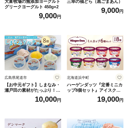
大富牧場の無添加ヨーグルト
三幸の福どら（黒ごまあん）
グリークヨーグルト 450g×2
9,000
円
9,000
円
広島県尾道市
北海道浜中町
【お中元ギフト】しまなみ・
ハーゲンダッツ『定番ミニカ
瀬戸田の素材がたっぷり！ジ
ップ8個セット』アイスクリ
ェラート8個
ーム アイス スイーツ デザー
10,000
19,000
円
円
ト_H0016-104