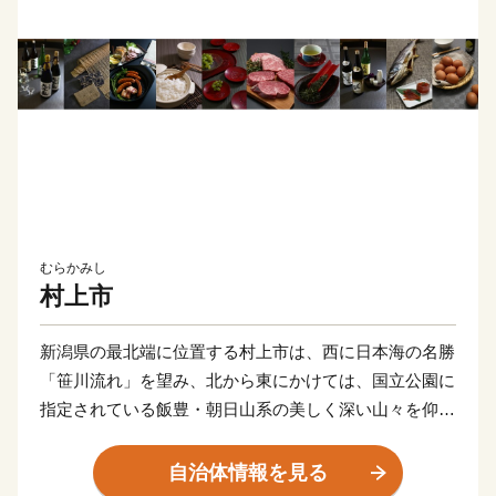
むらかみし
村上市
新潟県の最北端に位置する村上市は、西に日本海の名勝
「笹川流れ」を望み、北から東にかけては、国立公園に
指定されている飯豊・朝日山系の美しく深い山々を仰ぐ
自然豊かなまちです。
また、古くからの城下町として知られ、「瀬波温泉」か
自治体情報を見る
らは日本海の美しい夕日が一望できます。