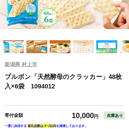
新潟県 村上市
ブルボン「天然酵母のクラッカー」48枚
入×6袋 1094012
10,000
寄付金額
在庫あり
円
一度に決済する
返礼品数は３つ以内
を推奨しております。