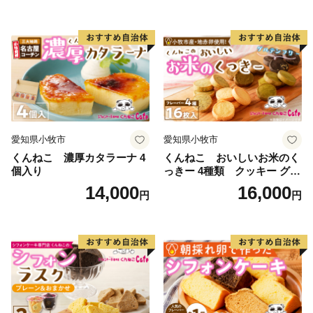
「村上茶」
北限の茶処と呼ばれる茶畑で、厳しい冬を超えて育てら
れた「村上茶」は、雪国ならではの豊潤で、まろやかな
風味が特徴です。
「村上木彫堆朱」
木地に彫刻を施し、漆を塗り重ねるという伝統的な漆器
です。立体的で重厚かつ繊細な面持ちが特徴であり、美
愛知県小牧市
愛知県小牧市
しい彫りと使いこなすごとに艶が増す光沢感が魅力で
くんねこ 濃厚カタラーナ 4
くんねこ おいしいお米のく
個入り
っきー 4種類 クッキー グル
す。
テンフリー
14,000
16,000
新潟県無形文化財・国の伝統的工芸品にも指定されてい
円
円
ます。