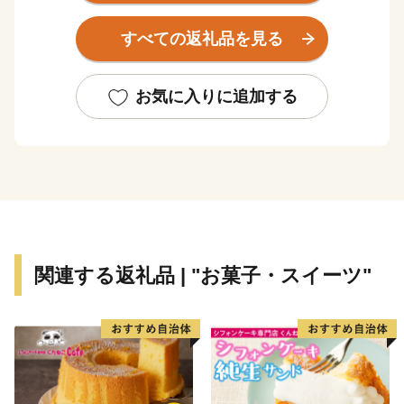
秋になると「三面川」には鮭が遡上し、古くから鮭を守
すべての返礼品を見る
り大切にしてきた「鮭・酒・人情（さけ・さけ・なさ
け）のまち 村上市」は魅力ある特産品を豊富に取り揃
えています。
お気に入りに追加する
「塩引鮭」
鮭に塩をすり込み、冬の日本海の風に晒して、ゆっくり
と熟成させ、 村上の風土がつくりあげる風味が「塩引
鮭」の特徴です。また、鮭一匹余すところなく使いきる
伝統の鮭料理は、100種類以上あるといわれています。
関連する返礼品 | "お菓子・スイーツ"
「村上牛」
豊かな自然の中で徹底的にこだわった飼料で育てられた
「村上牛」。
2度も日本一となったその肉質は、色鮮やかで風味が良
く「一味違う黒毛和牛」と賞されています。