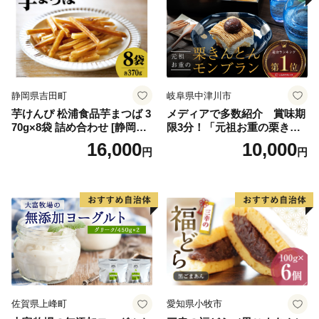
ラエティ | バニラ チョコレー
ーム ギフト 詰合せ 詰め合わ
ト ストロベリー ピスタチオ
せ ふるさと納税 ）
バニラ＆クッキー ウベ 沖縄
紅イモ 塩ちんすこう 沖縄シ
ークヮーサー 沖縄黒糖 琉球
ロイヤルミルクティ 沖縄パ
イン
静岡県吉田町
岐阜県中津川市
芋けんぴ 松浦食品芋まつば 3
メディアで多数紹介 賞味期
70g×8袋 詰め合わせ [静岡伊
限3分！「元祖お重の栗きん
勢丹(松浦食品) 静岡県 吉田町
とんモンブラン」 【未来の
16,000
10,000
円
円
22424274] 芋ケンピ セット
ご褒美】スイーツ 栗 モンブ
小袋 個包装 小分け
ラン くりきんとん デザート
ご褒美 お取り寄せ くり お菓
子 菓子 F4N-2298
佐賀県上峰町
愛知県小牧市