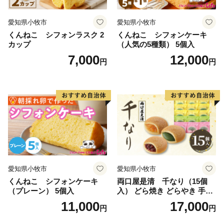
愛知県小牧市
愛知県小牧市
くんねこ シフォンラスク 2
くんねこ シフォンケーキ
カップ
（人気の5種類） 5個入
7,000
12,000
円
円
愛知県小牧市
愛知県小牧市
くんねこ シフォンケーキ
両口屋是清 千なり（15個
（プレーン） 5個入
入） どら焼き どらやき 手土
産 お土産 土産 丹波大納言小
11,000
17,000
円
円
豆 抹茶 林檎 りんご 慶事 お
祝い 法事 法要 詰め合わせ お