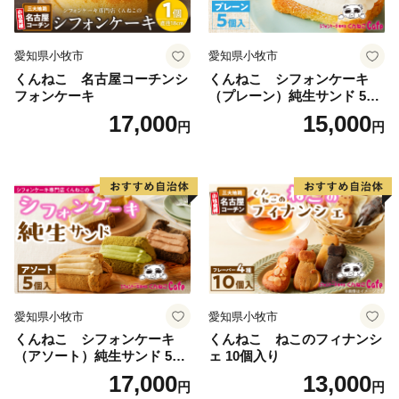
全国の皆様へもっと「村上牛」を知っていただくために
知名度のUPに努めています。
愛知県小牧市
愛知県小牧市
くんねこ 名古屋コーチンシ
くんねこ シフォンケーキ
「岩船米」
フォンケーキ
（プレーン）純生サンド 5個
清冽な川と、山脈に囲まれた肥沃な土地が育てる「岩
入
17,000
15,000
円
円
船産コシヒカリ」。
村上の寒暖の差が大きい気候が、旨みのあるおいしい米
を育てます。甘さとつややかさは格別であり、新潟県の
３大コシヒカリのひとつであるブランド米です。2019
年産岩船産コシヒカリは、最上級の特Aの評価をされて
います。
「地酒」
愛知県小牧市
愛知県小牧市
美味しい米と綺麗な水で丁寧に造られた、「〆張鶴」や
くんねこ シフォンケーキ
くんねこ ねこのフィナンシ
「大洋盛」は、すっきりとした口当たりながら、深いコ
（アソート）純生サンド 5個
ェ 10個入り
クを持つ淡麗旨口を極めた日本酒です。
入
17,000
13,000
円
円