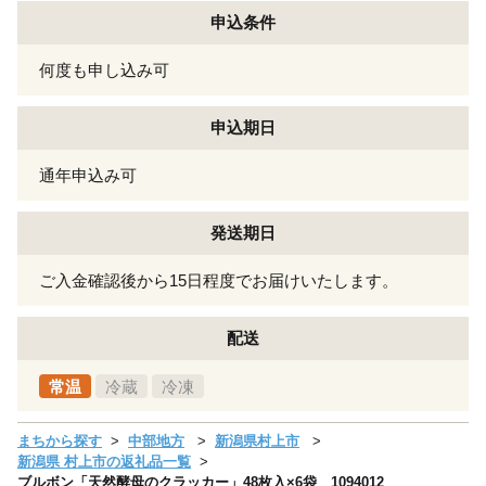
申込条件
何度も申し込み可
申込期日
通年申込み可
発送期日
ご入金確認後から15日程度でお届けいたします。
配送
常温
冷蔵
冷凍
まちから探す
中部地方
新潟県村上市
新潟県 村上市の返礼品一覧
ブルボン「天然酵母のクラッカー」48枚入×6袋 1094012