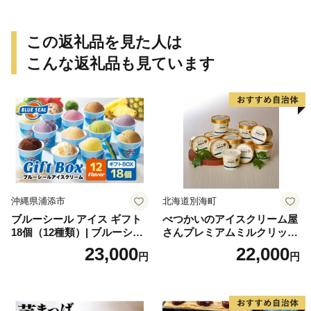
取り寄せ 瓢箪 豊臣秀吉 焼印
個包装 贈り物 老舗 お茶菓子
この返礼品を見た人は
こんな返礼品も見ています
沖縄県浦添市
北海道別海町
ブルーシール アイス ギフト
べつかいのアイスクリーム屋
18個（12種類）| ブルーシー
さんプレミアムミルクリッチ
ルアイス ブルーシールアイ
12個（AP-01）（ 北海道アイ
23,000
22,000
円
円
スクリーム 着日指定可能 送
ス 北海道産アイス アイス ア
料無料 ジェラート 沖縄県 バ
イススイーツ アイスクリー
ースデー 贈り物 プレゼント
ム 北海道産アイスクリーム
誕生日 カップ 詰め合わせ バ
道産アイス 道産アイスクリ