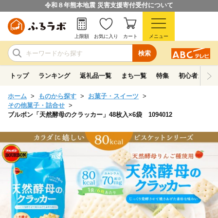
令和８年熊本地震 災害支援寄付受付について
上限額
お気に入り
カート
メニュー
検索
トップ
ランキング
返礼品一覧
まち一覧
特集
初心者ガイド
ホーム
ものから探す
お菓子・スイーツ
その他菓子・詰合せ
ブルボン「天然酵母のクラッカー」48枚入×6袋 1094012