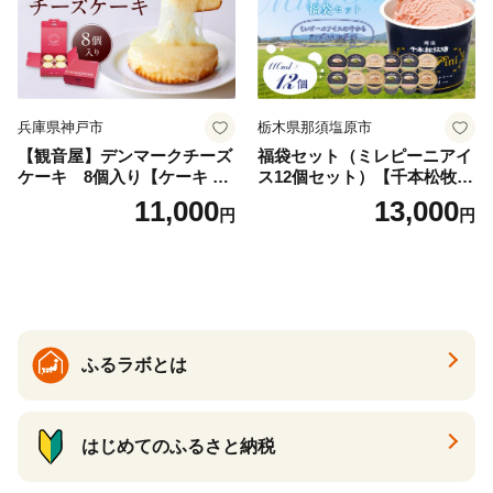
兵庫県神戸市
栃木県那須塩原市
【観音屋】デンマークチーズ
福袋セット（ミレピーニアイ
ケーキ 8個入り【ケーキ チ
ス12個セット）【千本松牧
ーズケーキ 人気スイーツ お
場】 ns025-014-12 【デザー
11,000
13,000
円
円
すすめスイーツ 神戸スイー
ト 詰め合わせ ギフト】
ツ 新感覚チーズケーキ おす
すめケーキ 兵庫県 神戸市 D0
910-17】
ふるラボとは
はじめてのふるさと納税