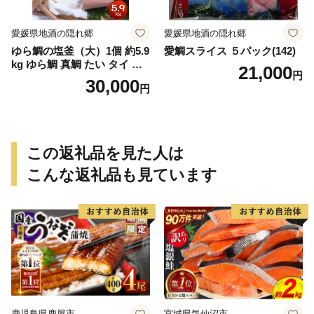
愛媛県地酒の隠れ郷
愛媛県地酒の隠れ郷
ゆら鯛の塩釜（大）1個 約5.9
愛鯛スライス ５パック(142)
kg ゆら鯛 真鯛 たい タイ 鯛
21,000
円
塩釜焼き 塩釜 魚 魚介類 海鮮
30,000
円
祝い事 お祝い ハレの日 食品
冷蔵 宝水産 国産 由良半島 愛
媛県【えひめの町（超）推
し！（愛南町）】(295)
この返礼品を見た人は
こんな返礼品も見ています
鹿児島県鹿屋市
宮城県気仙沼市