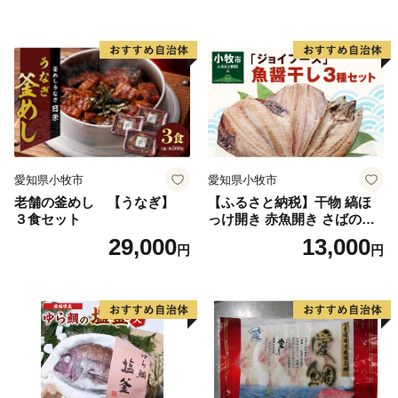
ほくほく ご飯 お弁当 おにぎ
り お茶漬け お取り寄せ お取
り寄せグルメ 愛知県 小牧市
送料無料
愛知県小牧市
愛知県小牧市
老舗の釜めし 【うなぎ】
【ふるさと納税】干物 縞ほ
３食セット
っけ開き 赤魚開き さばの開
き 魚醤干し 3種 セット 詰め
29,000
13,000
円
円
合わせ 魚 おかず 肉厚 おいし
い さば 赤魚 縞ホッケ ジョイ
フーズ 魚貝類 お取り寄せ お
取り寄せグルメ 魚醤 ナンプ
ラー 愛知県 小牧市 冷凍 送料
無料