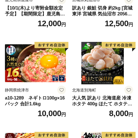
【10/1(木)より寄附金額改定
訳あり 銀鮭 切身 約2kg [宮城
予定】【期間限定】鹿児島県
東洋 宮城県 気仙沼市 205649
大隅産うなぎ蒲焼4尾（400
91] 鮭 魚介類 海鮮 訳アリ 規
12,000
12,500
円
円
g） KN007-023
格外 不揃い さけ サケ 鮭切身
シャケ 切り身 冷凍 家庭用 お
かず 弁当 支援 サーモン 銀鮭
切り身 魚 わけあり
静岡県焼津市
北海道別海町
a10-1289 ネギトロ100g×16
大人気 訳あり 北海道産 冷凍
パック 合計1.6kg
ホタテ 400g ほたて ホタテ
帆立 貝柱 海鮮 魚介類 刺身
10,000
8,000
円
円
大粒 天然 海鮮 ランキング 大
人気 人気 おすすめ 訳あり ）