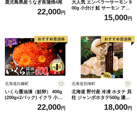
鹿児島県産うなぎ長蒲焼4尾
大人気 エンペラーサーモン 9
00g 小分け 鮭 サーモン アト
22,000
円
ランティックサーモン 水産
15,000
円
庁長官賞 受賞 さけ シャケ し
ゃけ sake カルパッチョ ソテ
ー レアステーキ 人気 高級 大
満足 美味しい 贈答 生食用 刺
身 お刺身 刺し身 魚介類 海鮮
冷凍 厚切り 薄切り ふるさと
納税 ふるさとチョイス チョ
イス 北海道 白糠町
北海道白糠町
北海道別海町
いくら醤油漬（鮭卵） 400g
北海道 野付産 冷凍 ホタテ 貝
(200g×2パック) イクラ 小分
柱 ジャンボホタテ500g 濃厚
け いくら醤油漬 鮭いくら い
な旨味と甘み （ほたて ホタ
22,000
18,000
円
円
くら醤油漬け 鮭 鮭卵 ikura
テ 帆立 貝柱 ホタテ貝柱 大玉
醤油いくら 冷凍いくら いく
大粒 北海道 別海 野付 ふるさ
ら北海道 醤油鮭いくら 人気
と納税）
大好評品 北海道 白糠町