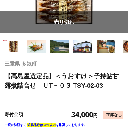
売り切れ
三重県 多気町
【高島屋選定品】＜うおすけ＞子持鮎甘
露煮詰合せ ＵT－０３ TSY-02-03
34,000
寄付金額
在庫なし
円
一度に決済する
返礼品数は３つ以内
を推奨しております。