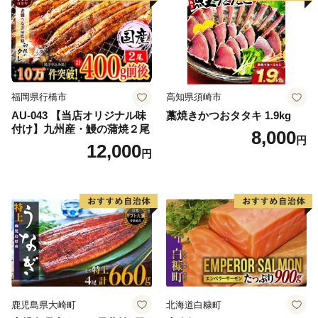
福岡県行橋市
高知県須崎市
AU-043 【当店オリジナル味
藁焼きかつおタタキ 1.9kg
付け】九州産・鰻の蒲焼２尾
8,000
円
12,000
円
鹿児島県大崎町
北海道白糠町