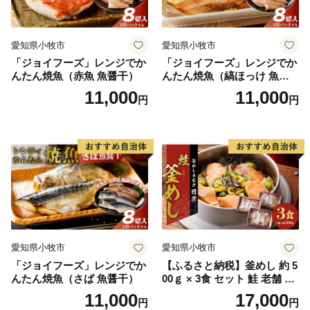
愛知県小牧市
愛知県小牧市
「ジョイフーズ」レンジでか
「ジョイフーズ」レンジでか
んたん焼魚（赤魚 魚醤干）
んたん焼魚（縞ほっけ 魚醤
干）
11,000
11,000
円
円
愛知県小牧市
愛知県小牧市
「ジョイフーズ」レンジでか
【ふるさと納税】釜めし 約 5
んたん焼魚（さば 魚醤干）
00ｇ × 3食 セット 鮭 老舗 急
速冷凍 レンチン 時短 簡単調
11,000
17,000
円
円
理 食品 加工品 海鮮 手作り