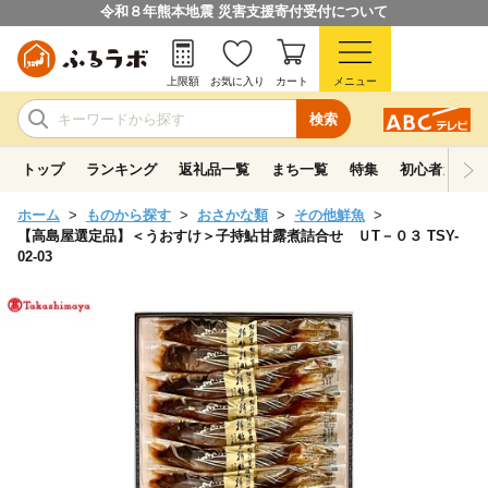
令和８年熊本地震 災害支援寄付受付について
上限額
お気に入り
カート
メニュー
検索
トップ
ランキング
返礼品一覧
まち一覧
特集
初心者ガイド
ホーム
ものから探す
おさかな類
その他鮮魚
【高島屋選定品】＜うおすけ＞子持鮎甘露煮詰合せ ＵT－０３ TSY-
02-03