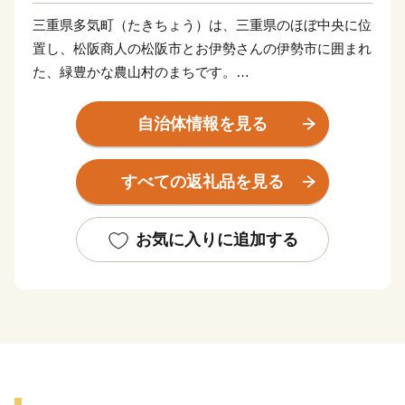
三重県多気町（たきちょう）は、三重県のほぼ中央に位
置し、松阪商人の松阪市とお伊勢さんの伊勢市に囲まれ
た、緑豊かな農山村のまちです。
気が多いまちと書きますが、気はかつて氣と書き、氣は
命の意味があることから、多くの命を育む場所、命を支
自治体情報を見る
えるのは食であることから、たくさんの食べ物が採れる
場所という意味があります。
すべての返礼品を見る
世界のブランド松阪牛の全体の20％を肥育する一大産地
であり、さらに日本三大茶のひとつ伊勢茶の栽培も盛ん
で、春にはほのかなお茶のいい香りに包まれます。
お気に入りに追加する
他にも、多気町でしか栽培出来ない特産の伊勢いもや、
多気町発祥の前川次郎柿など、町の名の由来のとおり、
かねてから多くの産品が栽培されてきました。
多気町の自慢は、これらの豊富な食材だけではありませ
ん。前述の松阪牛肥育農家直営レストランや、伊勢いも
料理専門店、ある全国紙で全国2位に輝いた農園レスト