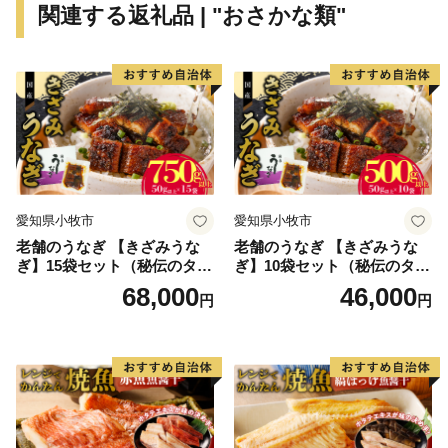
関連する返礼品 | "おさかな類"
ラン、清流宮川の畔で絶景を観ながら味わえる茅葺き日
本料理などなど、魅力的な飲食店が多数あります。
そして、何といっても全国的にも大変珍しい高校生が運
営するレストラン、その名も「高校生レストラン まご
の店」があり、営業日は多くのお客様で賑わっていま
す。
私たちは、地域の産品を大切に、食の取り組みを進め、
愛知県小牧市
愛知県小牧市
紡いできた農山村の原風景と営みを大切にしながら、次
老舗のうなぎ 【きざみうな
老舗のうなぎ 【きざみうな
世代への引き継いでいきたいと考えています。
ぎ】15袋セット（秘伝のタレ
ぎ】10袋セット（秘伝のタレ
付）
付）
68,000
46,000
円
円
あなたとつながる。明日につなげる。多気町ふるさと納
税。
気持ちあふれる、気が多いまち－多気町。ぜひ、応援し
てください。