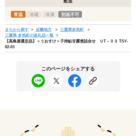
配送
常温
冷蔵
冷凍
別送不可
まちから探す
近畿地方
三重県多気町
三重県 多気町の返礼品一覧
【高島屋選定品】＜うおすけ＞子持鮎甘露煮詰合せ ＵT－０３ TSY-
02-03
このページをシェアする