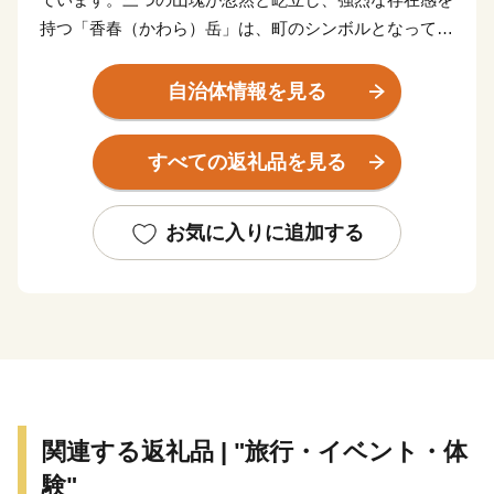
持つ「香春（かわら）岳」は、町のシンボルとなってお
り、その麓に広がる我が町では今から1,300年前、銅が
産出され奈良の大仏の建立や皇朝十二銭等に使用された
自治体情報を見る
と伝えられています。私たちは、このように大陸文化を
大和王朝に送り続けた、長い歴史のある町に暮らしてい
すべての返礼品を見る
ます。今後もふるさとに誇りと愛着を抱き、誰もが安
全・安心して暮らせる町づくりを推進していきます。
お気に入りに追加する
関連する返礼品 | "旅行・イベント・体
験"