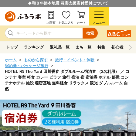
令和８年熊本地震 災害支援寄付受付について
上限額
お気に入り
カート
メニュー
検索
トップ
ランキング
返礼品一覧
まち一覧
特集
初心者ガイド
ホーム
ものから探す
旅行・イベント・体験
宿泊券・パッケージ旅行
HOTEL R9 The Yard 田川香春 ダブルルーム宿泊券 （2名利用） ／ コ
ンテナ 客室 軽食 カレー ピラフ 旅行 宿泊 宿 宿泊券 ホテル 部屋 コン
テナホテル 施設 秘密基地 無料軽食 リラックス 観光 ダブルルーム 自
然