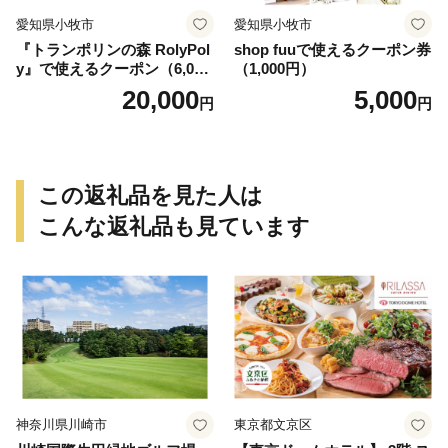
愛知県小牧市
愛知県小牧市
『トランポリンの森 RolyPol
shop fuuで使えるクーポン券
y』で使えるクーポン（6,000
（1,000円）
円）
20,000
5,000
円
円
この返礼品を見た人は
こんな返礼品も見ています
神奈川県川崎市
東京都文京区