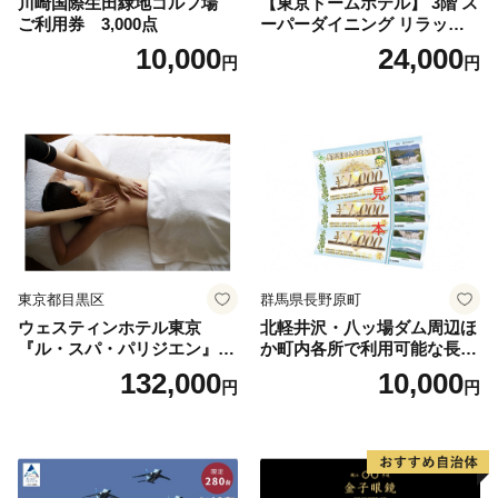
川崎国際生田緑地ゴルフ場
【東京ドームホテル】 3階 ス
ご利用券 3,000点
ーパーダイニング リラッサ
ランチブッフェ お食事券 大
10,000
24,000
円
円
人1名様分 関東 東京 ご利用
券 ランチ 昼食 食事券 レスト
ラン ブッフェ 東京都 お食事
券
東京都目黒区
群馬県長野原町
ウェスティンホテル東京
北軽井沢・八ッ場ダム周辺ほ
『ル・スパ・パリジエン』選
か町内各所で利用可能な長野
べるボディセラピー90分/1名
原町ふるさと感謝券（3,000
132,000
10,000
円
円
円分）【トラベル 観光 旅行
お土産 群馬県 長野原町 北軽
井沢】