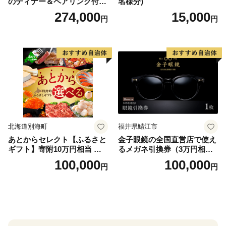
のディナー＆ペアリング付宿
名様分)
泊プラン＜デラックスツイン
274,000
15,000
円
円
＞
北海道別海町
福井県鯖江市
あとからセレクト【ふるさと
金子眼鏡の全国直営店で使え
ギフト】寄附10万円相当 あ
るメガネ引換券（3万円相
とから選べる！ ギフト いく
当） Bronze
100,000
100,000
円
円
ら ほたて 海鮮 牛肉 別海町
ケーキ アイス （ 後から 選べ
る カタログ カタログポイン
ト カタログギフト あとから
カタログ あとからカタログ
ポイント あとからカタログ
ギフト ふるさと納税 ）