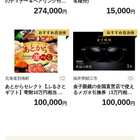
のディナー＆ペアリング付宿
名様分)
泊プラン＜デラックスツイン
274,000
15,000
円
円
＞
北海道別海町
福井県鯖江市
あとからセレクト【ふるさと
金子眼鏡の全国直営店で使え
ギフト】寄附10万円相当 あ
るメガネ引換券（3万円相
とから選べる！ ギフト いく
当） Bronze
100,000
100,000
円
円
ら ほたて 海鮮 牛肉 別海町
ケーキ アイス （ 後から 選べ
る カタログ カタログポイン
ト カタログギフト あとから
カタログ あとからカタログ
ポイント あとからカタログ
ギフト ふるさと納税 ）