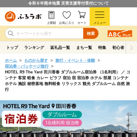
令和８年熊本地震 災害支援寄付受付について
上限額
お気に入り
カート
メニュー
検索
トップ
ランキング
返礼品一覧
まち一覧
特集
初心者ガイド
ホーム
ものから探す
旅行・イベント・体験
宿泊券・パッケージ旅行
HOTEL R9 The Yard 田川香春 ダブルルーム宿泊券 （1名利用） ／ コ
ンテナ 客室 軽食 カレー ピラフ 宿泊 宿 宿泊券 ホテル 部屋 コンテナ
ホテル 施設 秘密基地 無料軽食 リラックス 観光 ダブルルーム 自然 旅
行