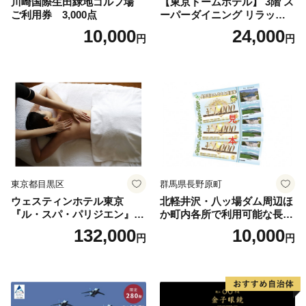
川崎国際生田緑地ゴルフ場
【東京ドームホテル】 3階 ス
ご利用券 3,000点
ーパーダイニング リラッサ
ランチブッフェ お食事券 大
10,000
24,000
円
円
人1名様分 関東 東京 ご利用
券 ランチ 昼食 食事券 レスト
ラン ブッフェ 東京都 お食事
券
東京都目黒区
群馬県長野原町
ウェスティンホテル東京
北軽井沢・八ッ場ダム周辺ほ
『ル・スパ・パリジエン』選
か町内各所で利用可能な長野
べるボディセラピー90分/1名
原町ふるさと感謝券（3,000
132,000
10,000
円
円
円分）【トラベル 観光 旅行
お土産 群馬県 長野原町 北軽
井沢】