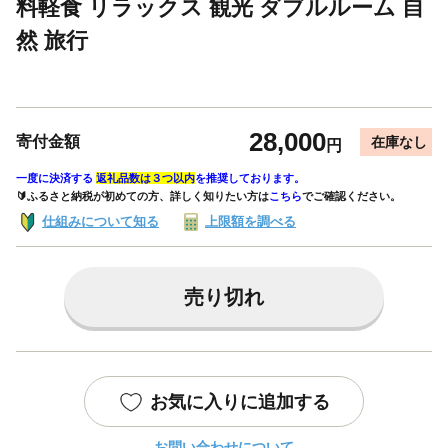
料軽食 リラックス 観光 ダブルルーム 自
然 旅行
28,000
寄付金額
在庫なし
円
一度に決済する
返礼品数は３つ以内
を推奨しております。
🔰ふるさと納税が初めての方、詳しく知りたい方は
こちら
でご確認ください。
仕組みについて知る
上限額を調べる
売り切れ
お気に入りに追加する
お問い合わせについて