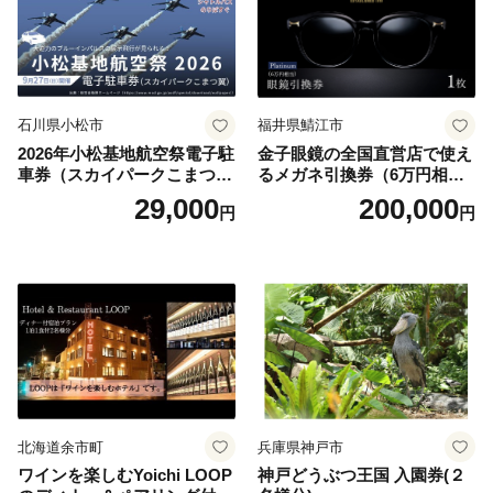
石川県小松市
福井県鯖江市
2026年小松基地航空祭電子駐
金子眼鏡の全国直営店で使え
車券（スカイパークこまつ
るメガネ引換券（6万円相
翼） 駐車場 シャトルバスの
当） Platinum
29,000
200,000
円
円
りばすぐ 石川県 小松市
北海道余市町
兵庫県神戸市
ワインを楽しむYoichi LOOP
神戸どうぶつ王国 入園券(２