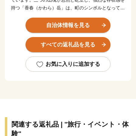
持つ「香春（かわら）岳」は、町のシンボルとなってお
り、その麓に広がる我が町では今から1,300年前、銅が
産出され奈良の大仏の建立や皇朝十二銭等に使用された
自治体情報を見る
と伝えられています。私たちは、このように大陸文化を
大和王朝に送り続けた、長い歴史のある町に暮らしてい
すべての返礼品を見る
ます。今後もふるさとに誇りと愛着を抱き、誰もが安
全・安心して暮らせる町づくりを推進していきます。
お気に入りに追加する
関連する返礼品 | "旅行・イベント・体
験"