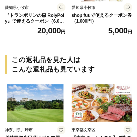
愛知県小牧市
愛知県小牧市
『トランポリンの森 RolyPol
shop fuuで使えるクーポン券
y』で使えるクーポン（6,000
（1,000円）
円）
20,000
5,000
円
円
この返礼品を見た人は
こんな返礼品も見ています
神奈川県川崎市
東京都文京区