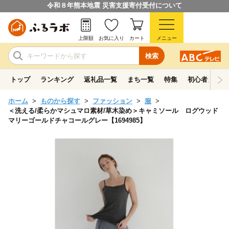
令和８年熊本地震 災害支援寄付受付について
上限額
お気に入り
カート
メニュー
検索
トップ
ランキング
返礼品一覧
まち一覧
特集
初心者ガイド
ホーム
ものから探す
ファッション
服
＜洗える/柔らかマシュマロ素材/草木染め＞キャミソール ログウッド
マリーゴールドチャコールグレー【1694985】