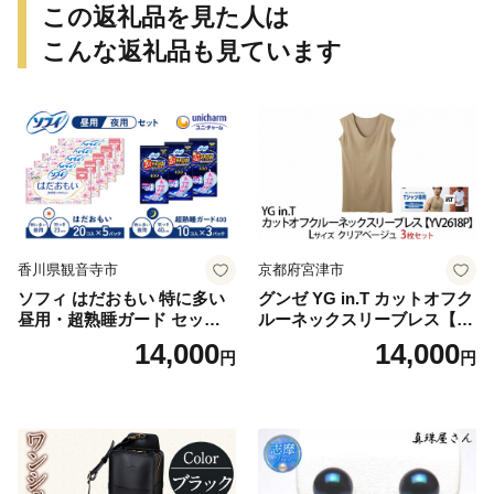
この返礼品を見た人は
こんな返礼品も見ています
香川県観音寺市
京都府宮津市
ソフィ はだおもい 特に多い
グンゼ YG in.T カットオフク
昼用・超熟睡ガード セット
ルーネックスリーブレス【Y
羽付き ナプキン 生理用品 サ
V2618P】Lサイズ クリアベ
14,000
14,000
円
円
ニタリー ユニ・チャーム
ージュ3枚セット [№5716-04
32]