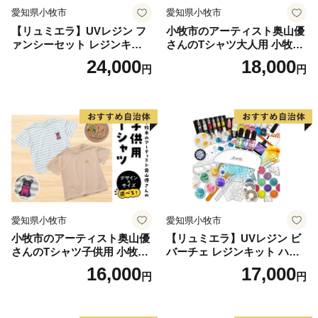
宅配便(お礼の品)」の贈呈は町外者のみとさせていただ
愛知県小牧市
愛知県小牧市
きます。
【リュミエラ】UVレジン フ
小牧市のアーティスト奥山優
ァンシーセット レジンキッ
さんのTシャツ大人用 小牧市
ト ハンドメイド レジンクラ
制70周年記念
24,000
18,000
円
円
フト アクセサリーキット 手
作り セット レジン LEDライ
ト
愛知県小牧市
愛知県小牧市
小牧市のアーティスト奥山優
【リュミエラ】UVレジン ビ
さんのTシャツ子供用 小牧市
バーチェ レジンキット ハン
制70周年記念
ドメイド レジンクラフト ア
16,000
17,000
円
円
クセサリーキット 手作り セ
ット レジン LEDライト