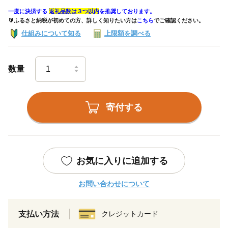
一度に決済する
返礼品数は３つ以内
を推奨しております。
🔰ふるさと納税が初めての方、詳しく知りたい方は
こちら
でご確認ください。
仕組みについて知る
上限額を調べる
数量
寄付する
お気に入りに追加する
お問い合わせについて
支払い方法
クレジットカード