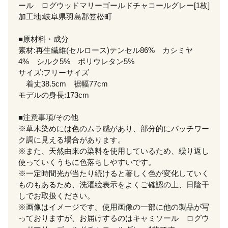
ール ログウッドマリーゴールドチャコールグレー[1枚]
加工地:岐阜県羽島郡笠松町
■原材料・成分
素材:再生繊維(セルロース)テンセル86% カシミヤ
4% シルク5% ポリウレタン5%
サイズ:フリーサイズ
着丈38.5cm 裾幅77cm
モデルの身長:173cm
■注意事項/その他
※草木染めには色のムラ感があり、部分的にパッチワー
ク調に見える場合があります。
※また、天然由来の染料を使用しているため、繰り返し
使っていくうちに色落ちしやすいです。
※一定時間光が当たり続けると著しく色が変化していく
ものもあるため、洗濯絵表示をよくご確認の上、日陰干
しでお取扱ください。
※画像はイメージです。使用画像の一部に他の製品が写
っておりますが、お届けするのはキャミソール ログウ