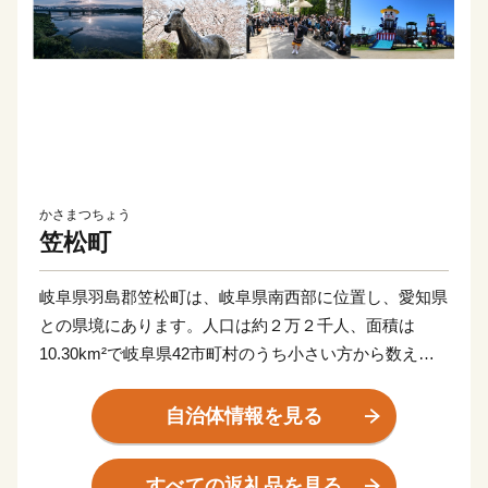
かさまつちょう
笠松町
岐阜県羽島郡笠松町は、岐阜県南西部に位置し、愛知県
との県境にあります。人口は約２万２千人、面積は
10.30km²で岐阜県42市町村のうち小さい方から数えて3
番目ですが、約3分の1の面積を木曽川が占め、自然と都
市化が上手く共存できた活気溢れるまちです。
自治体情報を見る
江戸時代に「美濃郡代笠松陣屋」、明治時代には「県
庁」が置かれ、川湊のある商人の町として、この地方の
すべての返礼品を見る