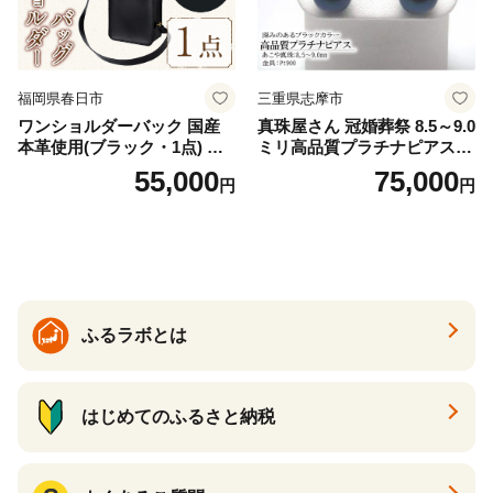
福岡県春日市
三重県志摩市
ワンショルダーバック 国産
真珠屋さん 冠婚葬祭 8.5～9.0
本革使用(ブラック・1点) 鞄
ミリ高品質プラチナピアス P
バック バッグ カバン レザー
t900 志摩産アコヤ真珠 ブラ
55,000
75,000
円
円
国産 日本製 牛革 黒 革 革製
ックパール 黒真珠
品 手作り 男性 女性 レディー
ス メンズ【ksg1307-bk】【Z
enis】
ふるラボとは
はじめてのふるさと納税