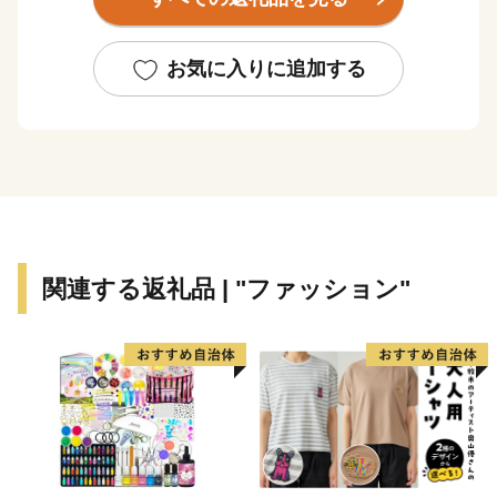
政治・経済をはじめ文化の中心となり栄えてきました。
先人が築き、残した歴史的遺産、神社仏閣が多く残るの
も笠松町の特徴です。
お気に入りに追加する
〈お知らせ〉
日頃から「かさまつ応援寄附金(ふるさと納税)」「ふ
るさとかさまつ宅配便(お礼の品)」を応援いただき誠に
ありがとうございます。
～ 現在新たなお知らせはありません ～
関連する返礼品 | "ファッション"
〈お願い〉
・「ふるさとかさまつ宅配便(お礼の品)」のお届け先を
寄附者の方【以外】へ指定いただく場合は、トラブル等
を防ぐため、お届け先様へあらかじめご連絡いただきま
すようお願いいたします。
・ふるさと納税制度の主旨により、「ふるさとかさまつ