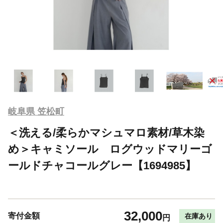
岐阜県 笠松町
＜洗える/柔らかマシュマロ素材/草木染
め＞キャミソール ログウッドマリーゴ
ールドチャコールグレー【1694985】
32,000
寄付金額
在庫あり
円