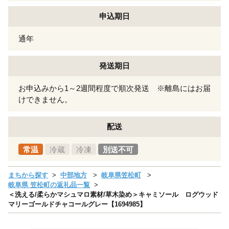
申込期日
通年
発送期日
お申込みから1～2週間程度で順次発送 ※離島にはお届
けできません。
配送
常温
冷蔵
冷凍
別送不可
まちから探す
中部地方
岐阜県笠松町
岐阜県 笠松町の返礼品一覧
＜洗える/柔らかマシュマロ素材/草木染め＞キャミソール ログウッド
マリーゴールドチャコールグレー【1694985】