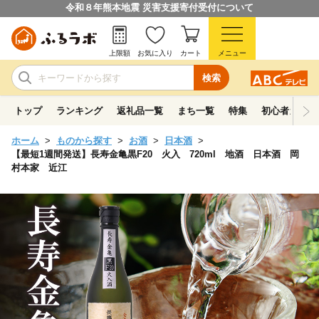
令和８年熊本地震 災害支援寄付受付について
上限額
お気に入り
カート
メニュー
検索
トップ
ランキング
返礼品一覧
まち一覧
特集
初心者ガイド
ホーム
ものから探す
お酒
日本酒
【最短1週間発送】長寿金亀黒F20 火入 720ml 地酒 日本酒 岡
村本家 近江