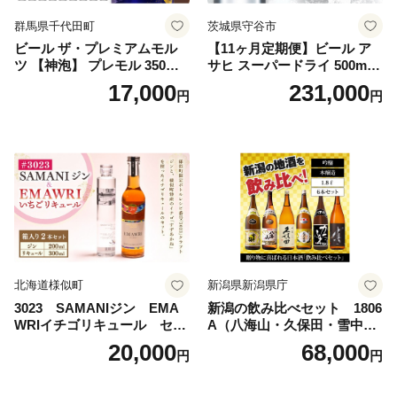
群馬県千代田町
茨城県守谷市
ビール ザ・プレミアムモル
【11ヶ月定期便】ビール ア
ツ 【神泡】 プレモル 350ml
サヒ スーパードライ 500ml 2
× 24本 サントリー〈天然水の
4本 1ケース×11ヶ月 | アサヒ
17,000
231,000
円
円
ビール工場〉群馬※沖縄・離
ビール 究極の辛口 酒 お酒 ア
島地域へのお届け不可
ルコール 生ビール Asahi ア
サヒビール スーパードライ s
uper dry 11回 缶ビール 缶 ギ
フト 内祝い 茨城県守谷市 送
料無料
北海道様似町
新潟県新潟県庁
3023 SAMANIジン EMA
新潟の飲み比べセット 1806
WRIイチゴリキュール セッ
A（八海山・久保田・雪中
ト（箱入り）【大人の味 酒
梅・越乃寒梅・かたふね・千
20,000
68,000
円
円
お酒 洋酒 スピリッツ クラフ
代の光）
トジン 国産 sake SAKE gin
GIN liqueur LIQUEUR お酒