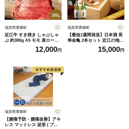
滋賀県豊郷町
滋賀県豊郷町
近江牛 すき焼き しゃぶしゃ
【最短1週間発送】日本酒 長
ぶ 約380g A5 モモ 肩ロース
寿金亀 2本セット 近江の地酒
肉の千石屋 牛肉 黒毛和牛
酒 お酒 地酒 アルコール セッ
12,000
15,000
円
円
ト 詰め合わせ
滋賀県豊郷町
【腰痛予防・腰痛改善】アキ
レス マットレス 波形 ( プロ