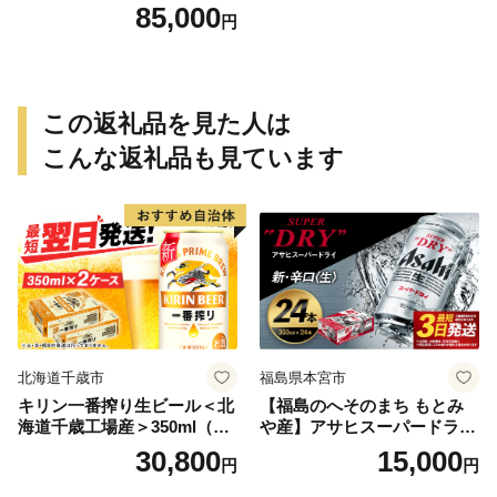
ファイル ) 加工 コスパ 体圧
85,000
円
分散 敷き布団 かため 8cm 18
0N シングル 寝具 腰痛改善
マットレス 折りたたみ シン
グルマットレス 日用品 滋賀
県 豊郷町
この返礼品を見た人は
こんな返礼品も見ています
北海道千歳市
福島県本宮市
キリン一番搾り生ビール＜北
【福島のへそのまち もとみ
海道千歳工場産＞350ml（24
や産】アサヒスーパードライ
本） 2ケース
350ml×24本 合計8.4L 1ケー
30,800
15,000
円
円
ス アルコール度数5% 缶ビー
ル お酒 ビール アサヒ スーパ