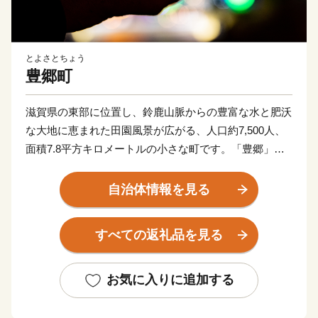
とよさとちょう
豊郷町
滋賀県の東部に位置し、鈴鹿山脈からの豊富な水と肥沃
な大地に恵まれた田園風景が広がる、人口約7,500人、
面積7.8平方キロメートルの小さな町です。「豊郷」と
は、米穀の豊穣を願って命名されたと言われており、古
くから稲作が主産業でした。また、近江商人をはじめ幾
自治体情報を見る
多の傑出した先人を世に送り出したことや江州音頭の発
祥地としても知られており、心和む町並みの中に歴史と
すべての返礼品を見る
ロマンが溢れています。
★ABCテレビのニュース情報番組「キャスト」で 近江
お気に入りに追加する
の地酒 『長寿金亀』 が紹介されました！
👉近江の地酒「長寿金亀」2本セット