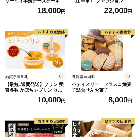
リーミィ半熟チーズケーキ
（山羊革） ファッション 小
（バスク風） お菓子 洋菓子
物 アクセサリー 雑貨 日用品
18,000
22,000
円
円
文房具 レザー 高級革 名入れ
贈り物
滋賀県豊郷町
滋賀県豊郷町
【最短1週間発送】プリン 受
パティスリー フラスコ焼菓
賞多数 かぼちゃプリン セッ
子詰合せA お菓子
ト とよさとプリン満足セッ
10,000
8,000
円
円
ト（9個入り）