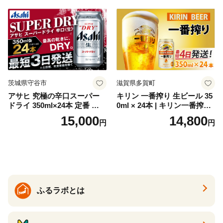
セット 詰め合わせ カクテル
ソーダ割り アルコール ロッ
ク ソーダ ジントニック 】
茨城県守谷市
滋賀県多賀町
アサヒ 究極の辛口スーパー
キリン 一番搾り 生ビール 35
ドライ 350ml×24本 定番 ビー
0ml × 24本 | キリン一番搾り
ル 缶ビール 酒 お酒 アルコー
キリンビール 一番搾り ビー
15,000
14,800
円
円
ル 辛口
ル 24缶 きりんいちばんしぼ
り キリン一番搾り びーる 1
ケース 24缶 24本 キリン一番
搾り KIRIN きりん 麒麟 キリ
ン一番搾り いちばんしぼり
キリン一番搾り 父の日 ちち
の日
ふるラボとは