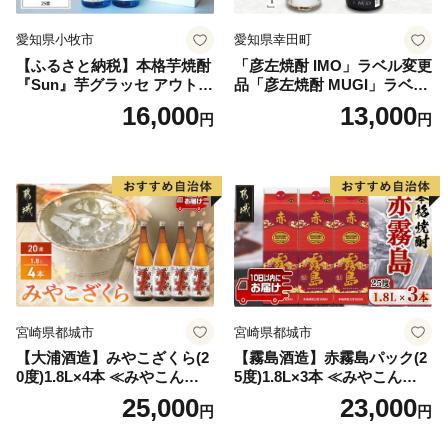
愛知県小牧市
愛知県幸田町
【ふるさと納税】本格芋焼酎
「彦左焼酎 IMO」ラベル変更
『Sun』芋グラッセ アウトド
品「彦左焼酎 MUGI」ラベル
ア ソロキャンプ ベランピン
変更品 飲み比べ セット 合計
16,000
13,000
円
円
グ 巣ごもり 就労支援
2本 720ml×各1本 25度 焼酎
お酒 麦焼酎 芋焼酎
宮崎県都城市
宮崎県都城市
【大浦酒造】みやこざくら(2
【霧島酒造】赤霧島パック(2
0度)1.8L×4本 ≪みやこんじょ
5度)1.8L×3本 ≪みやこんじょ
特急便≫_AD-0771
特急便≫_23-07-K03P-1800-3
25,000
23,000
円
円
-Q