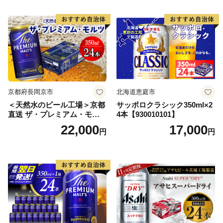
ードライ super dry 24缶 辛
口 送料無料 カメイ 本宮市
【07214-0206】
京都府長岡京市
北海道恵庭市
＜天然水のビール工場＞京都
サッポロクラシック350ml×2
直送 ザ・プレミアム・モル
4本【930010101】
ツ 350ml×24本 プレモル [149
22,000
17,000
円
円
5]