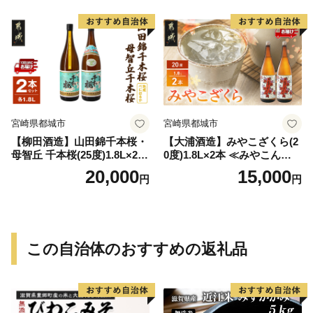
宮崎県都城市
宮崎県都城市
【柳田酒造】山田錦千本桜・
【大浦酒造】みやこざくら(2
母智丘 千本桜(25度)1.8L×2本
0度)1.8L×2本 ≪みやこんじょ
≪みやこんじょ特急便≫_AC
特急便≫_MJ-0771
20,000
15,000
円
円
-0751
この自治体のおすすめの返礼品