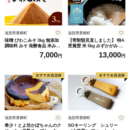
滋賀県豊郷町
滋賀県豊郷町
味噌 びわこみそ 3kg 無添加
【寄附額見直しました】 特A
調味料 みそ 発酵食品 米みそ
受賞歴 米 5kg みずかがみ 無
麹 大豆 手造り
洗米 令和7年産 お米 ミズカ
7,000
13,000
円
円
ガミ 近江米 こめ コメ
滋賀県豊郷町
滋賀県豊郷町
希少！とよ坊かぼちゃんのク
SOキーリング シュリー