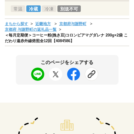
常温
冷蔵
冷凍
別送不可
まちから探す
近畿地方
京都府与謝野町
京都府 与謝野町の返礼品一覧
＜毎月定期便＞コーヒー粉(挽き豆)コロンビアマグダレナ 200g×2袋 こ
だわり遠赤外線焙煎全12回【4084586】
このページをシェアする