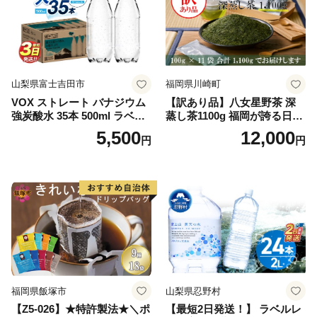
山梨県富士吉田市
福岡県川崎町
VOX ストレート バナジウム
【訳あり品】八女星野茶 深
強炭酸水 35本 500ml ラベル
蒸し茶1100g 福岡が誇る日本
レス【富士吉田市限定カート
茶_ 訳アリ 常温 お茶 茶袋 常
5,500
12,000
円
円
ン】
備品 おちゃ ocha 茶葉 緑茶
飲料 飲み物 八女 茶 日本茶
深むし茶 深蒸し 訳あり お茶
っぱ tea 八女茶 お手軽 簡単
小分け お土産 お取り寄せ グ
ルメ 福岡 九州 福岡県 国産
日本 ふかむし茶 ふかむし 家
庭用 自宅用 ちゃ りょくちゃ
ふかむしちゃ 急須 甘み 川崎
町 送料無料
福岡県飯塚市
山梨県忍野村
【Z5-026】★特許製法★＼ポ
【最短2日発送！】 ラベルレ