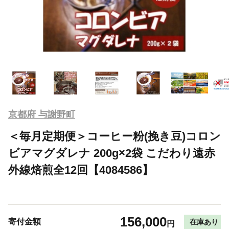
京都府 与謝野町
＜毎月定期便＞コーヒー粉(挽き豆)コロン
ビアマグダレナ 200g×2袋 こだわり遠赤
外線焙煎全12回【4084586】
156,000
寄付金額
在庫あり
円