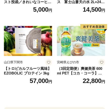
スト投函／きれいなコーヒー
ス 富士山蒼天の水 2L×24本
ドリップバッグ9種セット(18
（4ケース）※離島不可 天然
5,000
14,500
円
円
袋)ゆうパケットでお届け！
水 ミネラルウォーター 水 ペ
ットボトル 2000ml バナジウ
ム天然水 飲料水 軟水 鉱水 国
産 シリカ ミネラル 美容 備蓄
防災 長期保存 富士山 山梨県
忍野村
山口県下関市
宮崎県えびの市
【トロピカルフルーツ風味】
（3回定期便）爽健美茶 600
EZOBOLIC プロテイン 3kg
ml PET【コカ・コーラ】ペ
ットボトル 1ケース(24本) 定
57,000
22,800
円
円
期便 3回(72本) セット お茶
カフェインゼロ ノンカフェ
イン ハトムギ ブレンド茶 宮
崎県 えびの市 送料無料