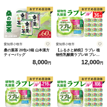
愛知県小牧市
愛知県小牧市
桑の葉茶 20包×3箱 山本漢方
【ふるさと納税】ラブレ 植
ティーバッグ
物性乳酸菌ラブレW プレーン
36本 80ml 甘さすっきり 砂糖
8,000
12,000
円
円
不使用 コレステロール 脂肪
0 生きて腸まで届く 腸内環境
を改善 お通じ改善 ラブレ菌
KB290 乳酸菌飲料 飲料 カゴ
メ 習慣 送料無料