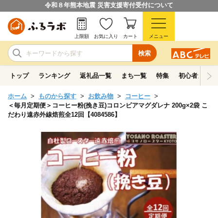
令和８年熊本地震 災害支援寄付受付について
上限額
お気に入り
カート
メニュー
検索
トップ
ランキング
返礼品一覧
まち一覧
特集
初心者ガイド
ホーム
ものから探す
お飲み物
コーヒー
＜毎月定期便＞コーヒー粉(挽き豆)コロンビアマグダレナ 200g×2袋 こ
だわり遠赤外線焙煎全12回【4084586】