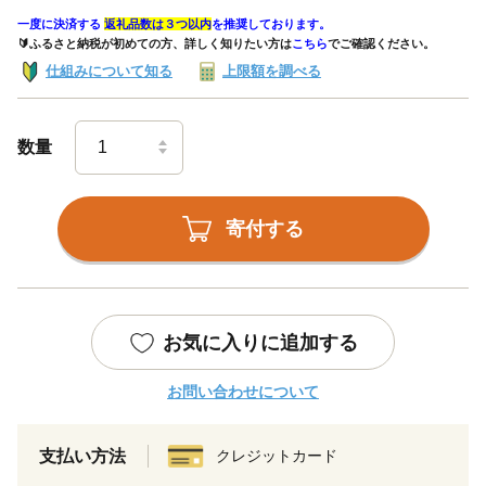
一度に決済する
返礼品数は３つ以内
を推奨しております。
🔰ふるさと納税が初めての方、詳しく知りたい方は
こちら
でご確認ください。
仕組みについて知る
上限額を調べる
数量
寄付する
お気に入りに追加する
お問い合わせについて
支払い方法
クレジットカード