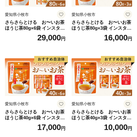
とは地域でする「共助」、企業・事業所の地域貢献であ
愛知県小牧市
愛知県小牧市
る「商助」、そして行政が行う「公助」。これらそれぞ
さらさらとける お〜いお茶
さらさらとける お〜いお茶
れの「助」が補完し合う、地域全体による協働（総働）
ほうじ茶80g×6袋 インスタン
ほうじ茶80g×3袋 インスタン
のまちづくりに与謝野町は取り組んでいます。
トほうじ茶 粉末ほうじ茶 粉
トほうじ茶 粉末ほうじ茶 粉
29,000
16,000
円
円
末茶 おーいお茶 粉末緑茶
末茶 おーいお茶 粉末緑茶
あなたの想いを与謝野町の未来へとつなぎます。
■ 与謝野町ふるさと納税特典（返礼品）について
―――――――――――――――――――――――――
※長期不在等による特典未受領の場合、特典を再度送付
することはできません。確実にお受け取りいただくよう
お願いします。
※与謝野町にお住まいの方からのご寄附の場合は、特典
愛知県小牧市
愛知県小牧市
を送付することができません。ご了承ください。
さらさらとける お〜いお茶
さらさらとける お〜いお茶
ほうじ茶40g×6袋 インスタン
ほうじ茶40g×3袋 インスタン
トほうじ茶 粉末ほうじ茶 粉
トほうじ茶 粉末ほうじ茶 粉
17,000
10,000
円
円
末茶 おーいお茶 粉末緑茶
末茶 おーいお茶 粉末緑茶