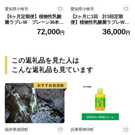
愛知県小牧市
愛知県小牧市
【6ヶ月定期便】植物性乳酸
【2ヶ月に1回 計3回定期
菌ラブレW プレーン36本
便】植物性乳酸菌ラブレW
（計216本）
プレーン36本（計108本）
72,000
36,000
円
円
この返礼品を見た人は
こんな返礼品も見ています
福井県池田町
兵庫県神河町