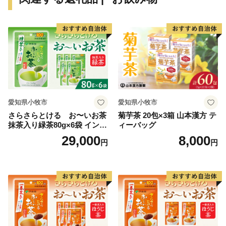
この美しい環境の中、織物産業や農業の技術を長年に
わたり継承してきました。古くより培わられた技術を磨
き上げ、伝統の中に現代の新しい風を吹き込むことで、
現代のものづくりとして伝統を脈々と受け継いでいま
す。
ものづくりのまちとして、今日までの文化と伝統を紡
ぎ織りなしてきた名産「丹後ちりめん」、農業分野にお
ける独自モデル「自然循環農業」による産品などは、与
愛知県小牧市
愛知県小牧市
謝野町の誇りの結晶です。これら高品質で安心・安全な
さらさらとける お〜いお茶
菊芋茶 20包×3箱 山本漢方 テ
価値をお届けすることで、遠くにいても与謝野町の「い
抹茶入り緑茶80g×6袋 インス
ィーバッグ
ま」を感じ、ふるさと与謝野を感じていただければと思
タント緑茶 粉末緑茶 粉末茶
29,000
8,000
円
円
おーいお茶 粉末緑茶
っています。
与謝野町では、平成30年度より９年間のまちづくりを
行う総合的計画の指針として、まちの未来像を「人・自
然・伝統 与謝野で織りなす新たな未来」としました。
住民と行政の協働によるまちづくりを基本理念に、自
分でできることは自分でする「自助」、地域でできるこ