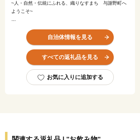
~人・自然・伝統にふれる、織りなすまち 与謝野町へ
ようこそ~
大江山連峰の雄大な景観。まちを縦断するように流れ
る野田川。そして、日本三景「天橋立」を望む阿蘇海。
自治体情報を見る
与謝野町は、水と緑と空の自然に恵まれた美しい町で
す。
すべての返礼品を見る
平成18年３月１日に加悦町・岩滝町・野田川町が合併
し生まれた与謝野町は、総面積108.38km2に、約２万２
お気に入りに追加する
千人が暮らしており、南北約20km の間に街並みや集落
が連なります。日本海に面した丹後半島を屋根に、南は
福知山市、東は宮津市、西は京丹後市、北は伊根町と隣
接し、春は新緑、夏はひまわり畑、秋は黄金色の稲穂と
紅葉、冬は「うらにし」と呼ばれる季節風が雪を運ぶ、
季節毎に自然が様々な表情をみせる地域です。
関連する返礼品 | "お飲み物"