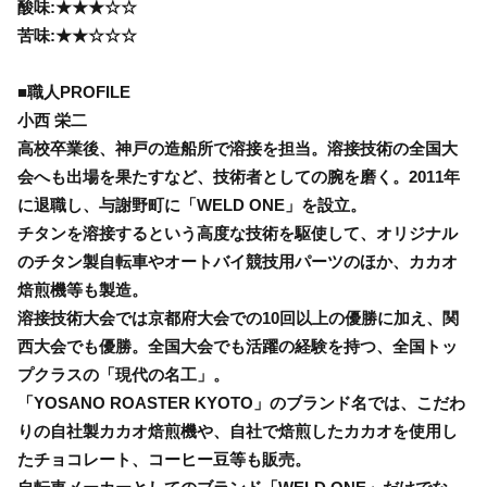
酸味:★★★☆☆
苦味:★★☆☆☆
■職人PROFILE
小西 栄二
高校卒業後、神戸の造船所で溶接を担当。溶接技術の全国大
会へも出場を果たすなど、技術者としての腕を磨く。2011年
に退職し、与謝野町に「WELD ONE」を設立。
チタンを溶接するという高度な技術を駆使して、オリジナル
のチタン製自転車やオートバイ競技用パーツのほか、カカオ
焙煎機等も製造。
溶接技術大会では京都府大会での10回以上の優勝に加え、関
西大会でも優勝。全国大会でも活躍の経験を持つ、全国トッ
プクラスの「現代の名工」。
「YOSANO ROASTER KYOTO」のブランド名では、こだわ
りの自社製カカオ焙煎機や、自社で焙煎したカカオを使用し
たチョコレート、コーヒー豆等も販売。