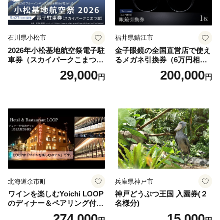
石川県小松市
福井県鯖江市
2026年小松基地航空祭電子駐
金子眼鏡の全国直営店で使え
車券（スカイパークこまつ
るメガネ引換券（6万円相
翼） 駐車場 シャトルバスの
当） Platinum
29,000
200,000
円
円
りばすぐ 石川県 小松市
北海道余市町
兵庫県神戸市
ワインを楽しむYoichi LOOP
神戸どうぶつ王国 入園券(２
のディナー＆ペアリング付宿
名様分)
泊プラン＜デラックスツイン
274,000
15,000