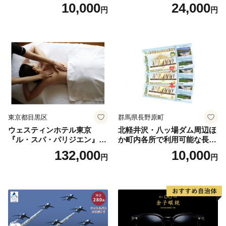
ランチブッフェ お食事券 大
10,000
24,000
円
円
人1名様分 関東 東京 ご利用
券 ランチ 昼食 食事券 レスト
ラン ブッフェ 東京都 お食事
券
東京都目黒区
群馬県長野原町
ウェスティンホテル東京
北軽井沢・八ッ場ダム周辺ほ
『ル・スパ・パリジエン』選
か町内各所で利用可能な長野
べるボディセラピー90分/1名
原町ふるさと感謝券（3,000
132,000
10,000
円
円
円分）【トラベル 観光 旅行
お土産 群馬県 長野原町 北軽
井沢】