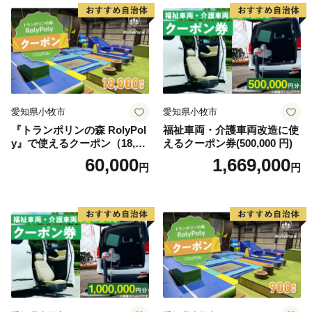
観光スポットです
また、じゃらんnet「全国のおすすめ紅葉スポットラン
キング」では2020年~2024年の5年連続で全国1位となり
ました。
信州の自然豊かな環境に触れ癒されてください！
愛知県小牧市
愛知県小牧市
『トランポリンの森 RolyPol
福祉車両・介護車両改造に使
y』で使えるクーポン（18,00
えるクーポン券(500,000 円)
0円）
60,000
1,669,000
円
円