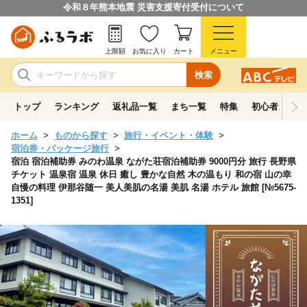
令和８年熊本地震 災害支援寄付受付について
上限額
お気に入り
カート
メニュー
検索
トップ
ランキング
返礼品一覧
まち一覧
特集
初心者ガイド
ホーム
ものから探す
旅行・イベント・体験
宿泊券・パッケージ旅行
宿泊 宿泊補助券 みのわ温泉 ながた荘宿泊補助券 9000円分 旅行 長野県
チケット 温泉宿 温泉 休日 癒し 豊かな自然 木の温もり 和の宿 山の幸
自慢の料理 伊那谷随一 美人美肌の名湯 美肌 名湯 ホテル 旅館 [№5675-
1351]