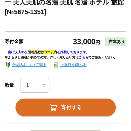
一 美人美肌の名湯 美肌 名湯 ホテル 旅館
[№5675-1351]
33,000
寄付金額
在庫あり
円
一度に決済する
返礼品数は３つ以内
を推奨しております。
🔰ふるさと納税が初めての方、詳しく知りたい方は
こちら
でご確認ください。
仕組みについて知る
上限額を調べる
数量
寄付する