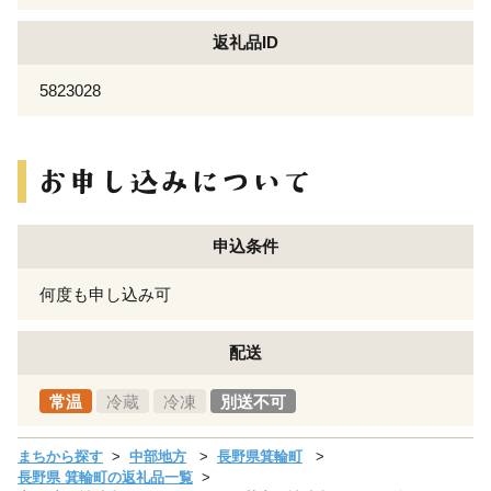
返礼品ID
5823028
申込条件
何度も申し込み可
配送
常温
冷蔵
冷凍
別送不可
まちから探す
中部地方
長野県箕輪町
長野県 箕輪町の返礼品一覧