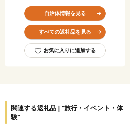
などの商業施設が多く、都会すぎず田舎すぎない”ほど
ほどの田舎暮らし”ができます。
自治体情報を見る
また、町のどこにいても中心部まで車で10分ほどでいけ
るため、生活するのに困ることが少ないです。
すべての返礼品を見る
そんな箕輪町の観光は”赤そば”と”紅葉”です。
赤そばと聞くと麺が赤いと思われますが、麺の色は普通
お気に入りに追加する
のそばと変わりません。
実は、赤いのはそばの花です。通常のそばの花は白いの
ですが、箕輪町の赤そばは赤く、秋になるとピンク色の
花が一面に咲き誇る「赤そばの里」が有名です。
※ヘッダーの写真が赤そばの里です
そしてなんといっても秋の訪れを町に知らせる紅葉は見
関連する返礼品 | "旅行・イベント・体
ものです
験"
町内にある箕輪ダム周辺にはなんと約10,000本ものもみ
じが植えられており、毎年町外からも多くの人が訪れる