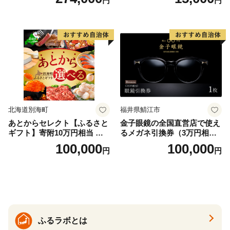
円
円
＞
北海道別海町
福井県鯖江市
あとからセレクト【ふるさと
金子眼鏡の全国直営店で使え
ギフト】寄附10万円相当 あ
るメガネ引換券（3万円相
とから選べる！ ギフト いく
当） Bronze
100,000
100,000
円
円
ら ほたて 海鮮 牛肉 別海町
ケーキ アイス （ 後から 選べ
る カタログ カタログポイン
ト カタログギフト あとから
カタログ あとからカタログ
ポイント あとからカタログ
ギフト ふるさと納税 ）
ふるラボとは