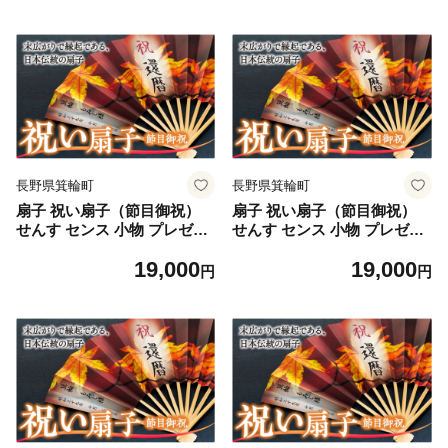
長野県箕輪町
長野県箕輪町
扇子 祝い扇子（節目御祝）
扇子 祝い扇子（節目御祝）
せんす センス 小物 プレゼン
せんす センス 小物 プレゼン
ト ギフト 贈答 D [№5675-7
ト ギフト 贈答 E [№5675-7
19,000
19,000
186]1513
187]1513
円
円