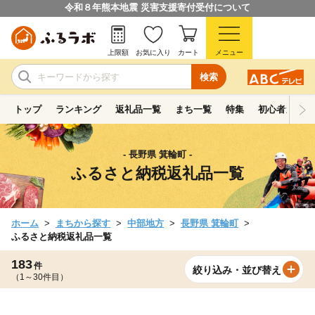
令和８年熊本地震 災害支援寄付受付について
上限額
お気に入り
カート
メニュー
検索
トップ
ランキング
返礼品一覧
まち一覧
特集
初心者ガイド
- 長野県 箕輪町 -
ふるさと納税返礼品一覧
ホーム
まちから探す
中部地方
長野県 箕輪町
ふるさと納税返礼品一覧
183
件
絞り込み・並び替え
（1～30件目）