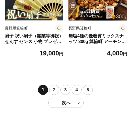
長野県箕輪町
長野県箕輪町
扇子 祝い扇子（開業等御祝）
無塩4種の低糖質ミックスナ
せんす センス 小物 プレゼン
ッツ 300g 箕輪町 アーモンド
ト ギフト 贈答 H [№5675-7
生くるみ カシューナッツ ヘ
19,000
4,000
198]1514
ーゼルナッツ おすすめ 健康
円
円
[№5675-1496]
1
2
3
4
5
次へ