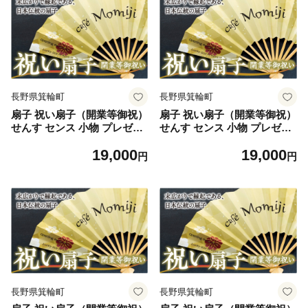
長野県箕輪町
長野県箕輪町
扇子 祝い扇子（開業等御祝）
扇子 祝い扇子（開業等御祝）
せんす センス 小物 プレゼン
せんす センス 小物 プレゼン
ト ギフト 贈答 B [№5675-7
ト ギフト 贈答 C [№5675-7
19,000
19,000
192]1514
193]1514
円
円
長野県箕輪町
長野県箕輪町