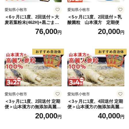
愛知県小牧市
愛知県小牧市
＜6ヶ月に1度、2回送付＞大
＜5ヶ月に1度、2回送付＞乳
麦若葉粉末(462H)+黒ごま黒
酸菌粒 山本漢方 定期便
豆きな粉+ 糖流茶 山本漢
76,000
20,000
円
円
方 定期便
愛知県小牧市
愛知県小牧市
＜3ヶ月に1度、2回送付 定期
＜3ヶ月に1度、4回送付 定期
便＞山本漢方の無添加高麗人
便＞山本漢方の無添加高麗人
参粒
参粒
20,000
40,000
円
円