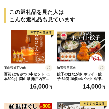
この返礼品を見た人は
こんな返礼品も見ています
岡山県瀬戸内市
埼玉県日高市
百花 はちみつ 3本セット（1
餃子のはながさ ホワイト餃
本300g）岡山県 瀬戸内市産
子 64個 16個×4パック 冷凍
石黒農園 ヨーグルト パン 砂
中華 点心 B級グルメ ご当地
16,000
14,000
円
円
糖の代わり 香り高い いい香
野菜 おつまみ おかず 簡単調
り 季節の花の蜜 トンガリ容
理 時短 リピート 保存 豚肉
器入り
特製 ポーク 大きめ ジューシ
ー ギフト お取り寄せ 日高市