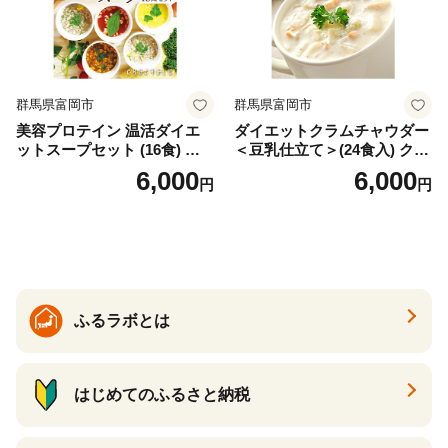
群馬県富岡市
群馬県富岡市
美容プロテイン 温活ダイエ
ダイエットクラムチャウダー
ットスープセット (16食) 小
＜豆乳仕立て＞(24食入) クラ
分け スープ 食べ比べ セット
ムチャウダー 豆乳 ダイエッ
6,000
6,000
円
円
詰合せ クラムチャウダー チ
ト スープ プロテイン たんぱ
ゲ コーン ポタージュ トマト
く質 食物繊維 食品 F20E-799
温活 ダイエット 美容 プロテ
イン 食品 F20E-809
ふるラボとは
はじめてのふるさと納税