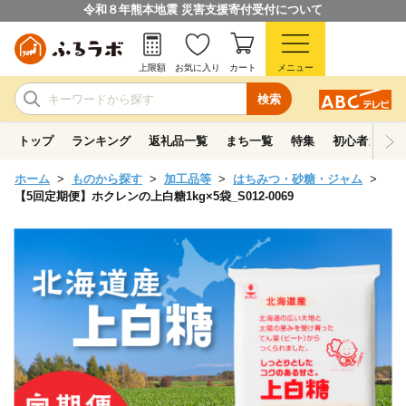
令和８年熊本地震 災害支援寄付受付について
上限額
お気に入り
カート
メニュー
検索
トップ
ランキング
返礼品一覧
まち一覧
特集
初心者ガイド
ホーム
ものから探す
加工品等
はちみつ・砂糖・ジャム
【5回定期便】ホクレンの上白糖1kg×5袋_S012-0069