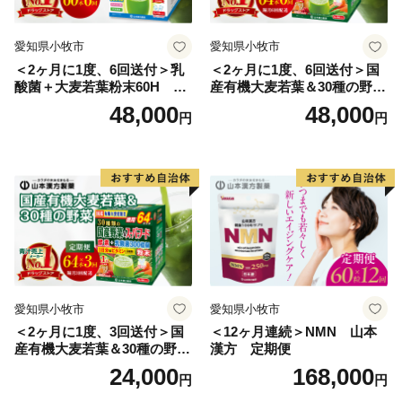
行機といった交通の便も優れているため、自然が豊かで
ありながら、利便性の高い町として、定住する上でも魅
愛知県小牧市
愛知県小牧市
力的な町となっています。
＜2ヶ月に1度、6回送付＞乳
＜2ヶ月に1度、6回送付＞国
酸菌＋大麦若葉粉末60H 山
産有機大麦若葉＆30種の野
皆様からの寄附金は、清水町が目指すまちの将来像『ま
本漢方 定期便
菜 山本漢方 定期便
48,000
48,000
円
円
ちに気づく まちを築く とかち清水～想いをミライに
繋ぐまち～』を実現するために活用しています。
人との絆や心の繋がりあふれる地域コミュニティで住み
続けたいと思えるまちづくりを実現するために、清水町
は強みを活かして課題を克服し、持続可能なまちづくり
に本気で取り組んでいます。
今後もふるさと納税を通じて、皆さんに北海道清水町の
愛知県小牧市
愛知県小牧市
魅力を発信してまいりますので、清水の自然の恵みを堪
＜2ヶ月に1度、3回送付＞国
＜12ヶ月連続＞NMN 山本
能していただければと思います。
産有機大麦若葉＆30種の野
漢方 定期便
菜 山本漢方 定期便
24,000
168,000
円
円
清水町のふるさと納税では寄附の使い道として、「アイ