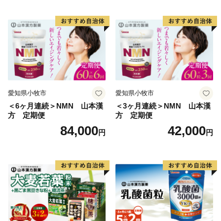
スホッケーのまちづくり」に活用しています。ふるさと
納税をとおして、アイスホッケーを盛り上げていただけ
ると嬉しいです！
☆清水町でアイスホッケーに情熱を注ぐ方々の熱い想い
は、下のアイスホッケー写真をクリックしてください☆
【お問い合わせについて】
北海道清水町ふるさと納税サポート室
愛知県小牧市
愛知県小牧市
ＴＥＬ：050‐3100-1723
＜6ヶ月連続＞NMN 山本漢
＜3ヶ月連続＞NMN 山本漢
方 定期便
方 定期便
ＭＡＩＬ：support@shimizu.furusato-lg.jp
84,000
42,000
受付時間：午前9時～午後6時（土・日・祝除く）
円
円
※GW、年末年始は休業となります