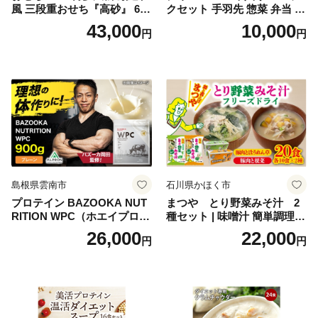
風 三段重おせち『高砂』 6.5
クセット 手羽先 惣菜 弁当 お
寸 3段重 2～3人前 おせち料
かず お酒 おつまみ ギフト キ
43,000
10,000
円
円
理 重箱 お正月 冷凍おせち 縁
ャンプ アウトドア キャンプ
起物 祝箸付 福岡 お節 オセチ
飯 保存食 非常食 鶏肉 肉 お
oseti osechi お祝い 迎春おせ
肉 鶏 人気 厳選 静岡県袋井市
ち 本格おせち おせち予約 年
末 年始 お取り寄せ 新春 贅沢
おせち こだわりおせち 惣菜
老舗おせち ふるさと納税お
せち 御節 お節料理 正月 調理
不要 おせち料理2027
島根県雲南市
石川県かほく市
プロテイン BAZOOKA NUT
まつや とり野菜みそ汁 2
RITION WPC（ホエイプロテ
種セット | 味噌汁 簡単調理
イン）＜プレーン＞ 900g｜
お味噌 おみそ みそ とり野菜
26,000
22,000
円
円
バズーカ岡田監修・植物由来
時短料理 時短ごはん ご当地
の甘味料使用・国内製造 島
フリーズドライ
根県雲南市/株式会社アルプ
ロン [AIEN005]