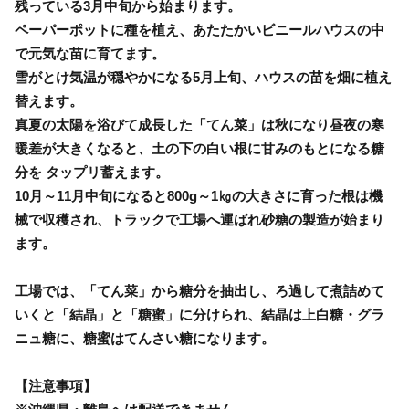
残っている3月中旬から始まります。
ペーパーポットに種を植え、あたたかいビニールハウスの中
で元気な苗に育てます。
雪がとけ気温が穏やかになる5月上旬、ハウスの苗を畑に植え
替えます。
真夏の太陽を浴びて成長した「てん菜」は秋になり昼夜の寒
暖差が大きくなると、土の下の白い根に甘みのもとになる糖
分を タップリ蓄えます。
10月～11月中旬になると800g～1㎏の大きさに育った根は機
械で収穫され、トラックで工場へ運ばれ砂糖の製造が始まり
ます。
工場では、「てん菜」から糖分を抽出し、ろ過して煮詰めて
いくと「結晶」と「糖蜜」に分けられ、結晶は上白糖・グラ
ニュ糖に、糖蜜はてんさい糖になります。
【注意事項】