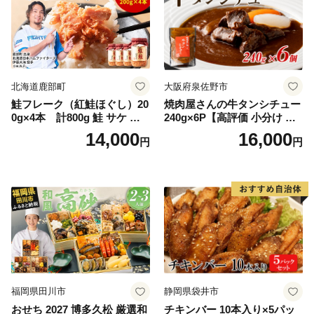
北海道鹿部町
大阪府泉佐野市
鮭フレーク（紅鮭ほぐし）20
焼肉屋さんの牛タンシチュー
0g×4本 計800g 鮭 サケ 鮭
240g×6P【高評価 小分け 惣
ほぐし サケフレーク シャケ
菜 牛たん 一人暮らし 冷凍】
14,000
16,000
円
円
フレーク 鮭フレーク
福岡県田川市
静岡県袋井市
おせち 2027 博多久松 厳選和
チキンバー 10本入り×5パッ