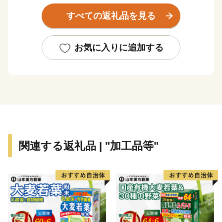
や大会で受賞するほどの高品質なお肉が集まっていま
すべての返礼品を見る
す。
また、アスパラやにんにくをはじめとする農作物や、牛
乳・チーズ・アイスといった乳製品も魅力の町で、まさ
お気に入りに追加する
に「食の宝庫」と呼べる町です。
豊かな景観も特徴の１つであり、広大な草原に放牧され
た牛たちや、その奥に見える山脈は「これぞ北海道！」
といった大迫力のパノラマが展開しています。
日勝峠や円山展望台からの眺めは十勝平野ならではの開
放的で美しい景色を楽しむことができます。
関連する返礼品 | "加工品等"
また、清水町は新一万円札の肖像画に決定をした渋沢栄
一翁が中心となって開拓の一歩が踏み出されたまちであ
り、町内には当時の史跡が数多く残されています。
北海道の主要都市からのアクセスも良く、車、ＪＲ、飛