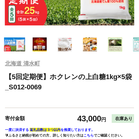
北海道 清水町
【5回定期便】ホクレンの上白糖1kg×5袋
_S012-0069
43,000
寄付金額
在庫あり
円
一度に決済する
返礼品数は３つ以内
を推奨しております。
🔰ふるさと納税が初めての方、詳しく知りたい方は
こちら
でご確認ください。