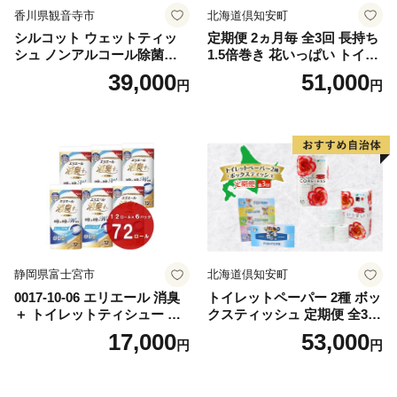
香川県観音寺市
北海道倶知安町
シルコット ウェットティッ
定期便 2ヵ月毎 全3回 長持ち
シュ ノンアルコール除菌詰
1.5倍巻き 花いっぱい トイレ
替（43枚×3P）×24袋 日用品
ットペーパー ダブル 45ｍ 計
39,000
51,000
円
円
おもちゃ 拭き取り 手拭き 外
72ロール 全18種 花柄 プリン
出時 お出かけ時 食事前 緑茶
ト ハーブ 香り付き 日本製 ま
カテキン配合
とめ買い 防災 常備品 ペーパ
ー 消耗品 備蓄 送料無料 北海
道 倶知安町 日用品
静岡県富士宮市
北海道倶知安町
0017-10-06 エリエール 消臭
トイレットペーパー 2種 ボッ
＋ トイレットティシュー し
クスティッシュ 定期便 全3
っかり香るフレッシュクリア
回 日本製 まとめ買い 防災
17,000
53,000
円
円
の香り ダブル 12ロール×6パ
常備品 日用雑貨 消耗品 生活
ック 72ロール 25m トイレ
必需品 大容量 備蓄 リサイク
ットペーパー パルプ100％ 消
ル ティッシュ ペーパー まと