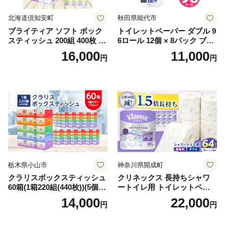
北海道倶知安町
秋田県能代市
ブライティア ソフト ボック
トイレットペーパー ダブル 9
スティッシュ 200組 400枚 60
6ロール 12個 × 8パック ブラ
箱 日本製 まとめ買い ティッ
ンカ 再生紙 100％ 芯あり 日
16,000
11,000
円
円
シュ リサイクル 長持 防災 常
用品 消耗品 無香料 生活用品
備品 日用雑貨 消耗品 生活必
備蓄 秋田県 能代市 送料無料
需品 備蓄 ペーパー 紙 北海道
《能代製紙》
倶知安町 日用品
栃木県小山市
神奈川県開成町
クラリスボックスティッシュ
クリネックス 長持ちシャワ
60箱(1箱220組(440枚))(5個入
ートイレ用 トイレットペー
り×12セット)【1256759】
パー（ダブル）64ロール(8ロ
14,000
22,000
円
円
ール×8パック) 開成町 トイレ
ットペーパーダブル 日用品