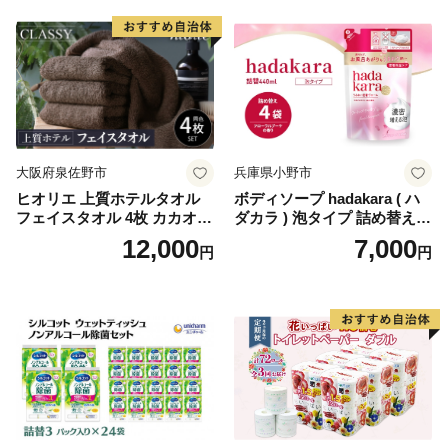
国産 新生活 ダブル SDGs 備
蓄 防災 エコ 消耗品 生活雑貨
生活用品 無香料 トイレット
ペーパー ダブル といれっと
ぺーぱー トイレ クレシア ト
イレットペーパー [BDBH002
-1]
大阪府泉佐野市
兵庫県小野市
ヒオリエ 上質ホテルタオル
ボディソープ hadakara ( ハ
フェイスタオル 4枚 カカオ
ダカラ ) 泡タイプ 詰め替え 4
【タオル 泉州タオル 吸水 普
40ml×4袋 ボディーソープ 泡
12,000
7,000
円
円
段使い 無地 シンプル 日用品
ボディソープ 泡 日用品 消耗
ふわふわ ふかふか 家族 たお
品 バス用品 大容量 いい 匂い
る 一人暮らし】
ボディ 保湿 LION ライオン
泡石鹸 石鹸 兵庫 兵庫県 小野
市