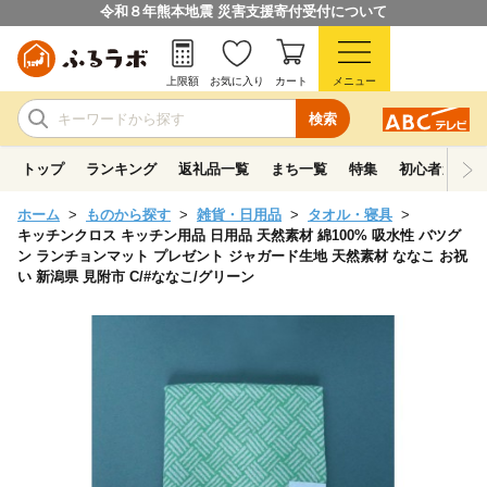
令和８年熊本地震 災害支援寄付受付について
上限額
お気に入り
カート
メニュー
検索
トップ
ランキング
返礼品一覧
まち一覧
特集
初心者ガイド
ホーム
ものから探す
雑貨・日用品
タオル・寝具
キッチンクロス キッチン用品 日用品 天然素材 綿100% 吸水性 バツグ
ン ランチョンマット プレゼント ジャガード生地 天然素材 ななこ お祝
い 新潟県 見附市 C/#ななこ/グリーン