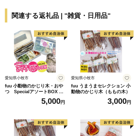
す。
そのまちづくりの推進剤となるのが『ふるさと納税』で
関連する返礼品 | "雑貨・日用品"
す。見附市のまちづくりを、ふるさと納税という形でご
支援いただければ幸いです。
ご支援のお礼の品として、コシヒカリやニット製品、料
亭の味の詰め合わせなどを用意しました。ぜひ直に見附
を感じていただければ幸いです。
================================
愛知県小牧市
愛知県小牧市
【返礼品やお申込みに関するお問合せ先】
fuu 小動物のかじり木・おや
fuu うまうまセレクション 小
見附市ふるさと納税事務局
つ SpecialアソートBOX mi
動物のかじり木（ももの木）
TEL：050-3355-7978
ni（1個）
5,000
3,000
円
円
FAX：050-3488-0889
メール：mitsuke@furusato-bpo.com
営業時間 9：00～18：00（※土日祝日・年末年始期間休
み）
================================