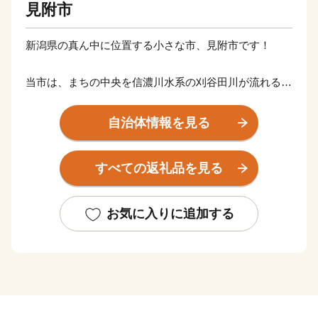
見附市
新潟県の真ん中に位置する小さな市、見附市です！
当市は、まちの中央を信濃川水系の刈谷田川が流れる自
然豊かなまちです。山からの澄んだ空気と雪どけ水によ
って、毎年美味しい新潟米が収穫されています。
自治体情報を見る
産業面では古くから繊維の町として栄え、現在では全国
有数のニットの産地として、世界的な高級ブランド製品
すべての返礼品を見る
や百貨店に並ぶニットなどを生産しています。
また、全国から訪れる商人たちの肥えた舌を満足させる
ために、料亭・割烹の文化が発展しており、山の幸も海
お気に入りに追加する
の幸も容易にそろう見附市ならではの「料亭の味」が職
人たちによって脈々と受継がれています。
豊かな農地、手仕事の技術、料亭伝統の味を、しっかり
と受け継いでいけるよう、まちづくりに取り組んでいま