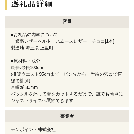
容量
■お礼品の内容について
・姫路レザーベルト スムースレザー チョコ[1本]
製造地:埼玉県 上里町
■原材料・成分
最長:最長100cm
(推奨ウエスト95cmまで、ピン先から一番端の穴まで直
線で計測)
帯幅:約30mm
バックルを外して帯をカットするだけで、誰でも簡単に
ジャストサイズへ調節できます
事業者
テンポイント株式会社