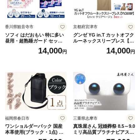
香川県観音寺市
京都府宮津市
ソフィ はだおもい 特に多い
グンゼ YG in.T カットオフク
昼用・超熟睡ガード セット
ルーネックスリーブレス【Y
羽付き ナプキン 生理用品 サ
V2618P】Lサイズ クリアベ
14,000
14,000
円
円
ニタリー ユニ・チャーム
ージュ3枚セット [№5716-04
32]
福岡県春日市
三重県志摩市
ワンショルダーバック 国産
真珠屋さん 冠婚葬祭 8.5～9.0
本革使用(ブラック・1点) 鞄
ミリ高品質プラチナピアス P
バック バッグ カバン レザー
t900 志摩産アコヤ真珠 ブラ