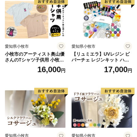
愛知県小牧市
愛知県小牧市
小牧市のアーティスト奥山優
【リュミエラ】UVレジン ビ
さんのTシャツ子供用 小牧市
バーチェ レジンキット ハン
制70周年記念
ドメイド レジンクラフト ア
16,000
17,000
円
円
クセサリーキット 手作り セ
ット レジン LEDライト
愛知県小牧市
愛知県小牧市