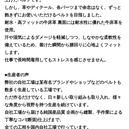
しかし、革やディテール、各パーツまで余念はなく、ずっと
飽きずにお使いいただけるベルトを目指しました。
耐水・高フィットの牛床革 裏面には耐水性に優れた牛床革を
使用。
汗や湿気によるダメージを軽減しつつ、しなやかな柔軟性を
備えているため、着けた瞬間から腰回りに心地よくフィット
します。
仕事で長時間着用してもストレスを感じさせません。
■生産者の声
弊社の自社工場は某有名ブランドやショップなどのベルトも
数多く生産している工場です。
ただ作るだけでなく、日々新しい取り組みも取り入れ、様々
な角度から視野を持つ生産を続けています。
自社工場から届ける純国産品質 企画から縫製、手作業による
丁寧なコバ(断面)仕上げまで、
全ての工程を国内自社工場で行っています。