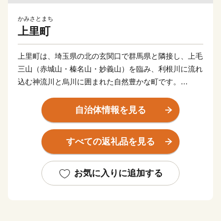
かみさとまち
上里町
上里町は、埼玉県の北の玄関口で群馬県と隣接し、上毛
三山（赤城山・榛名山・妙義山）を臨み、利根川に流れ
込む神流川と烏川に囲まれた自然豊かな町です。
また、JR高崎線神保原駅や、国道17号線・254号線が
自治体情報を見る
あり、交通も非常に便利な場所で、首都圏へのベッドタ
ウンとしても住宅街が形成されてきました。平成27年に
すべての返礼品を見る
は関越自動車道上里スマートインターが開通し、アクセ
スが格段に向上しています。
お気に入りに追加する
返礼品を通じて「上里町の良さ」を感じていただき、
ぜひ一度お越しいただければと思います。