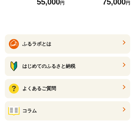
55,000
75,000
円
円
国産 日本製 牛革 黒 革 革製
ックパール 黒真珠
品 手作り 男性 女性 レディー
ス メンズ【ksg1307-bk】【Z
enis】
ふるラボとは
はじめてのふるさと納税
よくあるご質問
コラム