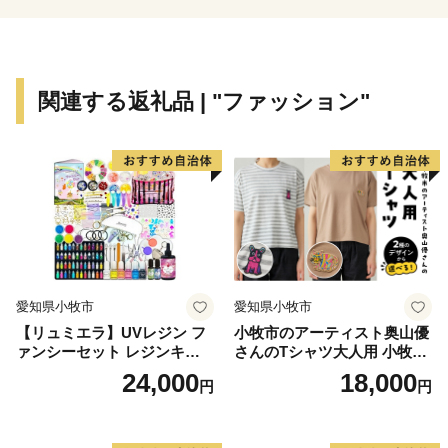
関連する返礼品 | "ファッション"
愛知県小牧市
愛知県小牧市
【リュミエラ】UVレジン フ
小牧市のアーティスト奥山優
ァンシーセット レジンキッ
さんのTシャツ大人用 小牧市
ト ハンドメイド レジンクラ
制70周年記念
24,000
18,000
円
円
フト アクセサリーキット 手
作り セット レジン LEDライ
ト