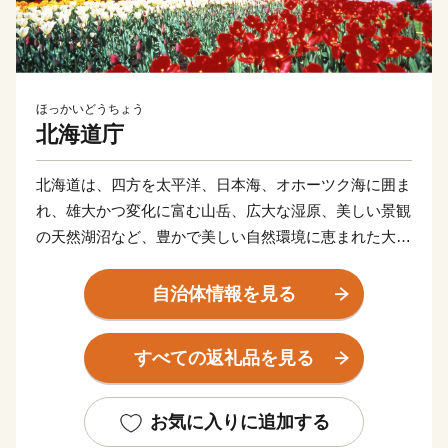
ほっかいどうちょう
北海道庁
北海道は、四方を太平洋、日本海、オホーツク海に囲ま
れ、雄大かつ変化に富む山岳、広大な湿原、美しい景観
の天然湖沼など、豊かで美しい自然環境に恵まれた大地
です。
温帯気候の北限であると同時に、亜寒帯気候の南限に位
自治体情報を見る
置し、年間の平均気温は６～10℃程度、平均降水量は
700～1,700mm程度と、冷涼低湿で梅雨や台風の影響も
すべての返礼品を見る
ほとんどありません。
花が一斉に咲き乱れる春。ラベンダーやライラックの花
が咲くさわやかな夏。川にサケが遡上し、山々が赤や黄
お気に入りに追加する
に染まる紅葉の秋。そして、スキー、スケート、スノー