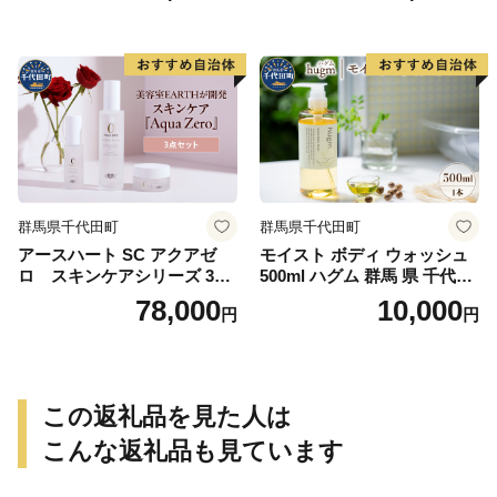
群馬県千代田町
群馬県千代田町
アースハート SC アクアゼ
モイスト ボディ ウォッシュ
ロ スキンケアシリーズ 3点
500ml ハグム 群馬 県 千代田
セット
町 〈アペックス〉
78,000
10,000
円
円
この返礼品を見た人は
こんな返礼品も見ています