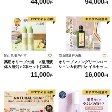
44,000
94,000
円
円
イル 美容 スキンケア 化粧用
油 オリーブ油 お楽しみ
岡山県瀬戸内市
岡山県瀬戸内市
薬用オリーブの湯 ＜薬用液
オリーブマノングリーンロー
体入浴剤＞2本セット(1本500
ション＆化粧用オイルセット
ml） 美容
美容グッズ スキンケア 化粧
11,000
16,000
円
円
水