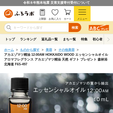
令和８年熊本地震 災害支援寄付受付について
上限額
お気に入り
カート
メニュー
検索
トップ
ランキング
返礼品一覧
まち一覧
特集
初心者ガイド
ホーム
ものから探す
美容
その他美容
アカエゾマツ精油 12:00AM HOKKAIDO WOOD エッセンシャルオイル
アロマフレグランス アカエゾマツ精油 天然 ギフト プレゼント 森林浴
北海道 F6S-497