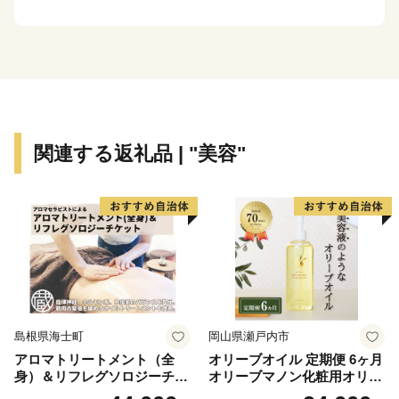
ボードなどのウインタースポーツが楽しめる冬と、四季
の移り変わりがはっきりとし、多彩な表情を見せてくれ
ます。
この四季折々の自然の恵みを背景とした、風光明媚な景
色や体験型・滞在型の観光、海や大地の新鮮で豊富な素
材を生かした安全で美味しい食も北海道の大きな魅力で
関連する返礼品 | "美容"
す。
また、本州と比べると歴史が浅く、伝統的な文化や芸能
が少ないと思われがちな北海道ですが、道内にはアイヌ
の人々によって保存・伝承されてきた古式舞踊や本州か
らの移住者によって伝えられた民俗芸能や祭りなど、特
有の歴史・文化が数多く残っています。
こうした本道ならではの独自性とその魅力を活かしなが
ら、幅広い方々と力を合わせて、「輝きつづける北海
島根県海士町
岡山県瀬戸内市
道」を目指した取組を進めておりますので、ふるさと納
アロマトリートメント（全
オリーブオイル 定期便 6ヶ月
税を通じて北海道を応援していただけますようお願いい
身）＆リフレグソロジーチケ
オリーブマノン化粧用オリー
たします。
ット
ブオイル 200ml オリーブ オ