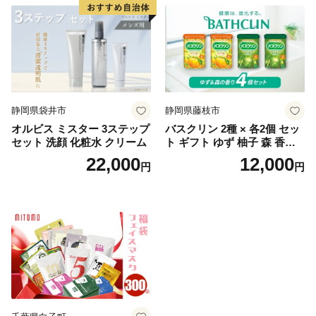
静岡県袋井市
静岡県藤枝市
オルビス ミスター 3ステップ
バスクリン 2種 × 各2個 セッ
セット 洗顔 化粧水 クリーム
ト ギフト ゆず 柚子 森 香り
日用品 お風呂 バス用品 温活
22,000
12,000
円
円
アロマ 香り まとめ買い静岡
県 藤枝市 医薬部外品