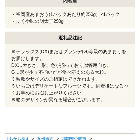
内容量
・福岡産あまおう(1パックあたり約250g）×1パック
・ふくや味の明太子290g
返礼品注記
※デラックス(DX)またはグランデ(G)等級のあまおうを
お届けします。
DX…大きさ、形、色が揃っており贈答用向き。
G…形が少々不揃いだが食べ応えのある大粒。
※粒数やサイズのご指定はできかねます。
※いちごはデリケートなフルーツです。到着後はなるべ
くお早めにお召し上がりください。
※箱のデザインが異なる場合がございます。
まちから探す
九州地方
福岡県中間市