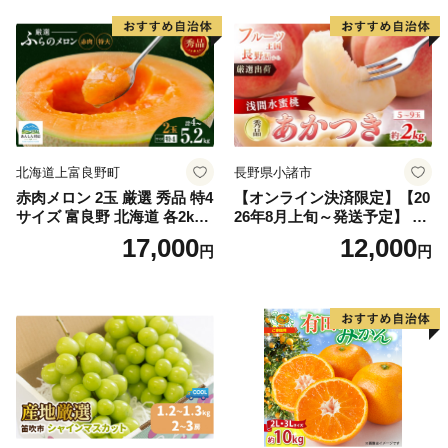
果物 ギフト
市
北海道上富良野町
長野県小諸市
赤肉メロン 2玉 厳選 秀品 特4
【オンライン決済限定】【20
サイズ 富良野 北海道 各2kg
26年8月上旬～発送予定】 先
～2.6kg 2玉 セット ファーム
行予約 「浅間水蜜桃プレミ
17,000
12,000
円
円
富良野 メロン めろん 果物 く
アム」 もも あかつき 秀品 約
だもの フルーツ デザート 旬
2kg 5～9玉 贈答品 ふるさと
の果物 旬のフルーツ
納税 果物 桃 フルーツ モモ
果肉 長野県産 小諸市