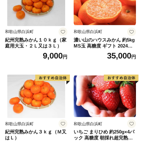
和歌山県白浜町
和歌山県白浜町
紀州完熟みかん１０ｋｇ（家
濃い山のハウスみかん 約5kg
庭用大玉・２Ｌ又は３Ｌ）
MS玉 高糖度 ギフト 2024年7
月以降発送分
9,000
35,000
円
円
和歌山県白浜町
和歌山県白浜町
紀州完熟みかん３ｋｇ（Ｍ又
いちご まりひめ 約250g×4パ
はＬ）
ック 高糖度 朝採れ超完熟ま