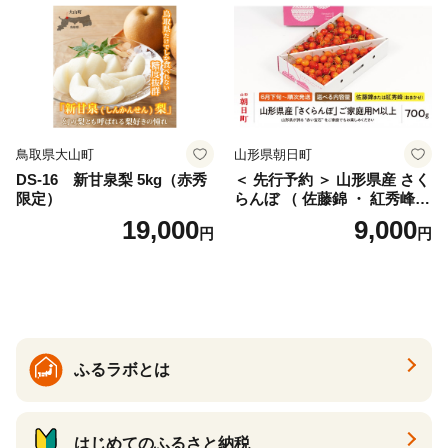
産 農家直送 期間限定 特産品
サイズミックス くらもとフ
ァーム 愛南町 愛媛県
鳥取県大山町
山形県朝日町
DS-16 新甘泉梨 5kg（赤秀
＜ 先行予約 ＞ 山形県産 さく
限定）
らんぼ （ 佐藤錦 ・ 紅秀峰
） ご家庭用 M以上 700g 【20
19,000
9,000
円
円
26年6月下旬から7月上旬発
送】 山形県 果物 フルーツ 初
夏 夏 送料無料
ふるラボとは
はじめてのふるさと納税