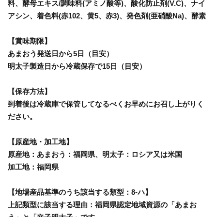
料、酵母エキス/調味料(アミノ酸等)、酸化防止剤(V.C)、ナイ
アシン、着色料(赤102、黄5、赤3)、発色剤(亜硝酸Na)、酵素
【賞味期限】
あまおう発送日から5日（目安）
明太子製造日から冷蔵保存で15日（目安）
【保存方法】
到着後は冷蔵庫で保管してなるべくお早めにお召し上がりく
ださい。
【原産地・加工地】
原産地：あまおう：福岡県、明太子：ロシア又は米国
加工地：福岡県
【地場産品基準のうち該当する類型：8-ハ】
上記類型に該当する理由：福岡県認定地域資源の「あまお