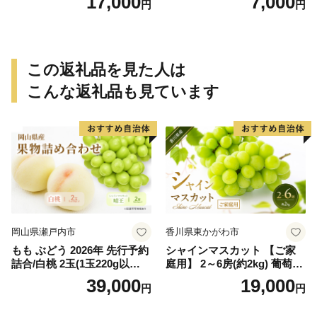
17,000
7,000
円
円
でに順次発送致します。 / 訳
ありみかん 有田みかん みか
ん ミカン 蜜柑 柑橘 温州みか
ん 和歌山 ご家庭用
この返礼品を見た人は
こんな返礼品も見ています
岡山県瀬戸内市
香川県東かがわ市
もも ぶどう 2026年 先行予約
シャインマスカット 【ご家
詰合/白桃 2玉(1玉220g以
庭用】 2～6房(約2kg) 葡萄 ぶ
上)・シャインマスカット 晴
どう ブドウ フルーツ 果物 く
39,000
19,000
円
円
王 2房(1房480g以上) 化粧箱
だもの 果実 旬の果物 旬のフ
入り 岡山県産 国産 フルーツ
ルーツ 香川 香川県 東かがわ