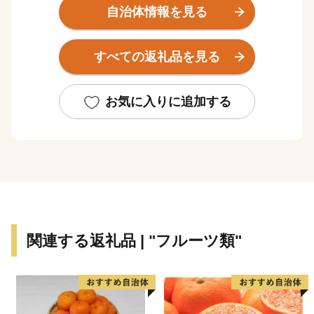
昭和30年代以降、隣接する北九州市のベッドタウンとし
自治体情報を見る
て開発がすすみ、今では、市内の人口の9割が生活する
住宅地の「川東」と往時の面影を残す田園風景がのどか
すべての返礼品を見る
な「川西」の今昔の風景が共存しています。
平成30年に市制施行60周年を迎え、中間市は遠賀川と
ともに新たな歩みを始めました。世界遺産「遠賀川水源
お気に入りに追加する
地ポンプ室」をはじめ、九州最大の中州である自然豊か
な「中島」、市内外から人が集うイベントや季節を彩る
河川敷の風景など、遠賀川を活用したまちづくりを進め
ています。
わたしたち中間市は、16平方キロメートルの小さなまち
です。小さなまちだからできることを、みんなで取り組
んでいきたいと思っています。中間市が「今」頑張って
関連する返礼品 | "フルーツ類"
いることを、ぜひご覧ください。