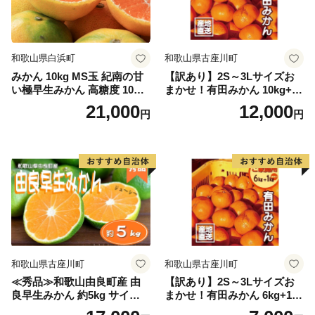
和歌山県白浜町
和歌山県古座川町
みかん 10kg MS玉 紀南の甘
【訳あり】2S～3Lサイズお
い極早生みかん 高糖度 10月
まかせ！有田みかん 10kg+2k
以降発送 マルチ被覆栽培
g保証分 11月から12月下旬ま
21,000
12,000
円
円
でに順次発送致します。 / 訳
ありみかん 有田みかん みか
ん ミカン 蜜柑 柑橘 温州みか
ん 和歌山 ご家庭用
和歌山県古座川町
和歌山県古座川町
≪秀品≫和歌山由良町産 由
【訳あり】2S～3Lサイズお
良早生みかん 約5kg サイズお
まかせ！有田みかん 6kg+1kg
まかせ【sml106C】
保証分 11月から12月下旬ま