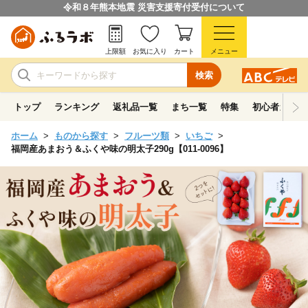
令和８年熊本地震 災害支援寄付受付について
上限額
お気に入り
カート
メニュー
検索
トップ
ランキング
返礼品一覧
まち一覧
特集
初心者ガイド
ホーム
ものから探す
フルーツ類
いちご
福岡産あまおう＆ふくや味の明太子290g【011-0096】