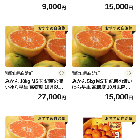
りひめ 1月以降発送分
9,000
15,000
円
円
和歌山県白浜町
和歌山県白浜町
みかん 10kg MS玉 紀南の濃
みかん 5kg MS玉 紀南の濃い
いゆら早生 高糖度 10月以降
ゆら早生 高糖度 10月以降発
発送 マルチ被覆栽培
送 マルチ被覆栽培
27,000
15,000
円
円