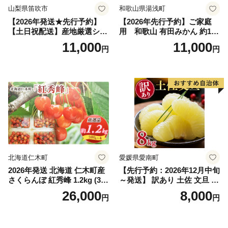
山梨県笛吹市
和歌山県湯浅町
【2026年発送★先行予約】
【2026年先行予約】ご家庭
【土日祝配送】産地厳選シャ
用 和歌山 有田みかん 約10k
インマスカット1.2kg～1.3kg
g (2L、3Lサイズ)【湯浅町】
11,000
11,000
円
円
（2房～3房）※沖縄・離島配
_ZJ6079
送不可※ 106-003-sku02-26y
｜シャインマスカット 発送
笛吹市 山梨県 フルーツ 果物
ぶどう 葡萄 大粒 シャインマ
スカット おすすめ シャイン
マスカット 贈答 ギフト 産地
笛吹市 シャインマスカット
笛吹 葡萄 国産 ぶどう 人気
国産 1.2kg 先行｜
北海道仁木町
愛媛県愛南町
2026年発送 北海道 仁木町産
【先行予約：2026年12月中旬
さくらんぼ 紅秀峰 1.2kg (300
～発送】 訳あり 土佐 文旦 8k
g×4パック) Lサイズ以上 旬
g (Mサイズ以上サイズミック
26,000
8,000
円
円
桜桃 産地直送 サクランボ チ
ス) 8000円 わけあり ぶんた
ェリー フルーツ 果物 果物類
ん みかん mikan 蜜柑 ミカン
仁木町 仁木 [松山商店]
土佐文旦 家庭用 産地直送 国