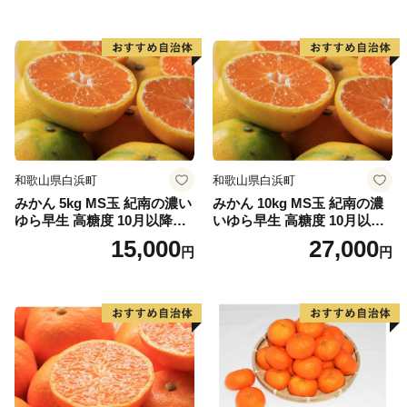
和歌山県白浜町
和歌山県白浜町
みかん 5kg MS玉 紀南の濃い
みかん 10kg MS玉 紀南の濃
ゆら早生 高糖度 10月以降発
いゆら早生 高糖度 10月以降
送 マルチ被覆栽培
発送 マルチ被覆栽培
15,000
27,000
円
円