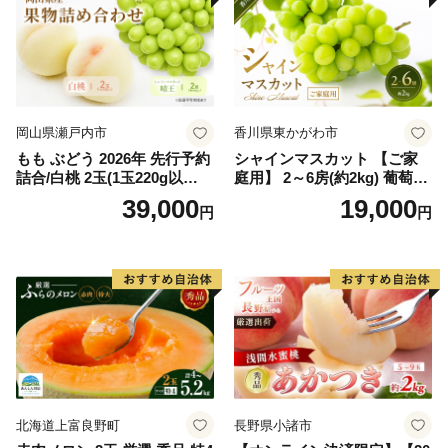
岡山県瀬戸内市
香川県東かがわ市
もも ぶどう 2026年 先行予約
シャインマスカット 【ご家
詰合/白桃 2玉(1玉220g以
庭用】 2～6房(約2kg) 葡萄 ぶ
上)・シャインマスカット 晴
どう ブドウ フルーツ 果物 く
39,000
19,000
円
円
王 2房(1房480g以上) 化粧箱
だもの 果実 旬の果物 旬のフ
入り 岡山県産 国産 フルーツ
ルーツ 香川 香川県 東かがわ
果物 ギフト
市
北海道上富良野町
長野県小諸市