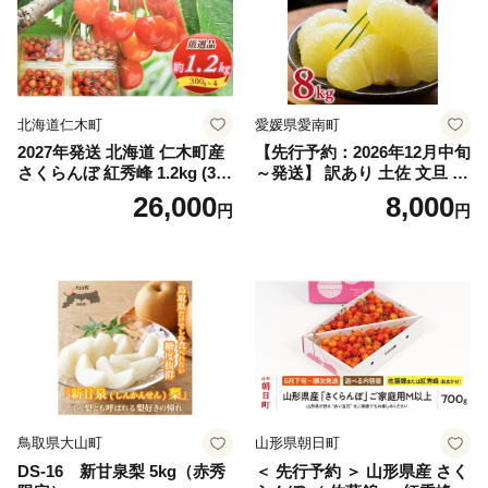
マスカット 贈答 ギフト 産地
笛吹市 シャインマスカット
笛吹 葡萄 国産 ぶどう 人気
国産 1.2kg 先行｜
北海道仁木町
愛媛県愛南町
2027年発送 北海道 仁木町産
【先行予約：2026年12月中旬
さくらんぼ 紅秀峰 1.2kg (300
～発送】 訳あり 土佐 文旦 8k
g×4パック) Lサイズ以上 旬
g (Mサイズ以上サイズミック
26,000
8,000
円
円
桜桃 産地直送 サクランボ チ
ス) 8000円 わけあり ぶんた
ェリー フルーツ 果物 果物類
ん みかん mikan 蜜柑 ミカン
仁木町 仁木 [松山商店]
土佐文旦 家庭用 産地直送 国
産 農家直送 期間限定 特産品
サイズミックス くらもとフ
ァーム 愛南町 愛媛県
鳥取県大山町
山形県朝日町
DS-16 新甘泉梨 5kg（赤秀
＜ 先行予約 ＞ 山形県産 さく