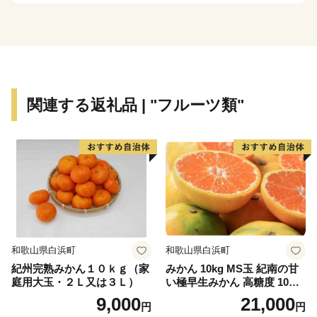
関連する返礼品 | "フルーツ類"
和歌山県白浜町
和歌山県白浜町
紀州完熟みかん１０ｋｇ（家
みかん 10kg MS玉 紀南の甘
庭用大玉・２Ｌ又は３Ｌ）
い極早生みかん 高糖度 10月
以降発送 マルチ被覆栽培
9,000
21,000
円
円