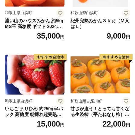
和歌山県白浜町
和歌山県白浜町
濃い山のハウスみかん 約5kg
紀州完熟みかん３ｋｇ（Ｍ又
MS玉 高糖度 ギフト 2024年7
はＬ）
月以降発送分
35,000
9,000
円
円
和歌山県白浜町
和歌山県古座川町
いちご まりひめ 約250g×4パ
甘さが違う！とっても甘くな
ック 高糖度 朝採れ超完熟ま
る生渋柿（平たねなし柿）吊
りひめ 1月以降発送分
るし柿用 T字枝or吊るしクリ
15,000
22,000
円
円
ップ付約4.5～5kg 約24～30
個＜2026年10月中旬～順次発