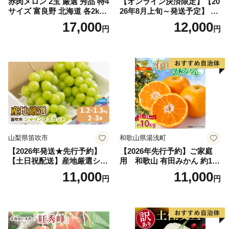
赤肉メロン 2玉 厳選 秀品 特4
【オンライン決済限定】【20
サイズ 富良野 北海道 各2kg
26年8月上旬～発送予定】 先
～2.6kg 2玉 セット ファーム
行予約 「浅間水蜜桃プレミ
17,000
12,000
円
円
富良野 メロン めろん 果物 く
アム」 もも あかつき 秀品 約
だもの フルーツ デザート 旬
2kg 5～9玉 贈答品 ふるさと
の果物 旬のフルーツ
納税 果物 桃 フルーツ モモ
果肉 長野県産 小諸市
山梨県笛吹市
和歌山県湯浅町
【2026年発送★先行予約】
【2026年先行予約】ご家庭
【土日祝配送】産地厳選シャ
用 和歌山 有田みかん 約10k
インマスカット1.2kg～1.3kg
g (2L、3Lサイズ)【湯浅町】
11,000
11,000
円
円
（2房～3房）※沖縄・離島配
_ZJ6079
送不可※ 106-003-sku02-26y
｜シャインマスカット 発送
笛吹市 山梨県 フルーツ 果物
ぶどう 葡萄 大粒 シャインマ
スカット おすすめ シャイン