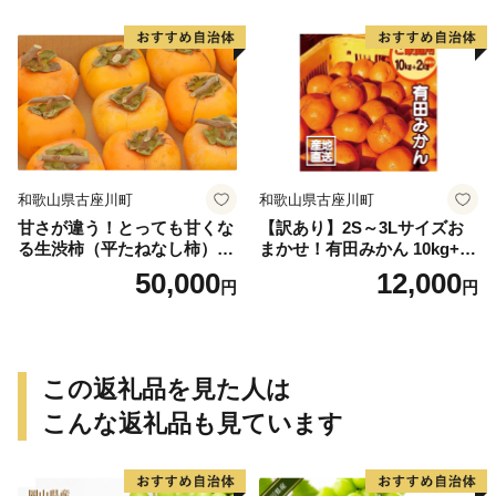
送＞-Ted【art016B】
和歌山県古座川町
和歌山県古座川町
甘さが違う！とっても甘くな
【訳あり】2S～3Lサイズお
る生渋柿（平たねなし柿）吊
まかせ！有田みかん 10kg+2k
るし柿用 T字枝or吊るしクリ
g保証分 11月から12月下旬ま
50,000
12,000
円
円
ップ付約14.5～15kg 約60～
でに順次発送致します。 / 訳
90個＜2026年10月中旬～11
ありみかん 有田みかん みか
月上旬ごろ順次発送＞Ted【a
ん ミカン 蜜柑 柑橘 温州みか
rt015B】
ん 和歌山 ご家庭用
この返礼品を見た人は
こんな返礼品も見ています