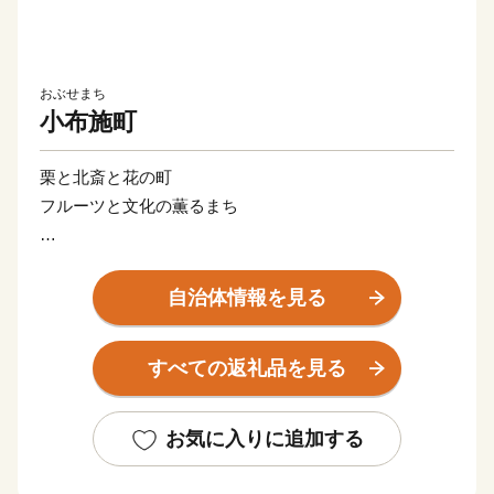
おぶせまち
小布施町
栗と北斎と花の町
フルーツと文化の薫るまち
江戸後期には千曲川の船運や街道の要所として栄え、
人、もの、情報の交流によって独特の文化を形成。葛飾
自治体情報を見る
北斎、小林一茶など多くの文人墨客をも惹きつけまし
た。豊かな自然と風土が特産の栗菓子と宝石のような果
すべての返礼品を見る
物を生み出します。
お気に入りに追加する