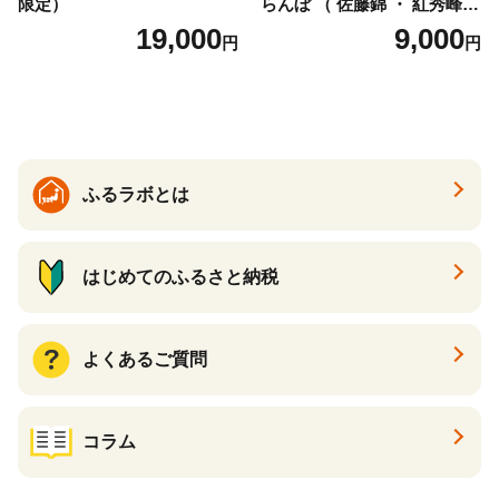
限定）
らんぼ （ 佐藤錦 ・ 紅秀峰
） ご家庭用 M以上 700g 【20
19,000
9,000
円
円
26年6月下旬から7月上旬発
送】 山形県 果物 フルーツ 初
夏 夏 送料無料
ふるラボとは
はじめてのふるさと納税
よくあるご質問
コラム