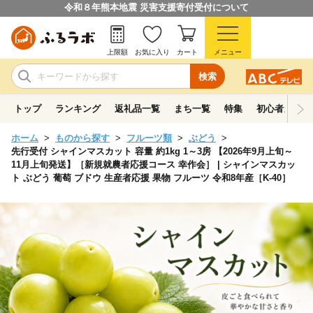
令和８年熊本地震 災害支援寄付受付について
上限額
お気に入り
カート
メニュー
検索
トップ
ランキング
返礼品一覧
まち一覧
特集
初心者ガイド
ホーム
ものから探す
フルーツ類
ぶどう
先行受付 シャインマスカット 容量 約1kg 1～3房 【2026年9月上旬～
11月上旬発送】［新規就農者応援コース 幸作会］ | シャインマスカッ
ト ぶどう 葡萄 ブドウ 生産者応援 果物 フルーツ 令和8年産［K-40］