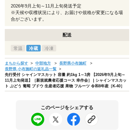
2026年9月上旬～11月上旬発送予定
※天候や収穫状況により、お届けや規格が変更になる場
合がございます。
配送
常温
冷蔵
冷凍
まちから探す
中部地方
長野県小布施町
長野県 小布施町の返礼品一覧
先行受付 シャインマスカット 容量 約1kg 1～3房 【2026年9月上旬～
11月上旬発送】［新規就農者応援コース 幸作会］ | シャインマスカッ
ト ぶどう 葡萄 ブドウ 生産者応援 果物 フルーツ 令和8年産［K-40］
このページをシェアする