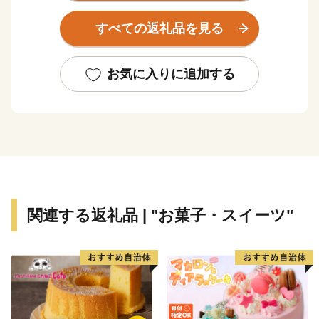
は若狭湾国定公園を代表する景勝地で、平成17年にラム
すべての返礼品を見る
サール条約登録湿地に認定されました。
名物は「鯖のへしこ(ヌカ漬け）」で、お惣菜にも酒
お気に入りに追加する
の肴にもなるため全国にファンがいます。平成17年に
「へしこの町」を宣言し商標登録。現在、さまざまな団
体や企業が独自の味を追求しています。美しい自然とお
いしい自然、そしてハートフルな人々に会いに、ぜひ一
度お越しください。
美浜町ふるさと納税に関するお問合せは下記までお願い
関連する返礼品 | "お菓子・スイーツ"
します。
================================
福井県美浜町町ふるさと納税サポートセンター
受付時間 9：30～17:30 (土日祝日・12/29～1/3休み)
TEL 050-5527-0887
メール furusato@town-mihama-fukui.com