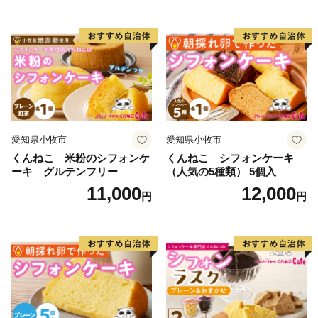
送料無料 誕生日 クリスマス
小牧市 送料無料 誕生日 クリ
お祝い ばら 花 フラワー デコ
スマス お祝い キャラクター
レーション ホールケーキ 日
デコレーションケーキ ホー
時指定可
ルケーキ 人形 かわいい こど
も
愛知県小牧市
愛知県小牧市
くんねこ 米粉のシフォンケ
くんねこ シフォンケーキ
ーキ グルテンフリー
（人気の5種類） 5個入
11,000
12,000
円
円