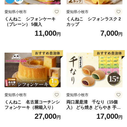
愛知県小牧市
愛知県小牧市
くんねこ シフォンケーキ
くんねこ シフォンラスク 2
（プレーン） 5個入
カップ
11,000
7,000
円
円
愛知県小牧市
愛知県小牧市
くんねこ 名古屋コーチンシ
両口屋是清 千なり（15個
フォンケーキ（桐箱入り）
入） どら焼き どらやき 手土
産 お土産 土産 丹波大納言小
27,000
17,000
円
円
豆 抹茶 林檎 りんご 慶事 お
祝い 法事 法要 詰め合わせ お