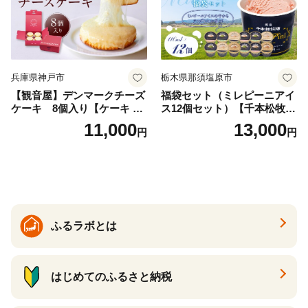
兵庫県神戸市
栃木県那須塩原市
【観音屋】デンマークチーズ
福袋セット（ミレピーニアイ
ケーキ 8個入り【ケーキ チ
ス12個セット）【千本松牧
ーズケーキ 人気スイーツ お
場】 ns025-014-12 【デザー
11,000
13,000
円
円
すすめスイーツ 神戸スイー
ト 詰め合わせ ギフト】
ツ 新感覚チーズケーキ おす
すめケーキ 兵庫県 神戸市 D0
910-17】
ふるラボとは
はじめてのふるさと納税