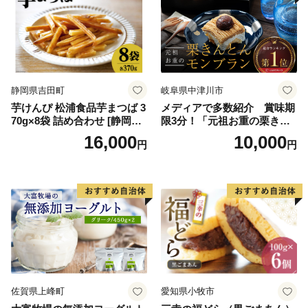
ト ストロベリー ピスタチオ
せ ふるさと納税 ）
バニラ＆クッキー ウベ 沖縄
紅イモ 塩ちんすこう 沖縄シ
ークヮーサー 沖縄黒糖 琉球
ロイヤルミルクティ 沖縄パ
イン
静岡県吉田町
岐阜県中津川市
芋けんぴ 松浦食品芋まつば 3
メディアで多数紹介 賞味期
70g×8袋 詰め合わせ [静岡伊
限3分！「元祖お重の栗きん
勢丹(松浦食品) 静岡県 吉田町
とんモンブラン」 【未来の
16,000
10,000
円
円
22424274] 芋ケンピ セット
ご褒美】スイーツ 栗 モンブ
小袋 個包装 小分け
ラン くりきんとん デザート
ご褒美 お取り寄せ くり お菓
子 菓子 F4N-2298
佐賀県上峰町
愛知県小牧市