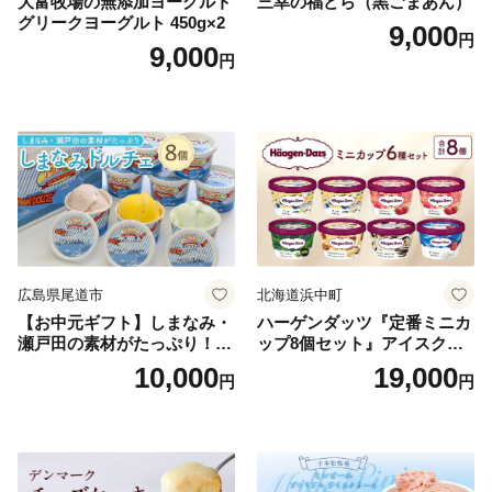
大富牧場の無添加ヨーグルト
三幸の福どら（黒ごまあん）
グリークヨーグルト 450g×2
9,000
円
9,000
円
広島県尾道市
北海道浜中町
【お中元ギフト】しまなみ・
ハーゲンダッツ『定番ミニカ
瀬戸田の素材がたっぷり！ジ
ップ8個セット』アイスクリ
ェラート8個
ーム アイス スイーツ デザー
10,000
19,000
円
円
ト_H0016-104