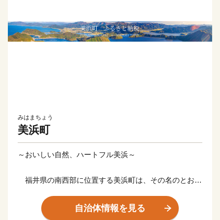
みはまちょう
美浜町
～おいしい自然、ハートフル美浜～
福井県の南西部に位置する美浜町は、その名のとおり
美しい海岸を有する町です。特に「水晶浜」は、日本海
の澄んだ水と、きめ細やかな白い砂浜が広がり、「日本
自治体情報を見る
の水浴場88選」に選ばれています。また、「三方五湖」