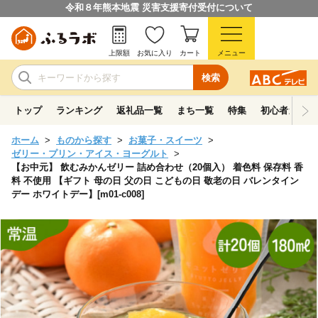
令和８年熊本地震 災害支援寄付受付について
上限額
お気に入り
カート
メニュー
検索
トップ
ランキング
返礼品一覧
まち一覧
特集
初心者ガイド
ホーム
ものから探す
お菓子・スイーツ
ゼリー・プリン・アイス・ヨーグルト
【お中元】 飲むみかんゼリー 詰め合わせ（20個入） 着色料 保存料 香
料 不使用 【ギフト 母の日 父の日 こどもの日 敬老の日 バレンタイン
デー ホワイトデー】[m01-c008]