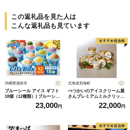
取り寄せ 瓢箪 豊臣秀吉 焼印
個包装 贈り物 老舗 お茶菓子
この返礼品を見た人は
こんな返礼品も見ています
沖縄県浦添市
北海道別海町
ブルーシール アイス ギフト
べつかいのアイスクリーム屋
18個（12種類）| ブルーシー
さんプレミアムミルクリッチ
ルアイス ブルーシールアイ
12個（AP-01）（ 北海道アイ
23,000
22,000
円
円
スクリーム 着日指定可能 送
ス 北海道産アイス アイス ア
料無料 ジェラート 沖縄県 バ
イススイーツ アイスクリー
ースデー 贈り物 プレゼント
ム 北海道産アイスクリーム
誕生日 カップ 詰め合わせ バ
道産アイス 道産アイスクリ
ラエティ | バニラ チョコレー
ーム ギフト 詰合せ 詰め合わ