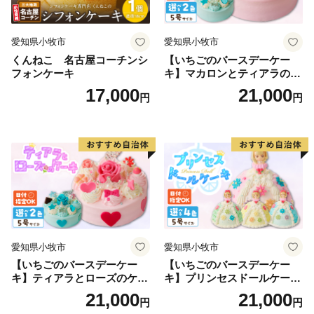
================================
愛知県小牧市
愛知県小牧市
くんねこ 名古屋コーチンシ
【いちごのバースデーケー
フォンケーキ
キ】マカロンとティアラのケ
ーキ スイーツ 日時指定可 デ
17,000
21,000
円
円
ザート 洋菓子 お取り寄せ 愛
知県 小牧市 送料無料 誕生日
クリスマス お祝い マカロン
デコレーションケーキ ホー
ルケーキ
愛知県小牧市
愛知県小牧市
【いちごのバースデーケー
【いちごのバースデーケー
キ】ティアラとローズのケー
キ】プリンセスドールケーキ
キ スイーツ デザート 洋菓
日時指定可 スイーツ デザー
21,000
21,000
円
円
子 お取り寄せ 愛知県 小牧市
ト 洋菓子 お取り寄せ 愛知県