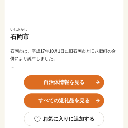
いしおかし
石岡市
石岡市は、平成17年10月1日に旧石岡市と旧八郷町の合
併により誕生しました。
石岡地区では昭和レトロな街並みや、関東三大祭りとし
て知られている
自治体情報を見る
常陸國總社宮例大祭（石岡のおまつり）があり、たくさ
んの観光客が訪れています。
すべての返礼品を見る
八郷地区は「にほんの里100選」に選ばれた美しい里山
の風景があり、
お気に入りに追加する
果物狩りが盛んとなっております。