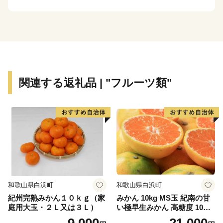
果物に関しましては、特に梨やぶどう、柿、いちごが盛
んです。
これらの果物は四季を通して果物狩りを楽しむことがで
きる、
魅力のある地区となっております。
関連する返礼品 | "フルーツ類"
和歌山県白浜町
和歌山県白浜町
紀州完熟みかん１０ｋｇ（家
みかん 10kg MS玉 紀南の甘
庭用大玉・２Ｌ又は３Ｌ）
い極早生みかん 高糖度 10月
以降発送 マルチ被覆栽培
9,000
21,000