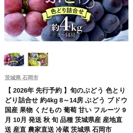
茨城県 石岡市
【 2026年 先行予約 】旬のぶどう 色とり
どり詰合せ 約4kg 8～14房 ぶどう ブドウ
国産 果物 くだもの 葡萄 甘い フルーツ 9
月 10月 発送 秋 旬 品種 茨城県産 産地直
送 産直 農家直送 冷蔵 茨城県 石岡市