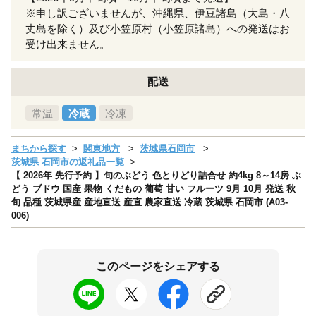
※申し訳ございませんが、沖縄県、伊豆諸島（大島・八
丈島を除く）及び小笠原村（小笠原諸島）への発送はお
受け出来ません。
配送
常温
冷蔵
冷凍
まちから探す
関東地方
茨城県石岡市
茨城県 石岡市の返礼品一覧
【 2026年 先行予約 】旬のぶどう 色とりどり詰合せ 約4kg 8～14房 ぶ
どう ブドウ 国産 果物 くだもの 葡萄 甘い フルーツ 9月 10月 発送 秋
旬 品種 茨城県産 産地直送 産直 農家直送 冷蔵 茨城県 石岡市 (A03-
006)
このページをシェアする