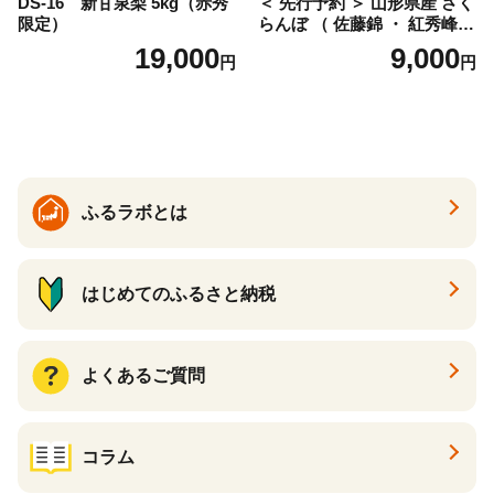
DS-16 新甘泉梨 5kg（赤秀
＜ 先行予約 ＞ 山形県産 さく
限定）
らんぼ （ 佐藤錦 ・ 紅秀峰
） ご家庭用 M以上 700g 【20
19,000
9,000
円
円
26年6月下旬から7月上旬発
送】 山形県 果物 フルーツ 初
夏 夏 送料無料
ふるラボとは
はじめてのふるさと納税
よくあるご質問
コラム