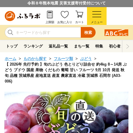
令和８年熊本地震 災害支援寄付受付について
上限額
お気に入り
カート
メニュー
検索
トップ
ランキング
返礼品一覧
まち一覧
特集
初心者ガイド
ホーム
ものから探す
フルーツ類
ぶどう
【 2026年 先行予約 】旬のぶどう 色とりどり詰合せ 約4kg 8～14房 ぶ
どう ブドウ 国産 果物 くだもの 葡萄 甘い フルーツ 9月 10月 発送 秋
旬 品種 茨城県産 産地直送 産直 農家直送 冷蔵 茨城県 石岡市 (A03-
006)