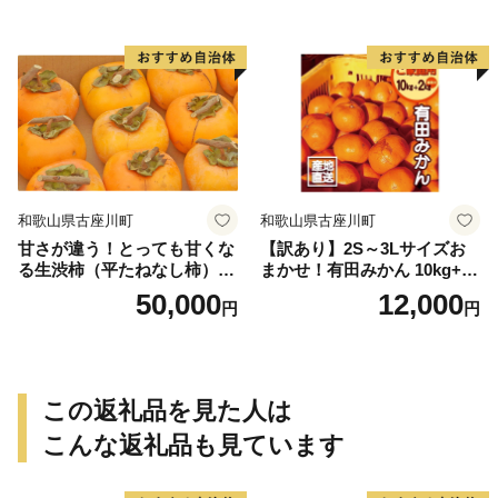
個＜2026年10月中旬～順次発
送＞-Ted【art016B】
和歌山県古座川町
和歌山県古座川町
甘さが違う！とっても甘くな
【訳あり】2S～3Lサイズお
る生渋柿（平たねなし柿）吊
まかせ！有田みかん 10kg+2k
るし柿用 T字枝or吊るしクリ
g保証分 11月から12月下旬ま
50,000
12,000
円
円
ップ付約14.5～15kg 約60～
でに順次発送致します。 / 訳
90個＜2026年10月中旬～11
ありみかん 有田みかん みか
月上旬ごろ順次発送＞Ted【a
ん ミカン 蜜柑 柑橘 温州みか
rt015B】
ん 和歌山 ご家庭用
この返礼品を見た人は
こんな返礼品も見ています