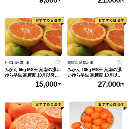
円
円
和歌山県白浜町
和歌山県白浜町
みかん 5kg MS玉 紀南の濃い
みかん 10kg MS玉 紀南の濃
ゆら早生 高糖度 10月以降発
いゆら早生 高糖度 10月以降
送 マルチ被覆栽培
発送 マルチ被覆栽培
15,000
27,000
円
円