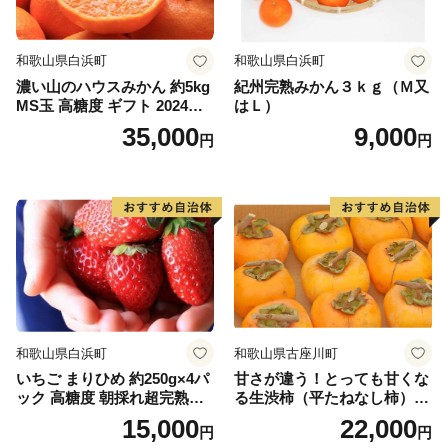
和歌山県白浜町
和歌山県白浜町
濃い山のハウスみかん 約5kg
紀州完熟みかん３ｋｇ（Ｍ又
MS玉 高糖度 ギフト 2024年7
はＬ）
月以降発送分
35,000
9,000
円
円
和歌山県白浜町
和歌山県古座川町
いちご まりひめ 約250g×4パ
甘さが違う！とっても甘くな
ック 高糖度 朝採れ超完熟ま
る生渋柿（平たねなし柿）吊
りひめ 1月以降発送分
るし柿用 T字枝or吊るしクリ
15,000
22,000
円
円
ップ付約4.5～5kg 約24～30