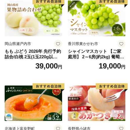
岡山県瀬戸内市
香川県東かがわ市
もも ぶどう 2026年 先行予約
シャインマスカット 【ご家
詰合/白桃 2玉(1玉220g以
庭用】 2～6房(約2kg) 葡萄 ぶ
上)・シャインマスカット 晴
どう ブドウ フルーツ 果物 く
39,000
19,000
円
円
王 2房(1房480g以上) 化粧箱
だもの 果実 旬の果物 旬のフ
入り 岡山県産 国産 フルーツ
ルーツ 香川 香川県 東かがわ
果物 ギフト
市
北海道上富良野町
長野県小諸市