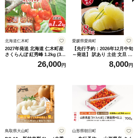
スカット おすすめ シャイン
マスカット 贈答 ギフト 産地
笛吹市 シャインマスカット
笛吹 葡萄 国産 ぶどう 人気
国産 1.2kg 先行｜
北海道仁木町
愛媛県愛南町
2027年発送 北海道 仁木町産
【先行予約：2026年12月中旬
さくらんぼ 紅秀峰 1.2kg (300
～発送】 訳あり 土佐 文旦 8k
g×4パック) Lサイズ以上 旬
g (Mサイズ以上サイズミック
26,000
8,000
円
円
桜桃 産地直送 サクランボ チ
ス) 8000円 わけあり ぶんた
ェリー フルーツ 果物 果物類
ん みかん mikan 蜜柑 ミカン
仁木町 仁木 [松山商店]
土佐文旦 家庭用 産地直送 国
産 農家直送 期間限定 特産品
サイズミックス くらもとフ
ァーム 愛南町 愛媛県
鳥取県大山町
山形県朝日町