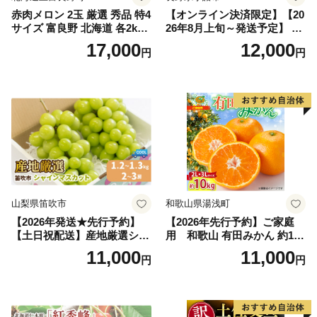
赤肉メロン 2玉 厳選 秀品 特4
【オンライン決済限定】【20
サイズ 富良野 北海道 各2kg
26年8月上旬～発送予定】 先
～2.6kg 2玉 セット ファーム
行予約 「浅間水蜜桃プレミ
17,000
12,000
円
円
富良野 メロン めろん 果物 く
アム」 もも あかつき 秀品 約
だもの フルーツ デザート 旬
2kg 5～9玉 贈答品 ふるさと
の果物 旬のフルーツ
納税 果物 桃 フルーツ モモ
果肉 長野県産 小諸市
山梨県笛吹市
和歌山県湯浅町
【2026年発送★先行予約】
【2026年先行予約】ご家庭
【土日祝配送】産地厳選シャ
用 和歌山 有田みかん 約10k
インマスカット1.2kg～1.3kg
g (2L、3Lサイズ)【湯浅町】
11,000
11,000
円
円
（2房～3房）※沖縄・離島配
_ZJ6079
送不可※ 106-003-sku02-26y
｜シャインマスカット 発送
笛吹市 山梨県 フルーツ 果物
ぶどう 葡萄 大粒 シャインマ