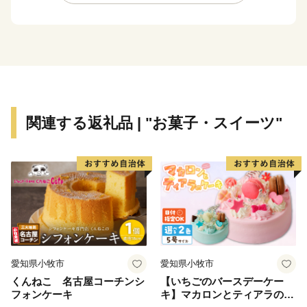
あり、訪れる方々の心を深く癒やす場所として恵みをも
たらしています。
農林業では、この豊かな自然環境を最大限にいかし、三
朝の地の清らかな水と土壌が育む「三朝米」や希少な
「神倉大豆」などが作られています。
自然の恵みそのままの美味しさが詰まった、本町ならで
はの農産物に大きな注目が集まっています。
関連する返礼品 | "お菓子・スイーツ"
愛知県小牧市
愛知県小牧市
くんねこ 名古屋コーチンシ
【いちごのバースデーケー
フォンケーキ
キ】マカロンとティアラのケ