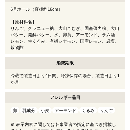
6号ホール（直径約18cm）
【原材料名】
りんご、グラニュー糖、大山こむぎ、国産薄力粉、大山
バター、発酵バター、水、卵黄、アーモンド、ラム酒、
レモン、生くるみ、有機シナモン、国産レモン、岩塩、
穀物酢
消費期限
冷蔵で製造日より4日間、冷凍保存の場合、製造日より1
か月
アレルギー
品目
卵
乳成分
小麦
アーモンド
くるみ
りんご
※ 表示内容に関しては各事業者の指定に基づき掲載し