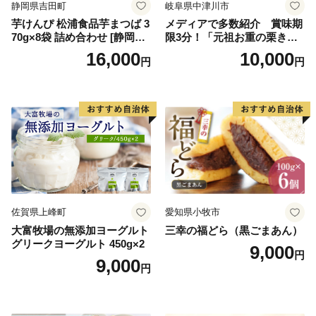
静岡県吉田町
岐阜県中津川市
芋けんぴ 松浦食品芋まつば 3
メディアで多数紹介 賞味期
70g×8袋 詰め合わせ [静岡伊
限3分！「元祖お重の栗きん
勢丹(松浦食品) 静岡県 吉田町
とんモンブラン」 【未来の
16,000
10,000
円
円
22424274] 芋ケンピ セット
ご褒美】スイーツ 栗 モンブ
小袋 個包装 小分け
ラン くりきんとん デザート
ご褒美 お取り寄せ くり お菓
子 菓子 F4N-2298
佐賀県上峰町
愛知県小牧市
大富牧場の無添加ヨーグルト
三幸の福どら（黒ごまあん）
グリークヨーグルト 450g×2
9,000
円
9,000
円