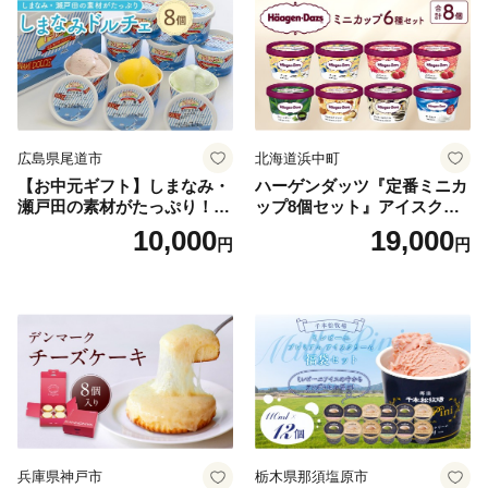
広島県尾道市
北海道浜中町
【お中元ギフト】しまなみ・
ハーゲンダッツ『定番ミニカ
瀬戸田の素材がたっぷり！ジ
ップ8個セット』アイスクリ
ェラート8個
ーム アイス スイーツ デザー
10,000
19,000
円
円
ト_H0016-104
兵庫県神戸市
栃木県那須塩原市