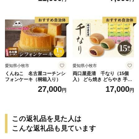
愛知県小牧市
愛知県小牧市
くんねこ 名古屋コーチンシ
両口屋是清 千なり（15個
フォンケーキ（桐箱入り）
入） どら焼き どらやき 手土
産 お土産 土産 丹波大納言小
27,000
17,000
円
円
豆 抹茶 林檎 りんご 慶事 お
祝い 法事 法要 詰め合わせ お
取り寄せ 瓢箪 豊臣秀吉 焼印
個包装 贈り物 老舗 お茶菓子
この返礼品を見た人は
こんな返礼品も見ています