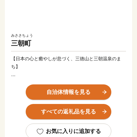
みささちょう
三朝町
【日本の心と癒やしが息づく、三徳山と三朝温泉のま
ち】
三朝町は、鳥取県のほぼ中央に位置し、豊かな自然環境
に包まれた湯と山の町です。町の主な産業は「観光」と
自治体情報を見る
「農林業」です。
観光では、世界屈指のラドン含有量を誇り、古くから湯
すべての返礼品を見る
治の名湯として親しまれる「三朝温泉」や、国宝・投入
堂で知られる霊峰「三徳山」を有しています。
これらは日本遺産にも認定された本町が誇るべき資源で
お気に入りに追加する