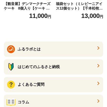
【観音屋】デンマークチーズ
福袋セット（ミレピーニアイ
ケーキ 8個入り【ケーキ チ
ス12個セット）【千本松牧
ーズケーキ 人気スイーツ お
場】 ns025-014-12 【デザー
11,000
13,000
円
円
すすめスイーツ 神戸スイー
ト 詰め合わせ ギフト】
ツ 新感覚チーズケーキ おす
すめケーキ 兵庫県 神戸市 D0
910-17】
ふるラボとは
はじめてのふるさと納税
よくあるご質問
コラム