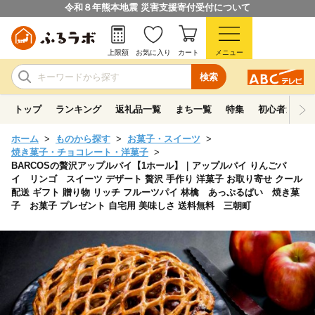
令和８年熊本地震 災害支援寄付受付について
上限額
お気に入り
カート
メニュー
検索
トップ
ランキング
返礼品一覧
まち一覧
特集
初心者ガイド
ホーム
ものから探す
お菓子・スイーツ
焼き菓子・チョコレート・洋菓子
BARCOSの贅沢アップルパイ【1ホール】｜アップルパイ りんごパ
イ リンゴ スイーツ デザート 贅沢 手作り 洋菓子 お取り寄せ クール
配送 ギフト 贈り物 リッチ フルーツパイ 林檎 あっぷるぱい 焼き菓
子 お菓子 プレゼント 自宅用 美味しさ 送料無料 三朝町