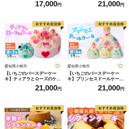
ーキ スイーツ 日時指定可 デ
17,000
21,000
円
円
ザート 洋菓子 お取り寄せ 愛
知県 小牧市 送料無料 誕生日
クリスマス お祝い マカロン
デコレーションケーキ ホー
ルケーキ
愛知県小牧市
愛知県小牧市
【いちごのバースデーケー
【いちごのバースデーケー
キ】ティアラとローズのケー
キ】プリンセスドールケーキ
キ スイーツ デザート 洋菓
日時指定可 スイーツ デザー
21,000
21,000
円
円
子 お取り寄せ 愛知県 小牧市
ト 洋菓子 お取り寄せ 愛知県
送料無料 誕生日 クリスマス
小牧市 送料無料 誕生日 クリ
お祝い ばら 花 フラワー デコ
スマス お祝い キャラクター
レーション ホールケーキ 日
デコレーションケーキ ホー
時指定可
ルケーキ 人形 かわいい こど
も