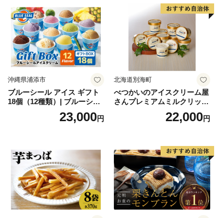
沖縄県浦添市
北海道別海町
ブルーシール アイス ギフト
べつかいのアイスクリーム屋
18個（12種類）| ブルーシー
さんプレミアムミルクリッチ
ルアイス ブルーシールアイ
12個（AP-01）（ 北海道アイ
23,000
22,000
円
円
スクリーム 着日指定可能 送
ス 北海道産アイス アイス ア
料無料 ジェラート 沖縄県 バ
イススイーツ アイスクリー
ースデー 贈り物 プレゼント
ム 北海道産アイスクリーム
誕生日 カップ 詰め合わせ バ
道産アイス 道産アイスクリ
ラエティ | バニラ チョコレー
ーム ギフト 詰合せ 詰め合わ
ト ストロベリー ピスタチオ
せ ふるさと納税 ）
バニラ＆クッキー ウベ 沖縄
紅イモ 塩ちんすこう 沖縄シ
ークヮーサー 沖縄黒糖 琉球
ロイヤルミルクティ 沖縄パ
イン