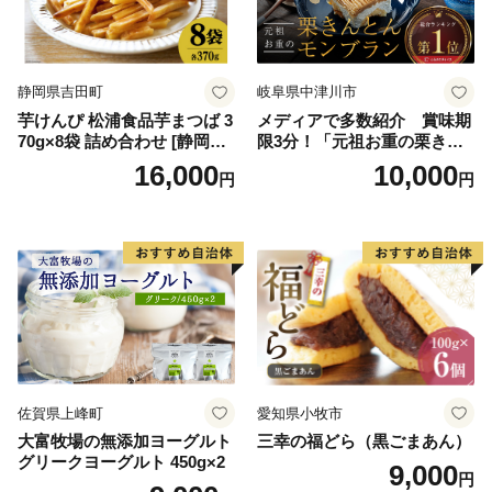
紅イモ 塩ちんすこう 沖縄シ
ークヮーサー 沖縄黒糖 琉球
ロイヤルミルクティ 沖縄パ
イン
静岡県吉田町
岐阜県中津川市
芋けんぴ 松浦食品芋まつば 3
メディアで多数紹介 賞味期
70g×8袋 詰め合わせ [静岡伊
限3分！「元祖お重の栗きん
勢丹(松浦食品) 静岡県 吉田町
とんモンブラン」 【未来の
16,000
10,000
円
円
22424274] 芋ケンピ セット
ご褒美】スイーツ 栗 モンブ
小袋 個包装 小分け
ラン くりきんとん デザート
ご褒美 お取り寄せ くり お菓
子 菓子 F4N-2298
佐賀県上峰町
愛知県小牧市
大富牧場の無添加ヨーグルト
三幸の福どら（黒ごまあん）
グリークヨーグルト 450g×2
9,000
円