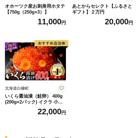
オホーツク産お刺身用ホタテ
あとからセレクト【ふるさと
【750g（250g×3）】
ギフト】２万円
11,000
20,000
円
円
北海道白糠町
いくら醤油漬（鮭卵） 400g
(200g×2パック) イクラ 小分
け いくら醤油漬 鮭いくら い
22,000
円
くら醤油漬け 鮭 鮭卵 ikura
醤油いくら 冷凍いくら いく
ら北海道 醤油鮭いくら 人気
大好評品 北海道 白糠町