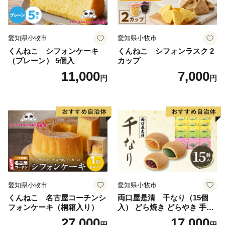
愛知県小牧市
愛知県小牧市
くんねこ シフォンケーキ
くんねこ シフォンラスク 2
（プレーン） 5個入
カップ
11,000
7,000
円
円
愛知県小牧市
愛知県小牧市
くんねこ 名古屋コーチンシ
両口屋是清 千なり（15個
フォンケーキ（桐箱入り）
入） どら焼き どらやき 手土
産 お土産 土産 丹波大納言小
27,000
17,000
円
円