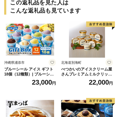
この返礼品を見た人は
こんな返礼品も見ています
沖縄県浦添市
北海道別海町
ブルーシール アイス ギフト
べつかいのアイスクリーム屋
18個（12種類）| ブルーシー
さんプレミアムミルクリッチ
ルアイス ブルーシールアイ
12個（AP-01）（ 北海道アイ
23,000
22,000
円
円
スクリーム 着日指定可能 送
ス 北海道産アイス アイス ア
料無料 ジェラート 沖縄県 バ
イススイーツ アイスクリー
ースデー 贈り物 プレゼント
ム 北海道産アイスクリーム
誕生日 カップ 詰め合わせ バ
道産アイス 道産アイスクリ
ラエティ | バニラ チョコレー
ーム ギフト 詰合せ 詰め合わ
ト ストロベリー ピスタチオ
せ ふるさと納税 ）
バニラ＆クッキー ウベ 沖縄