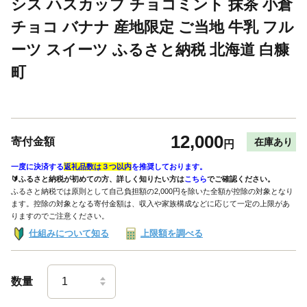
シス ハスカップ チョコミント 抹茶 小倉
チョコ バナナ 産地限定 ご当地 牛乳 フル
ーツ スイーツ ふるさと納税 北海道 白糠
町
12,000
寄付金額
在庫あり
円
一度に決済する
返礼品数は３つ以内
を推奨しております。
🔰ふるさと納税が初めての方、詳しく知りたい方は
こちら
でご確認ください。
ふるさと納税では原則として自己負担額の2,000円を除いた全額が控除の対象となり
ます。控除の対象となる寄付金額は、収入や家族構成などに応じて一定の上限があ
りますのでご注意ください。
仕組みについて知る
上限額を調べる
数量