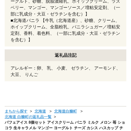
ーグルト、砂糖、脱脂濃縮乳、ホイップクリーム、ラズ
ベリー、マンゴー、マンゴーソース／増粘安定剤、（一
部に乳成分・大豆・ゼラチンを含む）】
■北海道バニラ 【牛乳（北海道産）、砂糖、クリーム、
ホイップクリーム、全脂粉乳、バニラシュガー／増粘安
定剤、香料、着色料、（一部に乳成分・大豆・ゼラチン
を含む）】
返礼品注記
アレルギー：卵、 乳、 小麦、 ゼラチン、 アーモンド、
大豆、 りんご
まちから探す
北海道
北海道白糠町
北海道 白糠町の返礼品一覧
パフェアイス 8個セット アイスクリーム バニラ ミルク メロン 苺 ショ
コラ 生キャラメル マンゴー ヨーグルト チーズ カシス ハスカップ チ