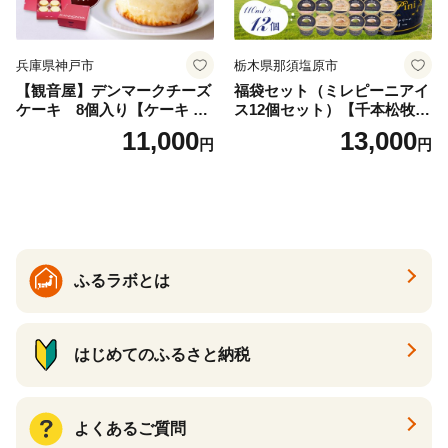
兵庫県神戸市
栃木県那須塩原市
【観音屋】デンマークチーズ
福袋セット（ミレピーニアイ
ケーキ 8個入り【ケーキ チ
ス12個セット）【千本松牧
ーズケーキ 人気スイーツ お
場】 ns025-014-12 【デザー
11,000
13,000
円
円
すすめスイーツ 神戸スイー
ト 詰め合わせ ギフト】
ツ 新感覚チーズケーキ おす
すめケーキ 兵庫県 神戸市 D0
910-17】
ふるラボとは
はじめてのふるさと納税
よくあるご質問