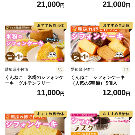
キ スイーツ デザート 洋菓
日時指定可 スイーツ デザー
21,000
21,000
円
円
子 お取り寄せ 愛知県 小牧市
ト 洋菓子 お取り寄せ 愛知県
送料無料 誕生日 クリスマス
小牧市 送料無料 誕生日 クリ
お祝い ばら 花 フラワー デコ
スマス お祝い キャラクター
レーション ホールケーキ 日
デコレーションケーキ ホー
時指定可
ルケーキ 人形 かわいい こど
も
愛知県小牧市
愛知県小牧市
くんねこ 米粉のシフォンケ
くんねこ シフォンケーキ
ーキ グルテンフリー
（人気の5種類） 5個入
11,000
12,000
円
円