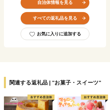
り、１年を通じて様々な海産物が獲れるもので、特にし
自治体情報を見る
しゃもや毛がに、柳だこ、鮭、つぶ貝は築地市場を始め
とし全国から引き合いがあります。
すべての返礼品を見る
恵まれた漁場にある本町は水産物だけでも十分すぎるく
らいですが、山に目を向けると、また様々なものがあり
ます。
お気に入りに追加する
しそを使った焼酎と言えば今や全国区の『しそ焼酎鍛高
譚』のしそをはじめ、イタリアンチーズや羊肉、ヨーロ
ッパでは特別な日の高級食材として愛されている鹿肉。
このように本町は、海を見ても山を見ても豊富な食材に
あふれています。
「寄附金の使いみち」についてご意向に沿うようでした
関連する返礼品 | "お菓子・スイーツ"
ら、ふるさと納税を通じまして本町のまちづくりを応援
していただき、「ふるさと白糠」の魅力をさらに知って
いただければ幸いに存じます。