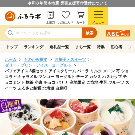
令和８年熊本地震 災害支援寄付受付について
上限額
お気に入り
カート
メニュー
検索
トップ
ランキング
返礼品一覧
まち一覧
特集
初心者ガイド
ホーム
ものから探す
お菓子・スイーツ
ゼリー・プリン・アイス・ヨーグルト
パフェアイス 8個セット アイスクリーム バニラ ミルク メロン 苺 ショ
コラ 生キャラメル マンゴー ヨーグルト チーズ カシス ハスカップ チ
ョコミント 抹茶 小倉 チョコ バナナ 産地限定 ご当地 牛乳 フルーツ ス
イーツ ふるさと納税 北海道 白糠町