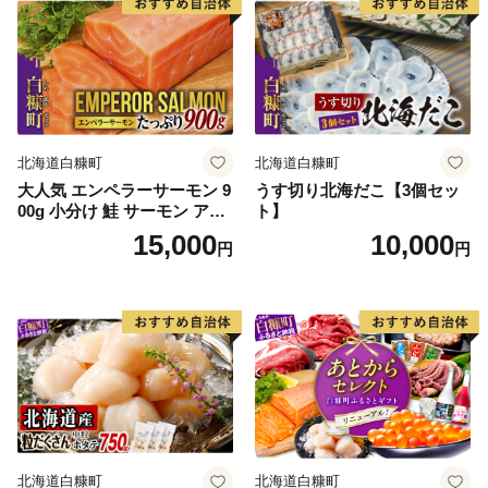
北海道白糠町
北海道白糠町
大人気 エンペラーサーモン 9
うす切り北海だこ【3個セッ
00g 小分け 鮭 サーモン アト
ト】
ランティックサーモン 水産
15,000
10,000
円
円
庁長官賞 受賞 さけ シャケ し
ゃけ sake カルパッチョ ソテ
ー レアステーキ 人気 高級 大
満足 美味しい 贈答 生食用 刺
身 お刺身 刺し身 魚介類 海鮮
冷凍 厚切り 薄切り ふるさと
納税 ふるさとチョイス チョ
イス 北海道 白糠町
北海道白糠町
北海道白糠町