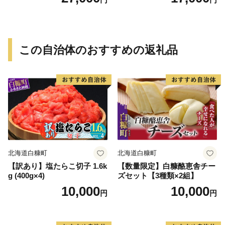
豆 抹茶 林檎 りんご 慶事 お
祝い 法事 法要 詰め合わせ お
取り寄せ 瓢箪 豊臣秀吉 焼印
個包装 贈り物 老舗 お茶菓子
この自治体のおすすめの返礼品
北海道白糠町
北海道白糠町
【訳あり】塩たらこ切子 1.6k
【数量限定】白糠酪恵舎チー
g (400g×4)
ズセット【3種類×2組】
10,000
10,000
円
円