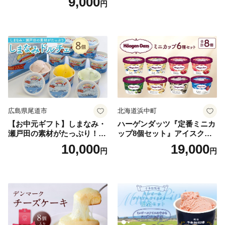
9,000
円
広島県尾道市
北海道浜中町
【お中元ギフト】しまなみ・
ハーゲンダッツ『定番ミニカ
瀬戸田の素材がたっぷり！ジ
ップ8個セット』アイスクリ
ェラート8個
ーム アイス スイーツ デザー
10,000
19,000
円
円
ト_H0016-104