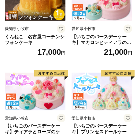
愛知県小牧市
愛知県小牧市
くんねこ 名古屋コーチンシ
【いちごのバースデーケー
フォンケーキ
キ】マカロンとティアラのケ
ーキ スイーツ 日時指定可 デ
17,000
21,000
円
円
ザート 洋菓子 お取り寄せ 愛
知県 小牧市 送料無料 誕生日
クリスマス お祝い マカロン
デコレーションケーキ ホー
ルケーキ
愛知県小牧市
愛知県小牧市
【いちごのバースデーケー
【いちごのバースデーケー
キ】ティアラとローズのケー
キ】プリンセスドールケーキ