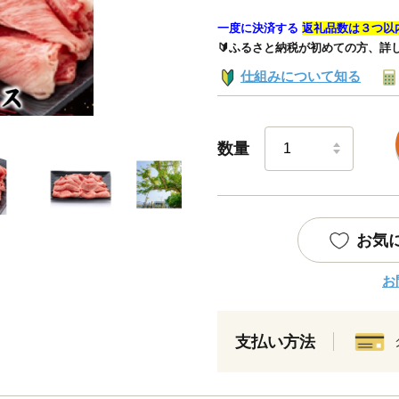
一度に決済する
返礼品数は３つ以
🔰ふるさと納税が初めての方、詳
仕組みについて知る
数量
お気
お
支払い方法