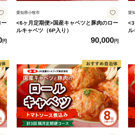
愛知県小牧市
愛
ロー
<6ヶ月定期便>国産キャベツと豚肉のロー
<
ルキャベツ（6P入り）
ル
0
90,000
円
円