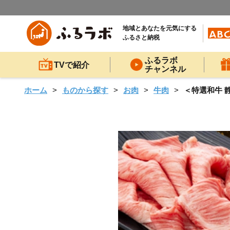
地域とあなたを元気にする
ふるさと納税
ふるラボ
TVで紹介
チャンネル
ホーム
ものから探す
お肉
牛肉
＜特選和牛 静