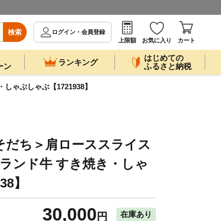
検索
ログイン・会員登録
上限額
お気に入り
カート
はじめての
ランキング
ーン
ふるさと納税
しゃぶしゃぶ【1721938】
そだち＞肩ローススライス
 ブランド牛 すき焼き・しゃ
38】
30,000
在庫あり
円