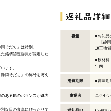
容量
■お礼品
・【静岡
静岡そだち」は特別。
加工地:
れた銘柄認定委員が認定した
■原材料
牛肉
ています。
「静岡そだち」の称号を与え
消費期限
■賞味期
味のある脂のバランスが魅力
事業者
ニクセン
特別な日の食卓にぴったりで
返礼品ID
6998105