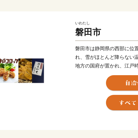
いわたし
磐田市
磐田市は静岡県の西部に位
れ、雪がほとんど降らない
地方の国府が置かれ、江戸
くから歴史や文化が積み重
ュビロ磐田」、及び「静岡
あり、スポーツのまちとし