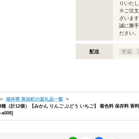
りいたし
※ご注文
ざいます
誠に勝手
ださい。
配送
常温
福井県 美浜町の返礼品一覧
種（計12個）【みかん りんご ぶどう いちご】 着色料 保存料 香料
008]