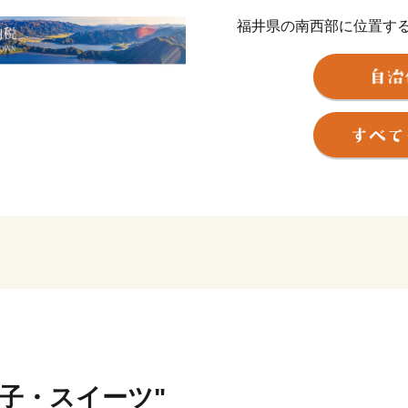
福井県の南西部に位置する
を有する町です。特に「水
やかな白い砂浜が広がり、「
す。また、「三方五湖」は
成17年にラムサール条約登
名物は「鯖のへしこ(ヌカ
るため全国にファンがいます
し商標登録。現在、さまざ
ます。美しい自然とおいし
に、ぜひ一度お越しくださ
美浜町ふるさと納税に関す
======================
福井県美浜町町ふるさと納
菓子・スイーツ"