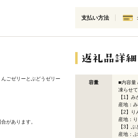
支払い方法
りんごゼリーとぶどうゼリー
容量
■内容量 
凍らせて
【1】みか
産地：み
【2】りん
産地：り
場合があります。
【3】ぶど
産地：ぶ