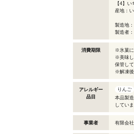
【4】いち
産地：い
製造地：
製造者：
消費期限
※氷菓に
※美味し
保管して
※解凍後
りんご
アレルギー
品目
本品製造
していま
事業者
有限会社