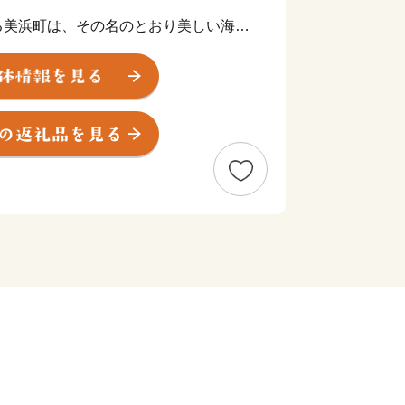
美浜町は、その名のとおり美しい海岸
晶浜」は、日本海の澄んだ水と、きめ細
日本の水浴場88選」に選ばれていま
若狭湾国定公園を代表する景勝地で、平
録湿地に認定されました。
漬け）」で、お惣菜にも酒の肴にもな
。平成17年に「へしこの町」を宣言
まな団体や企業が独自の味を追求してい
い自然、そしてハートフルな人々に会い
い。
るお問合せは下記までお願いします。
==========
税サポートセンター