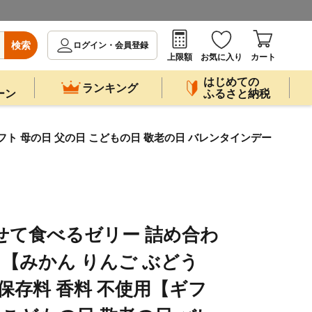
検索
ログイン・会員登録
上限額
お気に入り
カート
はじめての
ランキング
ーン
ふるさと納税
フト 母の日 父の日 こどもの日 敬老の日 バレンタインデー
せて食べるゼリー 詰め合わ
）【みかん りんご ぶどう
 保存料 香料 不使用【ギフ