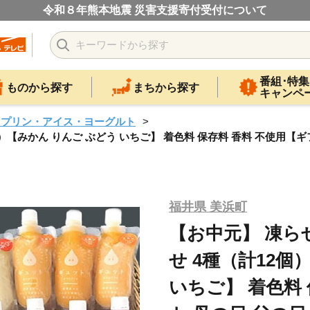
令和８年熊本地震 災害支援寄付受付について
番組･特集
ものから探す
まちから探す
キャンペ
・プリン・アイス・ヨーグルト
）【みかん りんご ぶどう いちご】 着色料 保存料 香料 不使用【ギ
福井県 美浜町
【お中元】 凍ら
せ 4種（計12個
いちご】 着色料