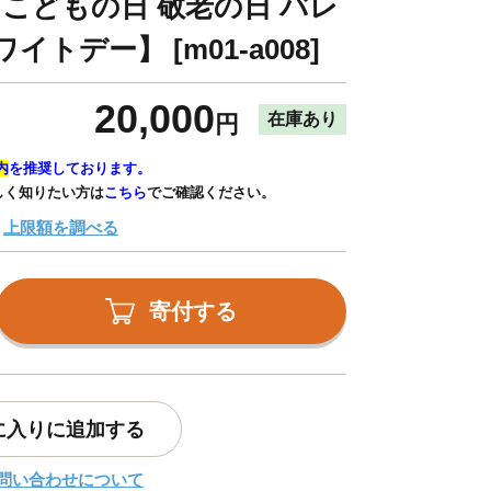
 こどもの日 敬老の日 バレ
トデー】 [m01-a008]
20,000
在庫あり
円
内
を推奨しております。
しく知りたい方は
こちら
でご確認ください。
上限額を調べる
寄付する
に入りに追加する
問い合わせについて