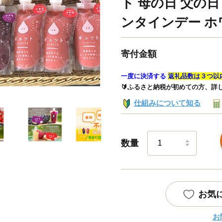
ト 母の日 父の日
ンタインデー ホワイ
寄付金額
一度に決済する
返礼品数は３つ以
🔰ふるさと納税が初めての方、詳
仕組みについて知る
数量
お気
お