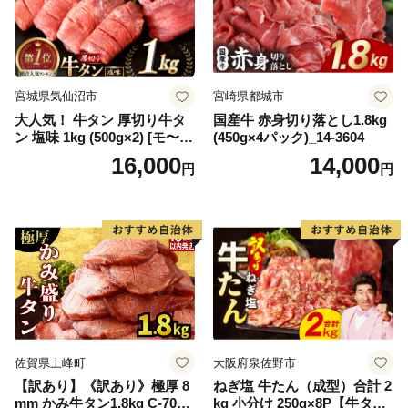
宮城県気仙沼市
宮崎県都城市
大人気！ 牛タン 厚切り牛タ
国産牛 赤身切り落とし1.8kg
ン 塩味 1kg (500g×2) [モ〜ラ
(450g×4パック)_14-3604
ンド 宮城県 気仙沼市 205646
16,000
14,000
円
円
60] 肉 牛肉 精肉 牛たん 牛タ
ン塩 牛たん塩 冷凍 焼肉 BB
Q アウトドア バーベキュー
厚切り タン
佐賀県上峰町
大阪府泉佐野市
【訳あり】《訳あり》極厚 8
ねぎ塩 牛たん（成型）合計 2
mm かみ牛タン1.8kg C-709-
kg 小分け 250g×8P【牛タン