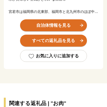
宮若市は福岡県の北東部、福岡市と北九州市のほぼ中間
に位置する人口約25,000人のまちです。
自治体情報を見る
かつては石炭産業とともに栄えましたが、現在は、トヨ
タ自動車九州㈱を中心に、日本経済を牽引する自動車産
すべての返礼品を見る
業を担っているほか、㈱トライアルホールディングス傘
下の㈱トライアルカンパニーが参入し、産地産直レスト
ラン「グロッサリア」をはじめとする多くの事業を展開
お気に入りに追加する
しています。なかでも「リモートワークタウンムスブ宮
若」は、ＡＩ開発拠点として様々な事業から熱い注目を
浴びています。
そんな最先端の企業が立地する一方で、自然あふれる景
観や、歴史、文化もしっかりと継承されています。
関連する返礼品 | "お肉"
国指定史跡である竹原古墳は、装飾古墳として状態もよ