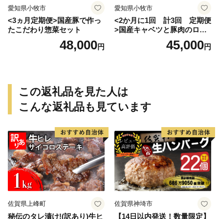
愛知県小牧市
愛知県小牧市
<3ヵ月定期便>国産豚で作っ
<2か月に1回 計3回 定期便
たこだわり惣菜セット
>国産キャベツと豚肉のロー
ルキャベツ（6P入り）
48,000
45,000
円
円
この返礼品を見た人は
こんな返礼品も見ています
佐賀県上峰町
佐賀県神埼市
秘伝のタレ漬け!(訳あり)牛ヒ
【14日以内発送！数量限定】