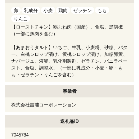
卵
乳成分
小麦
鶏肉
ゼラチン
もも
りんご
【ローストチキン】鶏むね肉（国産）、食塩、黒胡椒
（一部に鶏肉を含む）
【あまおうタルト】いちご、牛乳、小麦粉、砂糖、バタ
ー、白桃シロップ漬け、黄桃シロップ漬け、加糖卵黄、
ナパージュ、液卵、乳化剤製剤、ゼラチン、バニラペー
スト、食塩、調整水、（一部に乳成分・小麦・卵・も
も・ゼラチン・りんごを含む）
事業者
株式会社吉浦コーポレーション
返礼品ID
7045784