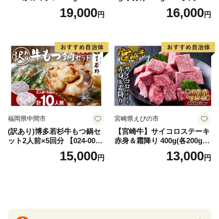
AS
牛肉 焼肉用 薄切り 訳あり サ
19,000
16,000
円
円
イズ不揃い】
福岡県中間市
宮崎県えびの市
(訳あり)博多若杉牛もつ鍋セ
【宮崎牛】サイコロステーキ
ット2人前×5回分 【024-002
赤身＆霜降り 400g(各200g×
7】
１P 計2P) 真空パック 冷凍
15,000
13,000
円
円