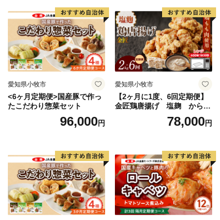
愛知県小牧市
愛知県小牧市
<6ヶ月定期便>国産豚で作っ
【2ヶ月に1度、6回定期便】
たこだわり惣菜セット
金匠鶏唐揚げ 塩麹 からあ
げ
96,000
78,000
円
円