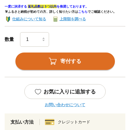
一度に決済する
返礼品数は３つ以内
を推奨しております。
🔰ふるさと納税が初めての方、詳しく知りたい方は
こちら
でご確認ください。
仕組みについて知る
上限額を調べる
数量
寄付する
お気に入りに追加する
お問い合わせについて
支払い方法
クレジットカード