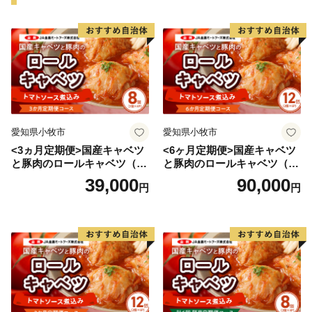
く、どなたでもご覧いただけます。
また、奈良時代から続く脇田温泉は、江戸時代の儒学
者、貝原益軒も絶賛したと言われています。
歴史、文化、産業のバランスが整う山紫水明なまち。ぜ
ひ一度、宮若市へお越しください。
愛知県小牧市
愛知県小牧市
<3ヵ月定期便>国産キャベツ
<6ヶ月定期便>国産キャベツ
と豚肉のロールキャベツ（4P
と豚肉のロールキャベツ（6P
入り）
入り）
39,000
90,000
円
円