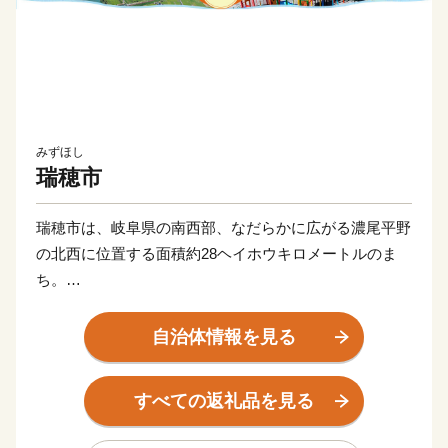
みずほし
瑞穂市
瑞穂市は、岐阜県の南西部、なだらかに広がる濃尾平野
の北西に位置する面積約28ヘイホウキロメートルのま
ち。
市の東西に清流長良川・揖斐川など18本の一級河川が流
自治体情報を見る
れる水に恵まれた自然豊かな地域であり、市内を東西に
横断する国道21号線、JR東海道線が走り、古くから交
すべての返礼品を見る
通の要所として栄え、人口が毎年伸び続けている活気あ
ふれるまちです。