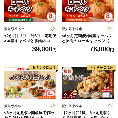
愛知県小牧市
愛知県小牧市
<2か月に1回 計3回 定期便
<6ヶ月定期便>国産キャベツ
>国産キャベツと豚肉のロー
と豚肉のロールキャベツ（4P
ルキャベツ（4P入り）
入り）
39,000
78,000
円
円
愛知県小牧市
愛知県小牧市
<6ヶ月定期便>国産豚で作っ
【2ヶ月に1度、6回定期便】
たこだわり惣菜セット
金匠鶏唐揚げ 塩麹 からあ