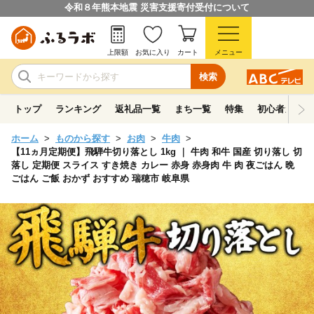
令和８年熊本地震 災害支援寄付受付について
上限額
お気に入り
カート
メニュー
検索
トップ
ランキング
返礼品一覧
まち一覧
特集
初心者ガイド
ホーム
ものから探す
お肉
牛肉
【11ヵ月定期便】飛騨牛切り落とし 1kg ｜ 牛肉 和牛 国産 切り落し 切
落し 定期便 スライス すき焼き カレー 赤身 赤身肉 牛 肉 夜ごはん 晩
ごはん ご飯 おかず おすすめ 瑞穂市 岐阜県