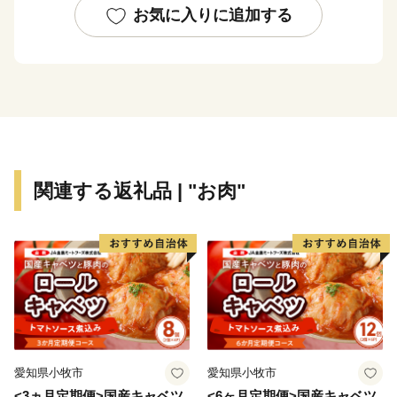
お気に入りに追加する
全国約８割の自治体が人口減少をしているなか、瑞穂市
の人口は今も増加し続けており、岐阜県内では人口増加
数No１です。
また、瑞穂市の人口の平均年齢は４１.３歳で、これは
岐阜県内１位、全国でも２９位の若さあふれるまちで
す。
関連する返礼品 | "お肉"
《問い合わせ先》
瑞穂市 ふるさと納税サポートセンター
TEL：0120-414-704
（受付時間：8:30～17:30／土日祝日を除く）
※土日祝祭日はお休みをいただいております。
愛知県小牧市
愛知県小牧市
<3ヵ月定期便>国産キャベツ
<6ヶ月定期便>国産キャベツ