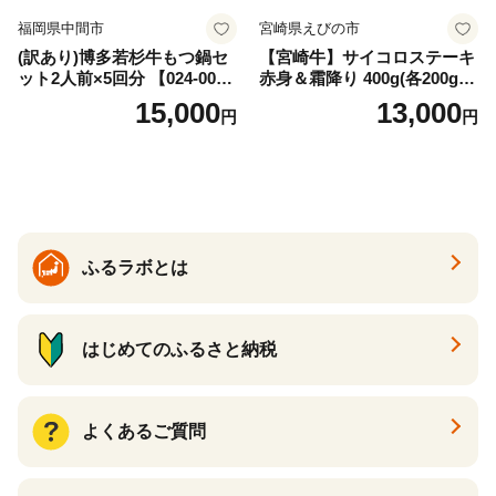
福岡県中間市
宮崎県えびの市
(訳あり)博多若杉牛もつ鍋セ
【宮崎牛】サイコロステーキ
ット2人前×5回分 【024-002
赤身＆霜降り 400g(各200g×
7】
１P 計2P) 真空パック 冷凍
15,000
13,000
円
円
ふるラボとは
はじめてのふるさと納税
よくあるご質問