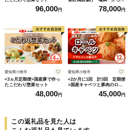
げ
96,000
78,000
円
円
愛知県小牧市
愛知県小牧市
<3ヵ月定期便>国産豚で作っ
<2か月に1回 計3回 定期便
たこだわり惣菜セット
>国産キャベツと豚肉のロー
ルキャベツ（6P入り）
48,000
45,000
円
円
この返礼品を見た人は