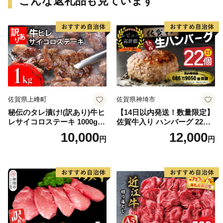
こんな返礼品も見ています
佐賀県上峰町
佐賀県神埼市
秘伝のタレ漬け!(訳あり)牛ヒ
【14日以内発送！数量限定】
レサイコロステーキ 1000g
佐賀牛入り ハンバーグ 22個
【B-1098-AS】
2.6kg(120g×22個)【佐賀牛
10,000
12,000
円
円
黒毛和牛 ブランド牛 九州 ハ
ンバーグ 牛肉 豚肉 国産 お弁
当 おかず 惣菜 おすすめ 人
気】(H083106)