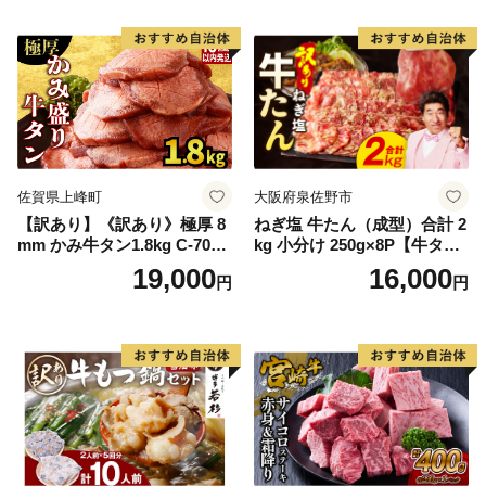
Q アウトドア バーベキュー
厚切り タン
佐賀県上峰町
大阪府泉佐野市
【訳あり】《訳あり》極厚 8
ねぎ塩 牛たん（成型）合計 2
mm かみ牛タン1.8kg C-709-
kg 小分け 250g×8P【牛タン
AS
牛肉 焼肉用 薄切り 訳あり サ
19,000
16,000
円
円
イズ不揃い】