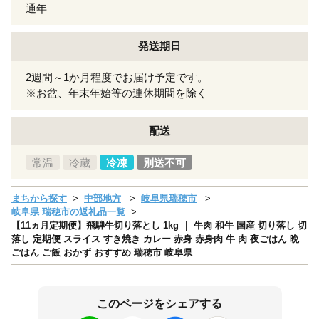
通年
発送期日
2週間～1か月程度でお届け予定です。
※お盆、年末年始等の連休期間を除く
配送
常温
冷蔵
冷凍
別送不可
まちから探す
中部地方
岐阜県瑞穂市
岐阜県 瑞穂市の返礼品一覧
【11ヵ月定期便】飛騨牛切り落とし 1kg ｜ 牛肉 和牛 国産 切り落し 切
落し 定期便 スライス すき焼き カレー 赤身 赤身肉 牛 肉 夜ごはん 晩
ごはん ご飯 おかず おすすめ 瑞穂市 岐阜県
このページをシェアする