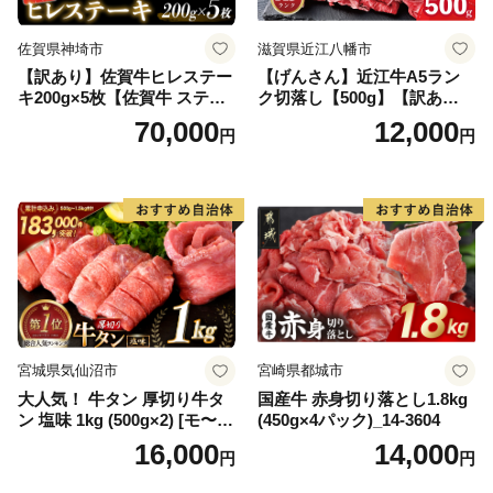
佐賀県神埼市
滋賀県近江八幡市
【訳あり】佐賀牛ヒレステー
【げんさん】近江牛A5ラン
キ200g×5枚【佐賀牛 ステー
ク切落し【500g】【訳あり】
キ ブランド肉 ヒレ肉 フィレ
【DG12W】
70,000
12,000
円
円
肉 ジューシー ヘルシー】(H0
65175)
宮城県気仙沼市
宮崎県都城市
大人気！ 牛タン 厚切り牛タ
国産牛 赤身切り落とし1.8kg
ン 塩味 1kg (500g×2) [モ〜ラ
(450g×4パック)_14-3604
ンド 宮城県 気仙沼市 205646
16,000
14,000
円
円
60] 肉 牛肉 精肉 牛たん 牛タ
ン塩 牛たん塩 冷凍 焼肉 BB