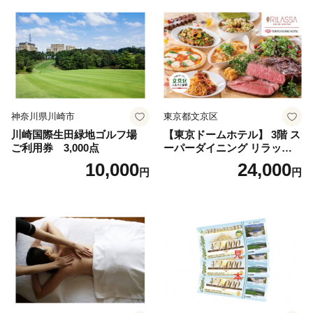
神奈川県川崎市
東京都文京区
川崎国際生田緑地ゴルフ場
【東京ドームホテル】 3階 ス
ご利用券 3,000点
ーパーダイニング リラッサ
ランチブッフェ お食事券 大
10,000
24,000
円
円
人1名様分 関東 東京 ご利用
券 ランチ 昼食 食事券 レスト
ラン ブッフェ 東京都 お食事
券