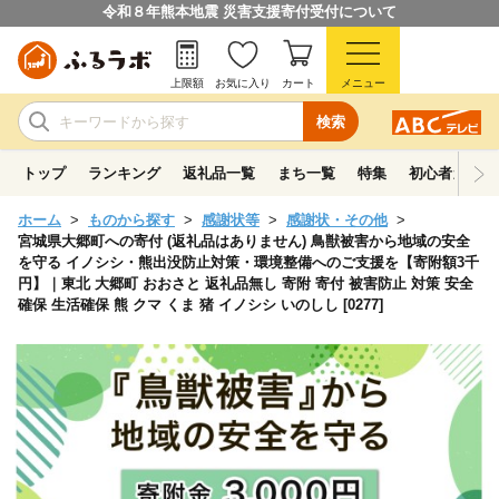
令和８年熊本地震 災害支援寄付受付について
上限額
お気に入り
カート
メニュー
検索
トップ
ランキング
返礼品一覧
まち一覧
特集
初心者ガイド
ホーム
ものから探す
感謝状等
感謝状・その他
宮城県大郷町への寄付 (返礼品はありません) 鳥獣被害から地域の安全
を守る イノシシ・熊出没防止対策・環境整備へのご支援を【寄附額3千
円】｜東北 大郷町 おおさと 返礼品無し 寄附 寄付 被害防止 対策 安全
確保 生活確保 熊 クマ くま 猪 イノシシ いのしし [0277]