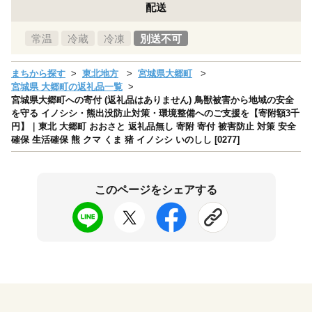
配送
常温
冷蔵
冷凍
別送不可
まちから探す
東北地方
宮城県大郷町
宮城県 大郷町の返礼品一覧
宮城県大郷町への寄付 (返礼品はありません) 鳥獣被害から地域の安全
を守る イノシシ・熊出没防止対策・環境整備へのご支援を【寄附額3千
円】｜東北 大郷町 おおさと 返礼品無し 寄附 寄付 被害防止 対策 安全
確保 生活確保 熊 クマ くま 猪 イノシシ いのしし [0277]
このページをシェアする