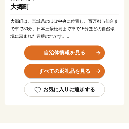
大郷町
大郷町は、宮城県のほぼ中央に位置し、百万都市仙台ま
で車で30分、日本三景松島まで車で15分ほどの自然環
境に恵まれた豊穣の地です。
町の中央部を西から東に吉田川が流れ、その流域には
豊かな水田地帯が広がり、のどかな田園風景を臨むこと
自治体情報を見る
ができます。
大郷町は、魅力ある豊かな自然を生かしながら、町民
すべての返礼品を見る
と行政が力を結集し、一人ひとりが創意工夫を重ね、一
人ひとりが積極的に行動し、一人ひとりが魅力あるまち
づくりを創造することで、活力があり安心して暮らせる
お気に入りに追加する
まち、心豊かで持続的に発展するまちを目指していま
す。