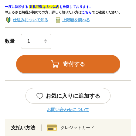
一度に決済する
返礼品数は３つ以内
を推奨しております。
🔰ふるさと納税が初めての方、詳しく知りたい方は
こちら
でご確認ください。
仕組みについて知る
上限額を調べる
数量
寄付する
お気に入りに追加する
お問い合わせについて
支払い方法
クレジットカード