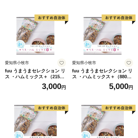
【その他注意事項】
・国（総務省）からの要請に基づき、平成29年6月よ
り、新居浜市内在住の方からのご寄附につきましては、
返礼品の送付を取りやめることといたしましたのでご了
承ください。
【返礼品・お届け・寄付についてのお問い合わせ】
新居浜市ふるさと納税担当窓口
愛知県小牧市
愛知県小牧市
TEL 050-1730-1245
fuu うまうまセレクション リ
fuu うまうまセレクション リ
ス ・ハムミックス＋（215
ス ・ハムミックス＋（880
FAX 050-3537-1729
g）
g）
3,000
5,000
niihama@furusato-supports.com
円
円