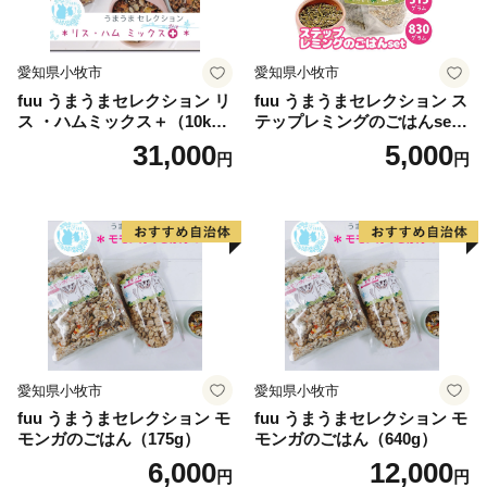
・ワンストップ特例申請書は、ご希望の方に受領証と共
にお送りします。必要情報を記載の上、下記送付先まで
愛知県小牧市
愛知県小牧市
ご返送ください。
fuu うまうまセレクション リ
fuu うまうまセレクション ス
[送付先]〒785-0036 高知県須崎市緑町9−27 4F ふるさと
ス ・ハムミックス＋（10k
テップレミングのごはんset
納税サポートセンター あて
g）
（830g）
31,000
5,000
円
円
【オンラインワンストップ申請】
・マイナンバーカードをお持ちの方は、自治体マイペー
ジよりお手続きが可能です。
https://mypg.jp/auth/login/
※アカウントの登録が必要になります。
【ワンストップ受付書】
愛知県小牧市
愛知県小牧市
・ワンストップ特例申請書を返送いただき、受理を完了
fuu うまうまセレクション モ
fuu うまうまセレクション モ
した段階で、ご登録いただいたメールアドレス宛に受付
モンガのごはん（175g）
モンガのごはん（640g）
完了メールを送信します。
6,000
12,000
円
円