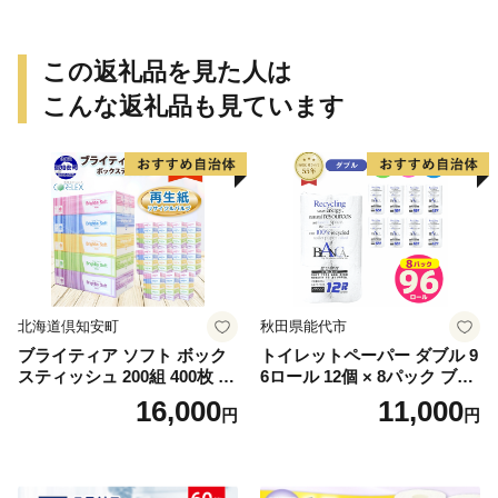
この返礼品を見た人は
こんな返礼品も見ています
北海道倶知安町
秋田県能代市
ブライティア ソフト ボック
トイレットペーパー ダブル 9
スティッシュ 200組 400枚 60
6ロール 12個 × 8パック ブラ
箱 日本製 まとめ買い ティッ
ンカ 再生紙 100％ 芯あり 日
16,000
11,000
円
円
シュ リサイクル 長持 防災 常
用品 消耗品 無香料 生活用品
備品 日用雑貨 消耗品 生活必
備蓄 秋田県 能代市 送料無料
需品 備蓄 ペーパー 紙 北海道
《能代製紙》
倶知安町 日用品