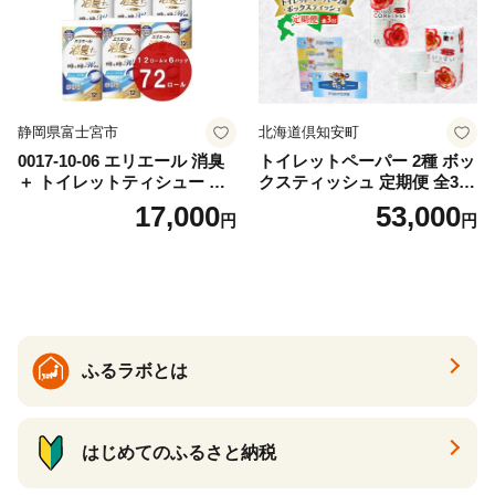
静岡県富士宮市
北海道倶知安町
0017-10-06 エリエール 消臭
トイレットペーパー 2種 ボッ
＋ トイレットティシュー し
クスティッシュ 定期便 全3
っかり香るフレッシュクリア
回 日本製 まとめ買い 防災
17,000
53,000
円
円
の香り ダブル 12ロール×6パ
常備品 日用雑貨 消耗品 生活
ック 72ロール 25m トイレ
必需品 大容量 備蓄 リサイク
ットペーパー パルプ100％ 消
ル ティッシュ ペーパー まと
臭 防臭 日用品 消耗品 備蓄
め買い 雑貨 倶知安町
ふるラボとは
はじめてのふるさと納税