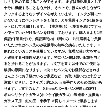
しさを改めて感じることができます。 まずは筆記用具として
十分に機能することを心掛け、その上で、ほんの少し心がワ
クワクするようなデザインを考えています。 インクが机につ
かないようにペンレストを１個と、万年筆用インクを1個をセ
ットにしてお届けします。 【注意事項】 ○愛着を感じてずっ
と使っていただけるペンを目指しております。購入日より1年
保証(保証書付)で、保証期間内に1回のみ、片道送料をご負担
いただければペン先のみ破損等の無料交換をいたします。 ○
割れにくいガラスを使用していますが、無理な使い方をする
と破損する可能性があります。特にペン先は強い衝撃を与え
ると折れることがあります。 ○文字を書く以外でのご使用は
破損の原因になります。 ○尖ったペン先でお怪我などされま
せんようにお子様のいるご家庭など、お取り扱いには十分ご
注意ください。 □サイズ：約15.5cm ※手作りのため誤差があ
ります。 □文字の太さ：0.5mmのボールペン程度 □原材料：
ボロシリケイトガラス(ホウケイ酸ガラス) □製造者・提供元：
ガラス工房 虹の玉 東恭子 ※同じイメージで製作します