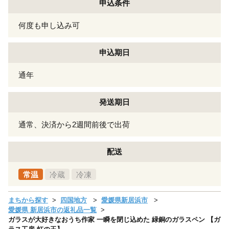
申込条件
何度も申し込み可
申込期日
通年
発送期日
通常、決済から2週間前後で出荷
配送
常温
冷蔵
冷凍
まちから探す
四国地方
愛媛県新居浜市
愛媛県 新居浜市の返礼品一覧
ガラスが大好きなおうち作家 一瞬を閉じ込めた 緑銅のガラスペン 【ガ