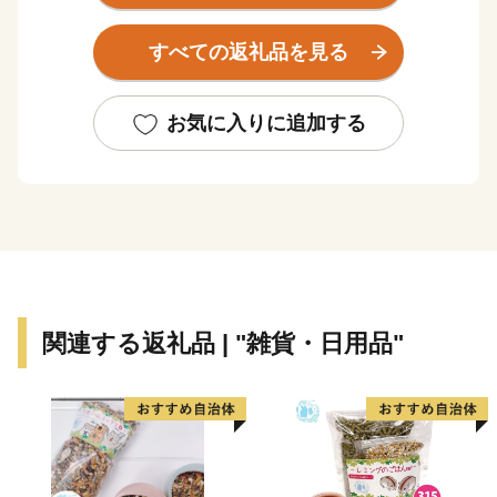
市内には日本経済の発展にも貢献した別子銅山の歴史を
伝える産業遺産も数多く残っており、それらを活かした
すべての返礼品を見る
観光や伝統文化行事の保存と継承、そしてスポーツの振
興にも力を入れている住みやすい街です。
お気に入りに追加する
【返礼品のお届け】
・決済完了またはお振込み後市への収納確認ができ次
第、発送の手続きをとらせていただきます。
※郵便振込、銀行振込の場合は収納確認に1～2週間時間
を要するため、あらかじめご了承ください。
・配送は生産者から直送でお届けします。納期は返礼品
ごとに異なりますので、返礼品ページでご確認くださ
関連する返礼品 | "雑貨・日用品"
い。
【寄附金受領証およびワンストップ特例申請書】
・受領証及びワンストップ特例申請書は、決済完了また
はお振込み後市への収納確認ができ次第、2～3週間ほど
でお送りします。