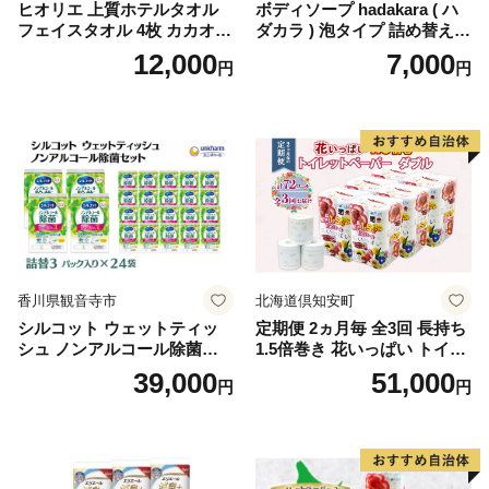
ヒオリエ 上質ホテルタオル
ボディソープ hadakara ( ハ
フェイスタオル 4枚 カカオ
ダカラ ) 泡タイプ 詰め替え 4
【タオル 泉州タオル 吸水 普
40ml×4袋 ボディーソープ 泡
12,000
7,000
円
円
段使い 無地 シンプル 日用品
ボディソープ 泡 日用品 消耗
ふわふわ ふかふか 家族 たお
品 バス用品 大容量 いい 匂い
る 一人暮らし】
ボディ 保湿 LION ライオン
泡石鹸 石鹸 兵庫 兵庫県 小野
市
香川県観音寺市
北海道倶知安町
シルコット ウェットティッ
定期便 2ヵ月毎 全3回 長持ち
シュ ノンアルコール除菌詰
1.5倍巻き 花いっぱい トイレ
替（43枚×3P）×24袋 日用品
ットペーパー ダブル 45ｍ 計
39,000
51,000
円
円
おもちゃ 拭き取り 手拭き 外
72ロール 全18種 花柄 プリン
出時 お出かけ時 食事前 緑茶
ト ハーブ 香り付き 日本製 ま
カテキン配合
とめ買い 防災 常備品 ペーパ
ー 消耗品 備蓄 送料無料 北海
道 倶知安町 日用品