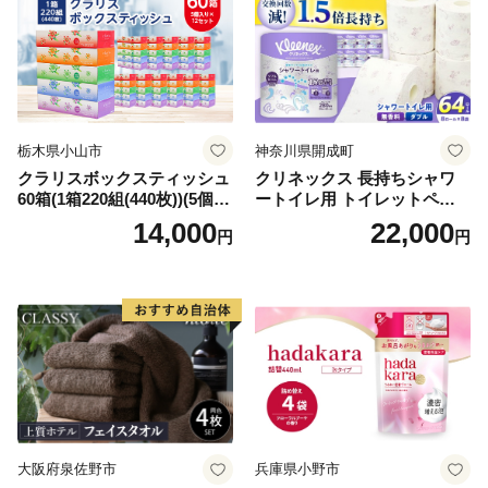
栃木県小山市
神奈川県開成町
クラリスボックスティッシュ
クリネックス 長持ちシャワ
60箱(1箱220組(440枚))(5個入
ートイレ用 トイレットペー
り×12セット)【1256759】
パー（ダブル）64ロール(8ロ
14,000
22,000
円
円
ール×8パック) 開成町 トイレ
ットペーパーダブル 日用品
国産 新生活 ダブル SDGs 備
蓄 防災 エコ 消耗品 生活雑貨
生活用品 無香料 トイレット
ペーパー ダブル といれっと
ぺーぱー トイレ クレシア ト
イレットペーパー [BDBH002
-1]
大阪府泉佐野市
兵庫県小野市