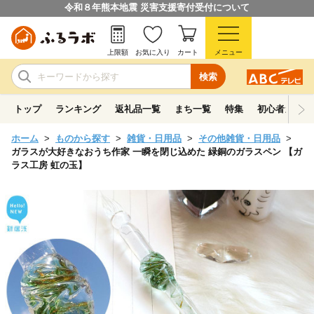
令和８年熊本地震 災害支援寄付受付について
上限額
お気に入り
カート
メニュー
検索
トップ
ランキング
返礼品一覧
まち一覧
特集
初心者ガイド
ホーム
ものから探す
雑貨・日用品
その他雑貨・日用品
ガラスが大好きなおうち作家 一瞬を閉じ込めた 緑銅のガラスペン 【ガ
ラス工房 虹の玉】