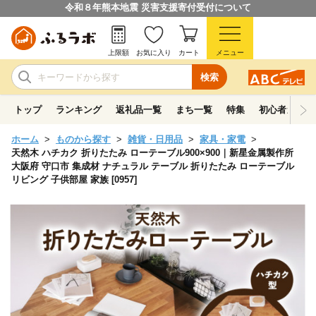
令和８年熊本地震 災害支援寄付受付について
上限額
お気に入り
カート
メニュー
検索
トップ
ランキング
返礼品一覧
まち一覧
特集
初心者ガイド
ホーム
ものから探す
雑貨・日用品
家具・家電
天然木 ハチカク 折りたたみ ローテーブル900×900｜新星金属製作所
大阪府 守口市 集成材 ナチュラル テーブル 折りたたみ ローテーブル
リビング 子供部屋 家族 [0957]