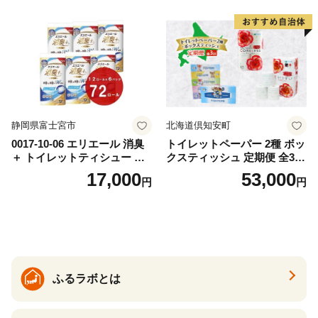
カテキン配合
とめ買い 防災 常備品 ペーパ
ー 消耗品 備蓄 送料無料 北海
道 倶知安町 日用品
静岡県富士宮市
北海道倶知安町
0017-10-06 エリエール 消臭
トイレットペーパー 2種 ボッ
＋ トイレットティシュー し
クスティッシュ 定期便 全3
っかり香るフレッシュクリア
回 日本製 まとめ買い 防災
17,000
53,000
円
円
の香り ダブル 12ロール×6パ
常備品 日用雑貨 消耗品 生活
ック 72ロール 25m トイレ
必需品 大容量 備蓄 リサイク
ットペーパー パルプ100％ 消
ル ティッシュ ペーパー まと
臭 防臭 日用品 消耗品 備蓄
め買い 雑貨 倶知安町
ふるラボとは