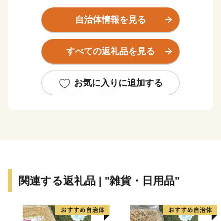
は一挙に市街地が拡がりました。
自治体情報を見る
また、早くから大手家電メーカーの企業城下町として発
展を遂げるとともに安定した税収を背景に各種行政サー
すべての返礼品を見る
ビスを充実させ、公共施設や都市基盤の整備を進めてき
た結果、現在では日常生活を支える基本的な施設整備は
一定の到達点に達し、成熟した都市としての機能を備え
お気に入りに追加する
るに至っています。
市内の交通機関は、大阪市中心部まで約15分の京阪電
車、大阪市営地下鉄や、大阪空港まで約35分の大阪モノ
レールが縦横に走り、主要道路は、国道1号・阪神高速
道路・近畿自動車道などが整備され、各都市を結ぶ交通
の要衝となっています。
関連する返礼品 | "雑貨・日用品"