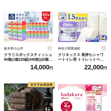
備品 日用雑貨 消耗品 生活必
備蓄 秋田県 能代市 送料無料
需品 備蓄 ペーパー 紙 北海道
《能代製紙》
倶知安町 日用品
栃木県小山市
神奈川県開成町
クラリスボックスティッシュ
クリネックス 長持ちシャワ
60箱(1箱220組(440枚))(5個入
ートイレ用 トイレットペー
り×12セット)【1256759】
パー（ダブル）64ロール(8ロ
14,000
22,000
円
円
ール×8パック) 開成町 トイレ
ットペーパーダブル 日用品
国産 新生活 ダブル SDGs 備
蓄 防災 エコ 消耗品 生活雑貨
生活用品 無香料 トイレット
ペーパー ダブル といれっと
ぺーぱー トイレ クレシア ト
イレットペーパー [BDBH002
-1]