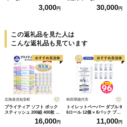
3,000
30,000
円
円
この返礼品を見た人は
こんな返礼品も見ています
北海道倶知安町
秋田県能代市
ブライティア ソフト ボック
トイレットペーパー ダブル 9
スティッシュ 200組 400枚 60
6ロール 12個 × 8パック ブラ
箱 日本製 まとめ買い ティッ
ンカ 再生紙 100％ 芯あり 日
16,000
11,000
円
円
シュ リサイクル 長持 防災 常
用品 消耗品 無香料 生活用品