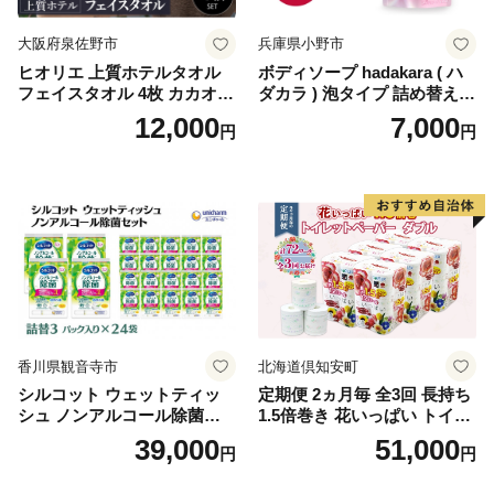
大阪府泉佐野市
兵庫県小野市
ヒオリエ 上質ホテルタオル
ボディソープ hadakara ( ハ
フェイスタオル 4枚 カカオ
ダカラ ) 泡タイプ 詰め替え 4
【タオル 泉州タオル 吸水 普
40ml×4袋 ボディーソープ 泡
12,000
7,000
円
円
段使い 無地 シンプル 日用品
ボディソープ 泡 日用品 消耗
ふわふわ ふかふか 家族 たお
品 バス用品 大容量 いい 匂い
る 一人暮らし】
ボディ 保湿 LION ライオン
泡石鹸 石鹸 兵庫 兵庫県 小野
市
香川県観音寺市
北海道倶知安町
シルコット ウェットティッ
定期便 2ヵ月毎 全3回 長持ち
シュ ノンアルコール除菌詰
1.5倍巻き 花いっぱい トイレ
替（43枚×3P）×24袋 日用品
ットペーパー ダブル 45ｍ 計
39,000
51,000
円
円
おもちゃ 拭き取り 手拭き 外
72ロール 全18種 花柄 プリン
出時 お出かけ時 食事前 緑茶
ト ハーブ 香り付き 日本製 ま