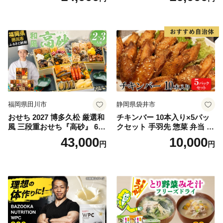
福岡県田川市
静岡県袋井市
おせち 2027 博多久松 厳選和
チキンバー 10本入り×5パッ
風 三段重おせち『高砂』 6.5
クセット 手羽先 惣菜 弁当 お
寸 3段重 2～3人前 おせち料
かず お酒 おつまみ ギフト キ
43,000
10,000
円
円
理 重箱 お正月 冷凍おせち 縁
ャンプ アウトドア キャンプ
起物 祝箸付 福岡 お節 オセチ
飯 保存食 非常食 鶏肉 肉 お
oseti osechi お祝い 迎春おせ
肉 鶏 人気 厳選 静岡県袋井市
ち 本格おせち おせち予約 年
末 年始 お取り寄せ 新春 贅沢
おせち こだわりおせち 惣菜
老舗おせち ふるさと納税お
せち 御節 お節料理 正月 調理
不要 おせち料理2027