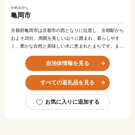
かめおかし
亀岡市
京都府亀岡市は京都市の西となりに位置し、京都駅から
およそ20分。周囲を美しい山々に囲まれ、暮らしやす
く、豊かな自然と美味しい水に恵まれたまちです。ま
た、古くから城下町として栄え、足利尊氏や明智光秀な
ど日本の歴史が変わる発信点となったまちでもありま
自治体情報を見る
す。
秋から春にかけては、亀岡盆地一帯に発生する「丹波
すべての返礼品を見る
霧」が、亀岡を象徴する風景として知られています。特
に朝方、かめおか霧のテラスから望む「雲海」は素晴ら
しく、絶景をお楽しみいただけます。
お気に入りに追加する