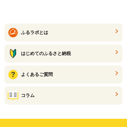
ゲ コーン ポタージュ トマト
く質 食物繊維 食品 F20E-799
温活 ダイエット 美容 プロテ
イン 食品 F20E-809
ふるラボとは
はじめてのふるさと納税
よくあるご質問
コラム