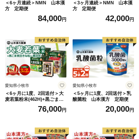
＜6ヶ月連続＞NMN 山本漢
＜3ヶ月連続＞NMN 山本漢
方 定期便
方 定期便
84,000
42,000
円
円
愛知県小牧市
愛知県小牧市
＜6ヶ月に1度、2回送付＞大
＜5ヶ月に1度、2回送付＞乳
麦若葉粉末(462H)+黒ごま黒
酸菌粒 山本漢方 定期便
豆きな粉+ 糖流茶 山本漢
76,000
20,000
円
円
方 定期便