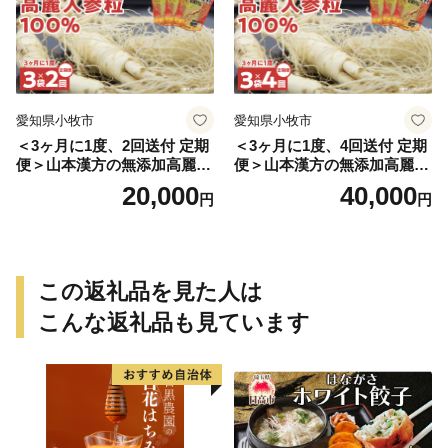
愛知県小牧市
愛知県小牧市
＜3ヶ月に1度、2回送付 定期
＜3ヶ月に1度、4回送付 定期
便＞山本漢方の無添加高麗人
便＞山本漢方の無添加高麗人
参粒
参粒
20,000
40,000
円
円
この返礼品を見た人は
こんな返礼品も見ています