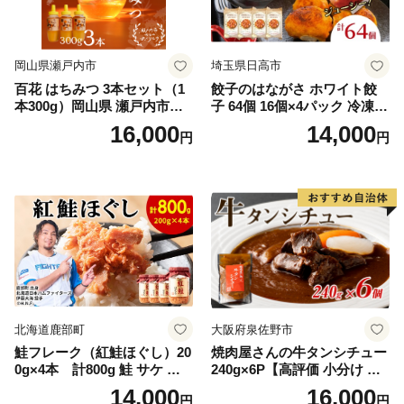
岡山県瀬戸内市
埼玉県日高市
百花 はちみつ 3本セット（1
餃子のはながさ ホワイト餃
本300g）岡山県 瀬戸内市産
子 64個 16個×4パック 冷凍
石黒農園 ヨーグルト パン 砂
中華 点心 B級グルメ ご当地
16,000
14,000
円
円
糖の代わり 香り高い いい香
野菜 おつまみ おかず 簡単調
り 季節の花の蜜 トンガリ容
理 時短 リピート 保存 豚肉
器入り
特製 ポーク 大きめ ジューシ
ー ギフト お取り寄せ 日高市
北海道鹿部町
大阪府泉佐野市
鮭フレーク（紅鮭ほぐし）20
焼肉屋さんの牛タンシチュー
0g×4本 計800g 鮭 サケ 鮭
240g×6P【高評価 小分け 惣
ほぐし サケフレーク シャケ
菜 牛たん 一人暮らし 冷凍】
14,000
16,000
円
円
フレーク 鮭フレーク