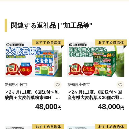
関連する返礼品 | "加工品等"
愛知県小牧市
愛知県小牧市
＜2ヶ月に1度、6回送付＞乳
＜2ヶ月に1度、6回送付＞国
酸菌＋大麦若葉粉末60H 山
産有機大麦若葉＆30種の野
本漢方 定期便
菜 山本漢方 定期便
48,000
48,000
円
円