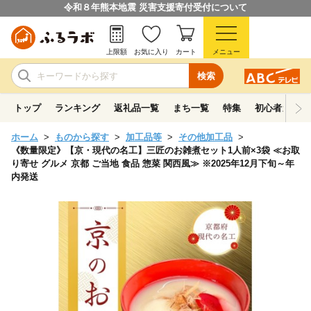
令和８年熊本地震 災害支援寄付受付について
上限額
お気に入り
カート
メニュー
検索
トップ
ランキング
返礼品一覧
まち一覧
特集
初心者ガイド
ホーム
ものから探す
加工品等
その他加工品
《数量限定》【京・現代の名工】三匠のお雑煮セット1人前×3袋 ≪お取
り寄せ グルメ 京都 ご当地 食品 惣菜 関西風≫ ※2025年12月下旬～年
内発送