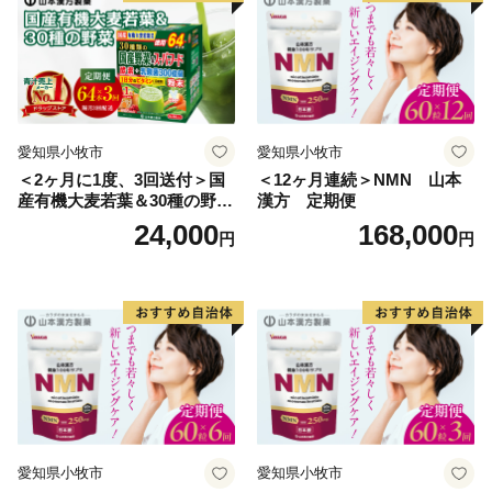
愛知県小牧市
愛知県小牧市
＜2ヶ月に1度、3回送付＞国
＜12ヶ月連続＞NMN 山本
産有機大麦若葉＆30種の野
漢方 定期便
菜 山本漢方 定期便
24,000
168,000
円
円
愛知県小牧市
愛知県小牧市