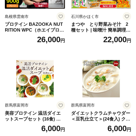
島根県雲南市
石川県かほく市
プロテイン BAZOOKA NUT
まつや とり野菜みそ汁 2
RITION WPC（ホエイプロテ
種セット | 味噌汁 簡単調理
イン）＜プレーン＞ 900g｜
お味噌 おみそ みそ とり野菜
26,000
22,000
円
円
バズーカ岡田監修・植物由来
時短料理 時短ごはん ご当地
の甘味料使用・国内製造 島
フリーズドライ
根県雲南市/株式会社アルプ
ロン [AIEN005]
群馬県富岡市
群馬県富岡市
美容プロテイン 温活ダイエ
ダイエットクラムチャウダー
ットスープセット (16食) 小
＜豆乳仕立て＞(24食入) クラ
分け スープ 食べ比べ セット
ムチャウダー 豆乳 ダイエッ
6,000
6,000
円
円
詰合せ クラムチャウダー チ
ト スープ プロテイン たんぱ