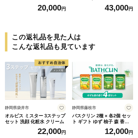
20,000
43,000
円
円
この返礼品を見た人は
こんな返礼品も見ています
静岡県袋井市
静岡県藤枝市
オルビス ミスター 3ステップ
バスクリン 2種 × 各2個 セッ
セット 洗顔 化粧水 クリーム
ト ギフト ゆず 柚子 森 香り
日用品 お風呂 バス用品 温活
22,000
12,000
円
円
アロマ 香り まとめ買い静岡