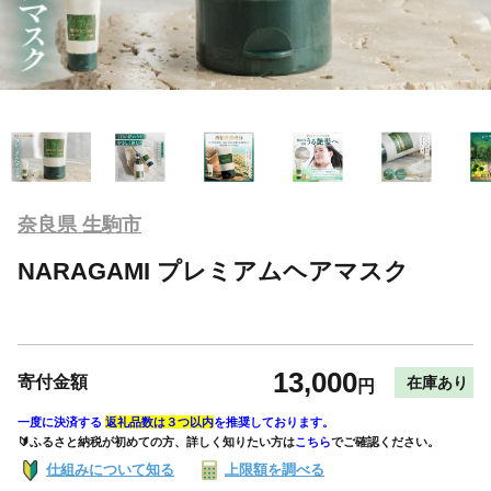
奈良県 生駒市
NARAGAMI プレミアムヘアマスク
13,000
寄付金額
在庫あり
円
一度に決済する
返礼品数は３つ以内
を推奨しております。
🔰ふるさと納税が初めての方、詳しく知りたい方は
こちら
でご確認ください。
仕組みについて知る
上限額を調べる