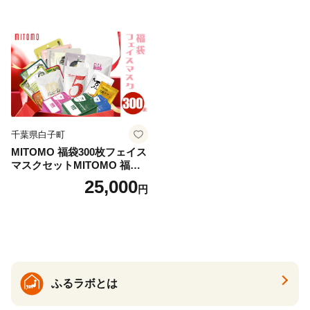
県 藤枝市 医薬部外品
千葉県白子町
MITOMO 福袋300枚フェイス
マスクセットMITOMO 福袋3
00枚フェイスマスクセット
25,000
円
ふるさと納税 パック ファイ
スパック フェイスマスク 美
容 スキンケア 福袋 千葉県 白
子町 送料無料 SHAG003
ふるラボとは