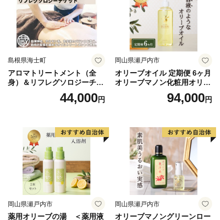
島根県海士町
岡山県瀬戸内市
アロマトリートメント（全
オリーブオイル 定期便 6ヶ月
身）＆リフレグソロジーチケ
オリーブマノン化粧用オリー
ット
ブオイル 200ml オリーブ オ
44,000
94,000
円
円
イル 美容 スキンケア 化粧用
油 オリーブ油 お楽しみ
岡山県瀬戸内市
岡山県瀬戸内市
薬用オリーブの湯 ＜薬用液
オリーブマノングリーンロー