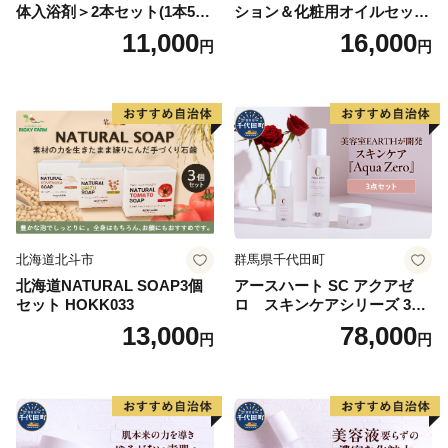
体入浴剤＞2本セット(1本500
ション＆化粧用オイルセット
ml） 美容
美容グッズ スキンケア 化粧
11,000
16,000
円
円
水
北海道北斗市
群馬県千代田町
北海道NATURAL SOAP3個
アースハート SC アクアゼ
セット HOKK033
ロ スキンケアシリーズ 3点
セット
13,000
78,000
円
円