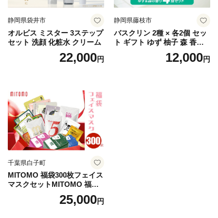
静岡県袋井市
静岡県藤枝市
オルビス ミスター 3ステップ
バスクリン 2種 × 各2個 セッ
セット 洗顔 化粧水 クリーム
ト ギフト ゆず 柚子 森 香り
日用品 お風呂 バス用品 温活
22,000
12,000
円
円
アロマ 香り まとめ買い静岡
県 藤枝市 医薬部外品
千葉県白子町
MITOMO 福袋300枚フェイス
マスクセットMITOMO 福袋3
00枚フェイスマスクセット
25,000
円
ふるさと納税 パック ファイ
スパック フェイスマスク 美