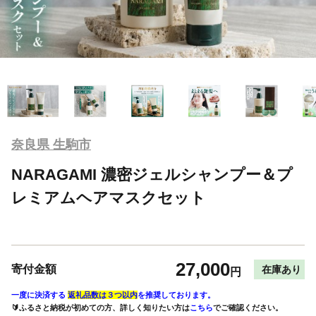
奈良県 生駒市
NARAGAMI 濃密ジェルシャンプー＆プ
レミアムヘアマスクセット
27,000
寄付金額
在庫あり
円
一度に決済する
返礼品数は３つ以内
を推奨しております。
🔰ふるさと納税が初めての方、詳しく知りたい方は
こちら
でご確認ください。