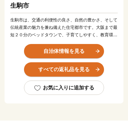
生駒市
生駒市は、交通の利便性の良さ、自然の豊かさ、そして
伝統産業の魅力を兼ね備えた住宅都市です。大阪まで最
短２０分のベッドタウンで、子育てしやすく、教育環境
も充実しています。
ふるさと生駒応援寄附を通じて、子どもたちの成長を見
自治体情報を見る
守りながら共に育ち続けるまち、生駒をぜひ応援してく
ださい。
すべての返礼品を見る
お気に入りに追加する