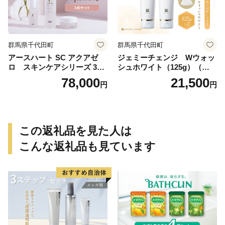
群馬県千代田町
群馬県千代田町
アースハート SC アクアゼ
ジェミーチェンジ Wウォッ
ロ スキンケアシリーズ 3点
シュホワイト（125g）（泡立
セット
てネット付）×2本 群馬県 千
78,000
21,500
円
円
代田町
この返礼品を見た人は
こんな返礼品も見ています