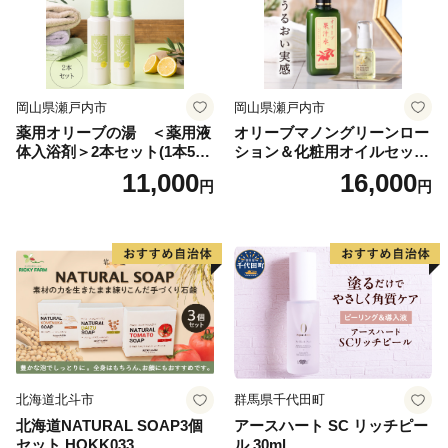
岡山県瀬戸内市
岡山県瀬戸内市
薬用オリーブの湯 ＜薬用液
オリーブマノングリーンロー
体入浴剤＞2本セット(1本500
ション＆化粧用オイルセット
ml） 美容
美容グッズ スキンケア 化粧
11,000
16,000
円
円
水
北海道北斗市
群馬県千代田町
北海道NATURAL SOAP3個
アースハート SC リッチピー
セット HOKK033
ル 30ml