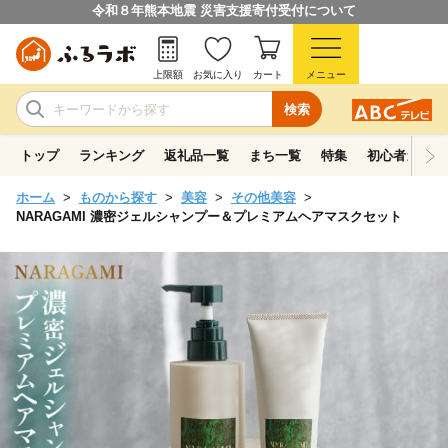
令和８年熊本地震 災害支援寄付受付について
上限額
お気に入り
カート
メニュー
検索
トップ
ランキング
返礼品一覧
まち一覧
特集
初心者ガイド
ホーム
ものから探す
美容
その他美容
NARAGAMI 濃密ジェルシャンプー＆プレミアムヘアマスクセット