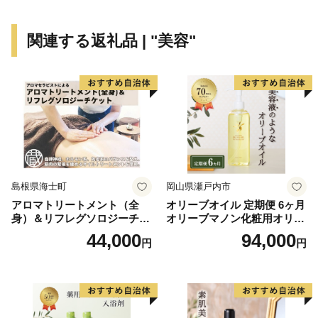
関連する返礼品 | "美容"
島根県海士町
岡山県瀬戸内市
アロマトリートメント（全
オリーブオイル 定期便 6ヶ月
身）＆リフレグソロジーチケ
オリーブマノン化粧用オリー
ット
ブオイル 200ml オリーブ オ
44,000
94,000
円
円
イル 美容 スキンケア 化粧用
油 オリーブ油 お楽しみ