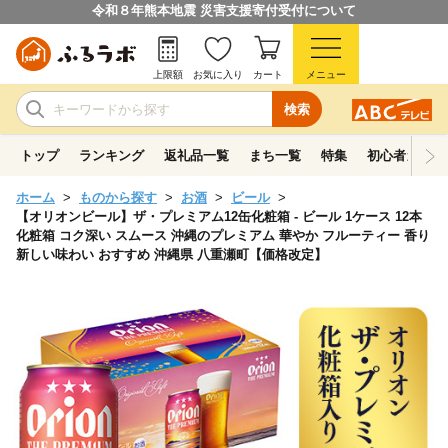
令和８年熊本地震 災害支援寄付受付について
上限額
お気に入り
カート
メニュー
検索
トップ
ランキング
返礼品一覧
まち一覧
特集
初心者ガイド
ホーム
ものから探す
お酒
ビール
【オリオンビール】ザ・プレミアム12缶化粧箱 - ビール 1ケース 12本
化粧箱 コク深い スムース 沖縄のプレミアム 華やか フルーティー 香り
新しい味わい おすすめ 沖縄県 八重瀬町【価格改定】