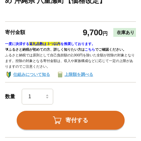
め 沖縄県 八重瀬町【価格改定】
9,700
寄付金額
在庫あり
円
一度に決済する
返礼品数は３つ以内
を推奨しております。
🔰ふるさと納税が初めての方、詳しく知りたい方は
こちら
でご確認ください。
ふるさと納税では原則として自己負担額の2,000円を除いた全額が控除の対象となり
ます。控除の対象となる寄付金額は、収入や家族構成などに応じて一定の上限があ
りますのでご注意ください。
仕組みについて知る
上限額を調べる
数量
寄付する