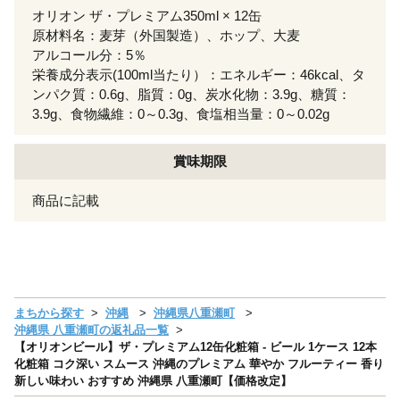
オリオン ザ・プレミアム350ml × 12缶
原材料名：麦芽（外国製造）、ホップ、大麦
アルコール分：5％
栄養成分表示(100ml当たり）：エネルギー：46kcal、タ
ンパク質：0.6g、脂質：0g、炭水化物：3.9g、糖質：
3.9g、食物繊維：0～0.3g、食塩相当量：0～0.02g
賞味期限
商品に記載
まちから探す
沖縄
沖縄県八重瀬町
沖縄県 八重瀬町の返礼品一覧
【オリオンビール】ザ・プレミアム12缶化粧箱 - ビール 1ケース 12本
化粧箱 コク深い スムース 沖縄のプレミアム 華やか フルーティー 香り
新しい味わい おすすめ 沖縄県 八重瀬町【価格改定】