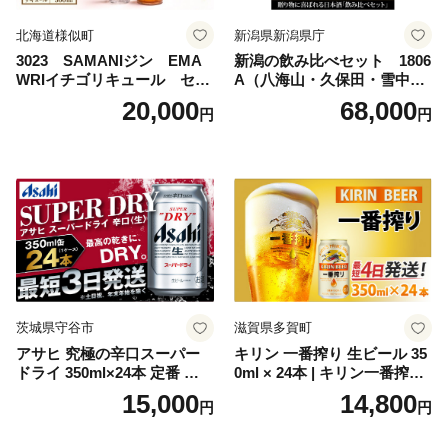
北海道様似町
新潟県新潟県庁
3023 SAMANIジン EMA
新潟の飲み比べセット 1806
WRIイチゴリキュール セッ
A（八海山・久保田・雪中
ト（箱入り）【大人の味 酒
梅・越乃寒梅・かたふね・千
20,000
68,000
円
円
お酒 洋酒 スピリッツ クラフ
代の光）
トジン 国産 sake SAKE gin
GIN liqueur LIQUEUR お酒
セット 詰め合わせ カクテル
ソーダ割り アルコール ロッ
ク ソーダ ジントニック 】
茨城県守谷市
滋賀県多賀町
アサヒ 究極の辛口スーパー
キリン 一番搾り 生ビール 35
ドライ 350ml×24本 定番 ビー
0ml × 24本 | キリン一番搾り
ル 缶ビール 酒 お酒 アルコー
キリンビール 一番搾り ビー
15,000
14,800
円
円
ル 辛口
ル 24缶 きりんいちばんしぼ
り キリン一番搾り びーる 1