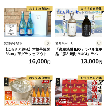
愛知県小牧市
愛知県幸田町
【ふるさと納税】本格芋焼酎
「彦左焼酎 IMO」ラベル変更
『Sun』芋グラッセ アウトド
品「彦左焼酎 MUGI」ラベル
ア ソロキャンプ ベランピン
変更品 飲み比べ セット 合計
16,000
13,000
円
円
グ 巣ごもり 就労支援
2本 720ml×各1本 25度 焼酎
お酒 麦焼酎 芋焼酎