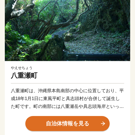
やえせちょう
八重瀬町
八重瀬町は、沖縄県本島南部の中心に位置しており、平
成18年1月1日に東風平町と具志頭村が合併して誕生し
た町です。町の南部には八重瀬岳や具志頭海岸といった
豊かな自然が広がっており、農業、畜産、漁業が盛んに
おこなわれています。町の北部地域は、大型店舗の進出
自治体情報を見る
や集合住宅の増加など、都市化が進展しており、田園と