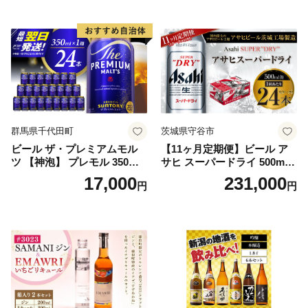
群馬県千代田町
茨城県守谷市
ビール ザ・プレミアムモル
【11ヶ月定期便】ビール ア
ツ 【神泡】 プレモル 350ml
サヒ スーパードライ 500ml 2
× 24本 サントリー〈天然水の
4本 1ケース×11ヶ月 | アサヒ
17,000
231,000
円
円
ビール工場〉群馬※沖縄・離
ビール 究極の辛口 酒 お酒 ア
島地域へのお届け不可
ルコール 生ビール Asahi ア
サヒビール スーパードライ s
uper dry 11回 缶ビール 缶 ギ
フト 内祝い 茨城県守谷市 送
料無料