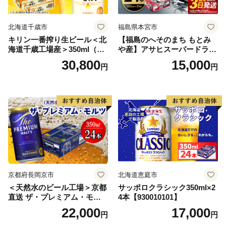
北海道千歳市
福島県本宮市
キリン一番搾り生ビール＜北
【福島のへそのまち もとみ
海道千歳工場産＞350ml（24
や産】アサヒスーパードライ
本） 2ケース
350ml×24本 合計8.4L 1ケー
30,800
15,000
円
円
ス アルコール度数5% 缶ビー
ル お酒 ビール アサヒ スーパ
ードライ super dry 24缶 辛
口 送料無料 カメイ 本宮市
【07214-0206】
京都府長岡京市
北海道恵庭市
＜天然水のビール工場＞京都
サッポロクラシック350ml×2
直送 ザ・プレミアム・モル
4本【930010101】
ツ 350ml×24本 プレモル [149
22,000
17,000
円
円
5]