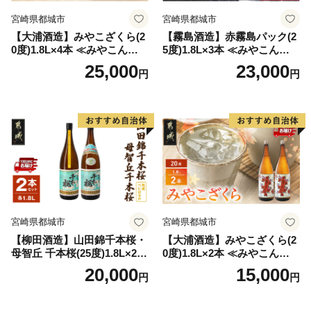
宮崎県都城市
宮崎県都城市
【大浦酒造】みやこざくら(2
【霧島酒造】赤霧島パック(2
0度)1.8L×4本 ≪みやこんじょ
5度)1.8L×3本 ≪みやこんじょ
特急便≫_AD-0771
特急便≫_23-07-K03P-1800-3
25,000
23,000
円
円
-Q
宮崎県都城市
宮崎県都城市
【柳田酒造】山田錦千本桜・
【大浦酒造】みやこざくら(2
母智丘 千本桜(25度)1.8L×2本
0度)1.8L×2本 ≪みやこんじょ
≪みやこんじょ特急便≫_AC
特急便≫_MJ-0771
20,000
15,000
円
円
-0751