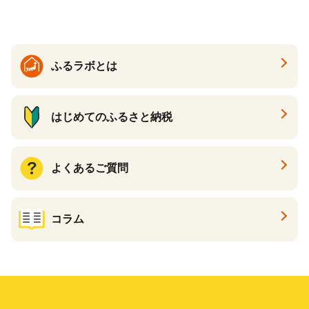
ケース 24缶 24本 キリン一番
搾り KIRIN きりん 麒麟 キリ
ン一番搾り いちばんしぼり
キリン一番搾り 父の日 ちち
の日
ふるラボとは
はじめてのふるさと納税
よくあるご質問
コラム