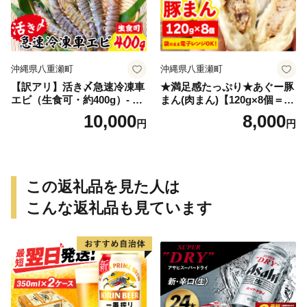
沖縄県八重瀬町
沖縄県八重瀬町
【訳アリ】活き〆急速冷凍車
★満足感たっぷり★あぐー豚
エビ（生食可・約400g）- 海
まん(肉まん)【120g×8個＝96
老 車えび 車海老 冷凍 生エビ
0g】袋のまま電子レンジで温
10,000
8,000
円
円
国産 養殖 えび天 エビフライ
めて、お召し上がりくださ
塩焼き 人気 沖縄県 八重瀬町
い。- 小分け 便利 冷凍 おや
つ 惣菜 人気 おすすめ 手軽
個包装 レンジ 沖縄県産あぐ
ー豚 レンチン 簡単調理 沖縄
この返礼品を見た人は
県 八重瀬【価格改定】
こんな返礼品も見ています