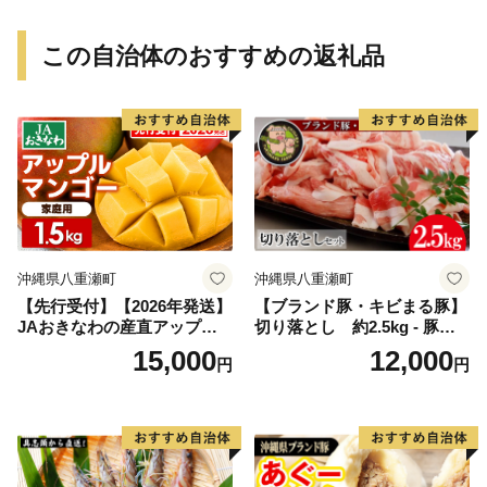
この自治体のおすすめの返礼品
沖縄県八重瀬町
沖縄県八重瀬町
【先行受付】【2026年発送】
【ブランド豚・キビまる豚】
JAおきなわの産直アップル
切り落とし 約2.5kg - 豚肉
マンゴー 約1.5kg【ご家庭
小分け 500gずつ 部位混合
15,000
12,000
円
円
用・白箱】- 先行予約 沖縄 産
色々楽しめる 人気 しょうが
地直送 南国フルーツ 旬の味
焼き 肉じゃが 豚丼 豚キムチ
覚 家庭用 オススメ 沖縄県 八
肉巻き アレンジ 色々 人気 ブ
重瀬町
ランド豚 おすすめ 沖縄県 八
重瀬町【価格改定】