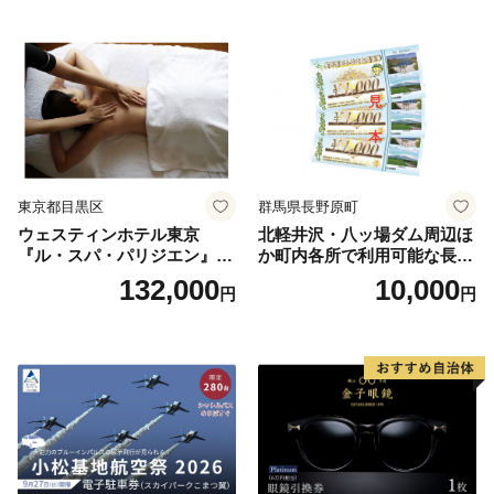
ラン ブッフェ 東京都 お食事
券
東京都目黒区
群馬県長野原町
ウェスティンホテル東京
北軽井沢・八ッ場ダム周辺ほ
『ル・スパ・パリジエン』選
か町内各所で利用可能な長野
べるボディセラピー90分/1名
原町ふるさと感謝券（3,000
132,000
10,000
円
円
円分）【トラベル 観光 旅行
お土産 群馬県 長野原町 北軽
井沢】