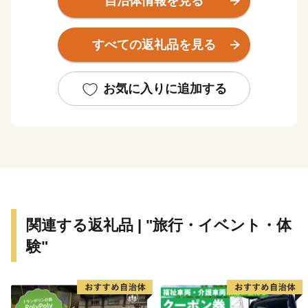
自治体情報を見る
を象徴する美しい風景となっており、一帯が、国の名勝
及び天然記念物に指定されています。また、風景だけで
すべての返礼品を見る
なく、ミシュラン・グリーンガイド・ジャポン一つ星を
獲得した寶登山神社のほか、ハイキングや川下り、ラフ
ティング等のアクティビティも楽しむことができ、年間
お気に入りに追加する
３００万人の観光客の皆さんに訪れていただいていま
す。
長瀞町は「はつらつ長瀞」をスローガンとして“人も
社会も自然もすべてが健康で、はつらつとして暮らせる
まちづくり”を目指して、様々な取り組みを行っていま
す。
関連する返礼品 | "旅行・イベント・体
特に、結婚から出産・子育てまで切れ目のない支援を積
験"
極的に取り組んでおり、子育て・若者世代の方やその子
どもたちが住みやすいまちづくりを進めています。ま
た、観光客の方に更に楽しんでいただけるように観光施
策にも力を入れています。子どもたちをはじめとした町