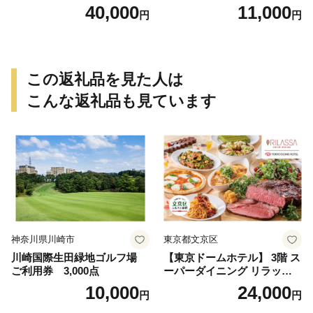
0円）
40,000
11,000
円
円
この返礼品を見た人は
こんな返礼品も見ています
神奈川県川崎市
東京都文京区
川崎国際生田緑地ゴルフ場
【東京ドームホテル】 3階 ス
ご利用券 3,000点
ーパーダイニング リラッサ
ランチブッフェ お食事券 大
10,000
24,000
円
円
人1名様分 関東 東京 ご利用
券 ランチ 昼食 食事券 レスト