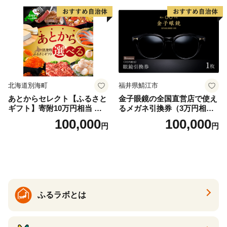
北海道別海町
福井県鯖江市
あとからセレクト【ふるさと
金子眼鏡の全国直営店で使え
ギフト】寄附10万円相当 あ
るメガネ引換券（3万円相
とから選べる！ ギフト いく
当） Bronze
100,000
100,000
円
円
ら ほたて 海鮮 牛肉 別海町
ケーキ アイス （ 後から 選べ
る カタログ カタログポイン
ト カタログギフト あとから
カタログ あとからカタログ
ポイント あとからカタログ
ギフト ふるさと納税 ）
ふるラボとは