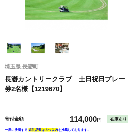
埼玉県 長瀞町
長瀞カントリークラブ 土日祝日プレー
券2名様【1219670】
114,000
寄付金額
在庫あり
円
一度に決済する
返礼品数は３つ以内
を推奨しております。