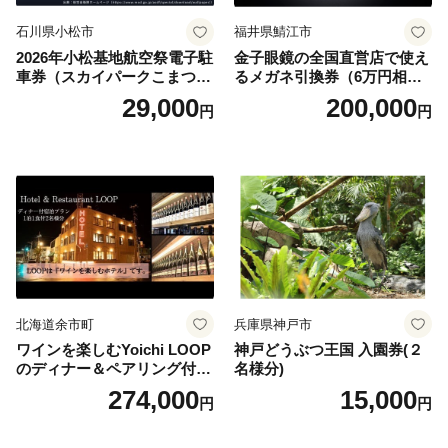
石川県小松市
福井県鯖江市
2026年小松基地航空祭電子駐
金子眼鏡の全国直営店で使え
車券（スカイパークこまつ
るメガネ引換券（6万円相
翼） 駐車場 シャトルバスの
当） Platinum
29,000
200,000
円
円
りばすぐ 石川県 小松市
北海道余市町
兵庫県神戸市
ワインを楽しむYoichi LOOP
神戸どうぶつ王国 入園券(２
のディナー＆ペアリング付宿
名様分)
泊プラン＜デラックスツイン
274,000
15,000
円
円
＞