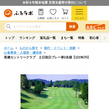
令和８年熊本地震 災害支援寄付受付について
上限額
お気に入り
カート
メニュー
検索
トップ
ランキング
返礼品一覧
まち一覧
特集
初心者ガイド
ホーム
ものから探す
旅行・イベント・体験
お食事券・入場券・優待券
長瀞カントリークラブ 土日祝日プレー券2名様【1219670】