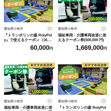
民の方、観光客の方の笑顔で溢れるまちづくりを行って
参りますので温かいご支援、寄附金を心よりお待ちして
おります。そして、一年中いつ訪れても魅力いっぱいの
観光地「長瀞」へ是非遊びに来て楽しんでください！
愛知県小牧市
愛知県小牧市
『トランポリンの森 RolyPol
福祉車両・介護車両改造に使
y』で使えるクーポン（18,00
えるクーポン券(500,000 円)
※お礼品の贈呈は、町外にお住まいの方です。
0円）
60,000
1,669,000
円
円
※同一年内で複数回の寄附を行った場合でも、都度お礼
品を受取る事ができます。
愛知県小牧市
愛知県小牧市
福祉車両・介護車両改造に使
『トランポリンの森 RolyPol