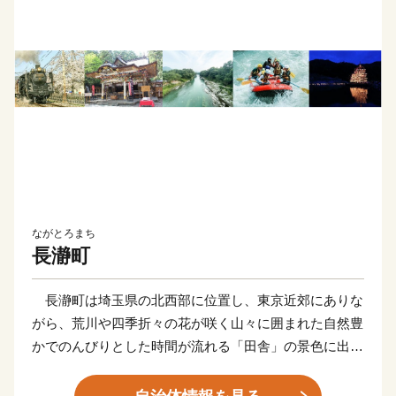
ながとろまち
長瀞町
長瀞町は埼玉県の北西部に位置し、東京近郊にありな
がら、荒川や四季折々の花が咲く山々に囲まれた自然豊
かでのんびりとした時間が流れる「田舎」の景色に出会
うことができる町です。町を流れる荒川により創り出さ
れた岩畳は、地質学的にも貴重であるとともに、長瀞町