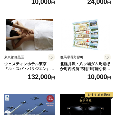
10,000
24,000
円
円
人1名様分 関東 東京 ご利用
券 ランチ 昼食 食事券 レスト
ラン ブッフェ 東京都 お食事
券
東京都目黒区
群馬県長野原町
ウェスティンホテル東京
北軽井沢・八ッ場ダム周辺ほ
『ル・スパ・パリジエン』選
か町内各所で利用可能な長野
べるボディセラピー90分/1名
原町ふるさと感謝券（3,000
132,000
10,000
円
円
円分）【トラベル 観光 旅行
お土産 群馬県 長野原町 北軽
井沢】