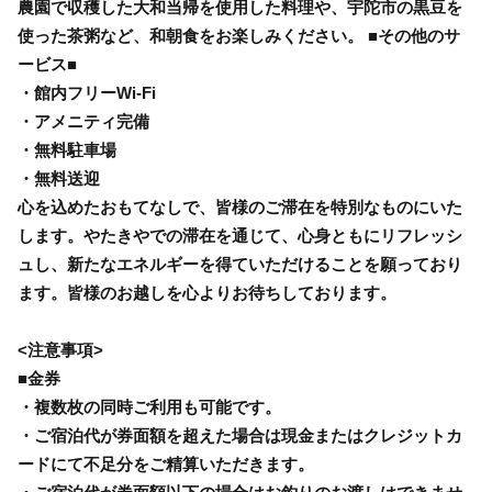
農園で収穫した大和当帰を使用した料理や、宇陀市の黒豆を
使った茶粥など、和朝食をお楽しみください。 ■その他のサ
ービス■
・館内フリーWi-Fi
・アメニティ完備
・無料駐車場
・無料送迎
心を込めたおもてなしで、皆様のご滞在を特別なものにいた
します。やたきやでの滞在を通じて、心身ともにリフレッシ
ュし、新たなエネルギーを得ていただけることを願っており
ます。皆様のお越しを心よりお待ちしております。
<注意事項>
■金券
・複数枚の同時ご利用も可能です。
・ご宿泊代が券面額を超えた場合は現金またはクレジットカ
ードにて不足分をご精算いただきます。