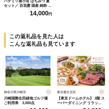
ハチミツ屋小谷 はちみつ 夏
セット／ 百花蜜 国産 純粋 蜂
蜜 ハチミツ ハニー 非加熱 無
14,000
円
精製 贈答用 贈り物 奈良県 宇
陀市 ふるさと納税
この返礼品を見た人は
こんな返礼品も見ています
神奈川県川崎市
東京都文京区
川崎国際生田緑地ゴルフ場
【東京ドームホテル】 3階 ス
ご利用券 3,000点
ーパーダイニング リラッサ
ランチブッフェ お食事券 大