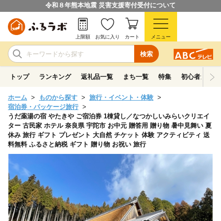
令和８年熊本地震 災害支援寄付受付について
上限額
お気に入り
カート
メニュー
検索
トップ
ランキング
返礼品一覧
まち一覧
特集
初心者ガイド
ホーム
ものから探す
旅行・イベント・体験
宿泊券・パッケージ旅行
うだ薬湯の宿 やたきや ご宿泊券 1棟貸し／なつかしいみらいクリエイ
ター 古民家 ホテル 奈良県 宇陀市 お中元 贈答用 贈り物 暑中見舞い 夏
休み 旅行 ギフト プレゼント 大自然 チケット 体験 アクティビティ 送
料無料 ふるさと納税 ギフト 贈り物 お祝い 旅行