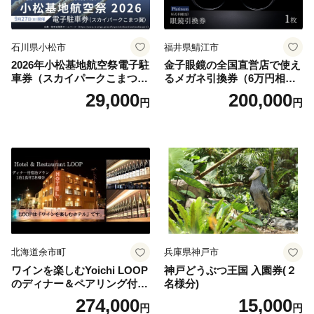
石川県小松市
福井県鯖江市
2026年小松基地航空祭電子駐
金子眼鏡の全国直営店で使え
車券（スカイパークこまつ
るメガネ引換券（6万円相
翼） 駐車場 シャトルバスの
当） Platinum
29,000
200,000
円
円
りばすぐ 石川県 小松市
北海道余市町
兵庫県神戸市
ワインを楽しむYoichi LOOP
神戸どうぶつ王国 入園券(２
のディナー＆ペアリング付宿
名様分)
泊プラン＜デラックスツイン
274,000
15,000
円
円
＞