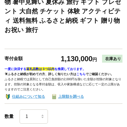
物 暑中見舞い 夏休み 旅行 ギフト プレゼ
ント 大自然 チケット 体験 アクティビテ
ィ 送料無料 ふるさと納税 ギフト 贈り物
お祝い 旅行
1,130,000
寄付金額
在庫あり
円
一度に決済する
返礼品数は３つ以内
を推奨しております。
🔰ふるさと納税が初めての方、詳しく知りたい方は
こちら
でご確認ください。
ふるさと納税では原則として自己負担額の2,000円を除いた全額が控除の対象となり
ます。控除の対象となる寄付金額は、収入や家族構成などに応じて一定の上限があ
りますのでご注意ください。
仕組みについて知る
上限額を調べる
数量