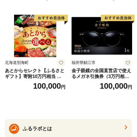
北海道別海町
福井県鯖江市
あとからセレクト【ふるさと
金子眼鏡の全国直営店で使え
ギフト】寄附10万円相当 あ
るメガネ引換券（3万円相
とから選べる！ ギフト いく
当） Bronze
100,000
100,000
円
円
ら ほたて 海鮮 牛肉 別海町
ケーキ アイス （ 後から 選べ
る カタログ カタログポイン
ト カタログギフト あとから
カタログ あとからカタログ
ポイント あとからカタログ
ギフト ふるさと納税 ）
ふるラボとは