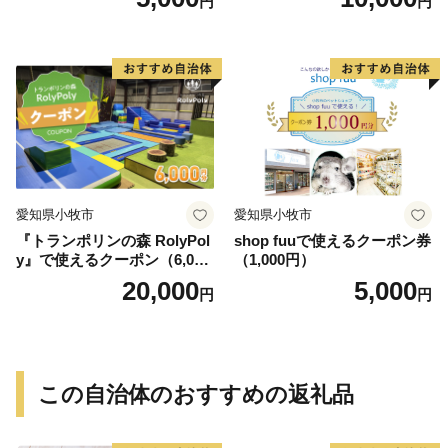
円
円
愛知県小牧市
愛知県小牧市
『トランポリンの森 RolyPol
shop fuuで使えるクーポン券
y』で使えるクーポン（6,000
（1,000円）
円）
20,000
5,000
円
円
この自治体のおすすめの返礼品