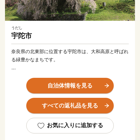
うだし
宇陀市
奈良県の北東部に位置する宇陀市は、大和高原と呼ばれ
る緑豊かなまちです。
女人高野として有名な室生寺や又兵衛桜、万葉人柿本人
麻呂が魅了されたかぎろひ、水の分配を司る水分神社な
自治体情報を見る
ど、歴史と自然が暮らしの中に息づいています。また、
伊勢本街道の宿場町として栄え、当時のにぎわいぶりを
すべての返礼品を見る
伝える街並みは、古の旅人の思いを今も伝えています。
平成18年1月の合併によって「宇陀市」となってから
お気に入りに追加する
は、日々新たな歴史を刻んでいます。