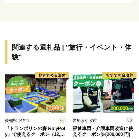
その原動力となっている「宇陀力（うだぢから）」をよ
り伸びやかに、そしてたくましくするため、みなさまか
らのご支援をお願いします。
関連する返礼品 | "旅行・イベント・体
験"
愛知県小牧市
愛知県小牧市
『トランポリンの森 RolyPol
福祉車両・介護車両改造に使
y』で使えるクーポン（12,00
えるクーポン券(200,000 円)