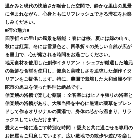
温かみと現代の快適さが融合した空間で、静かな里山の風景
に包まれながら、心身ともにリフレッシュできる滞在をお楽
しみください。
■宿の魅力■
四季折々の里山の風景を堪能 ：春には桜、夏には緑の山々、
秋には紅葉、冬には雪景色と、四季折々の美しい自然が広が
る里山で、心が癒される時間をお過ごしください。
地元食材を使用した創作イタリアン ：シェフが厳選した地元
の新鮮な食材を使用し、健康と美味しさを追求した創作イタ
リアンをご提供します。特に、農園で栽培した大和当帰や宇
陀市の黒豆を使った料理は絶品です。
信楽焼の浴槽で楽しむ薬湯 ：全客室にはヒノキ張りの浴室と
信楽焼の浴槽があり、大和当帰を中心に厳選の薬草をブレン
ドして作るオリジナルの薬湯で、身体の芯から温まり、リラ
ックスしていただけます。
愛犬と一緒に過ごす特別な時間 ：愛犬と共に過ごせる専用の
お部屋もご用意しています。広い敷地での散歩や遊びを楽し