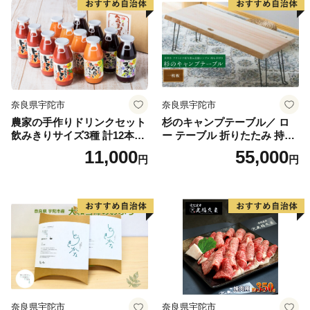
奈良県宇陀市
奈良県宇陀市
農家の手作りドリンクセット
杉のキャンプテーブル／ ロ
飲みきりサイズ3種 計12本／
ー テーブル 折りたたみ 持ち
トマト とまと ブルーベリー
手付き おしゃれ 木製 机 杉
11,000
55,000
円
円
にんじん 人参 りんご ジュー
天然木 無垢 一枚板 耳付き イ
ス 野菜ジュース 飲料 贈り物
ンテリア キャンプ アウトド
ギフト 畑工房気まま屋 奈良
ア MORITO 森庄銘木産業 奈
県 宇陀市 ふるさと納税
良県 宇陀市 ふるさと納税
奈良県宇陀市
奈良県宇陀市