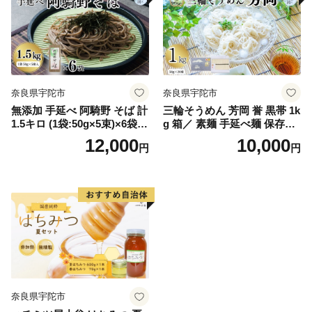
奈良県宇陀市
奈良県宇陀市
無添加 手延べ 阿騎野 そば 計
三輪そうめん 芳岡 誉 黒帯 1k
1.5キロ (1袋:50g×5束)×6袋／
g 箱／ 素麺 手延べ麺 保存食
蕎麦 麺 保存食 年越しそば お
温かい 鍋の締め 化粧箱 お取
12,000
10,000
円
円
取り寄せ ギフト 芳岡 奈良県
り寄せ ギフト 奈良県 宇陀市
宇陀市 ふるさと納税
ふるさと納税
奈良県宇陀市