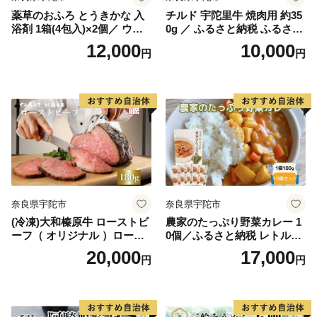
薬草のおふろ とうきかな 入
チルド 宇陀里牛 焼肉用 約35
浴剤 1箱(4包入)×2個／ ウェ
0g ／ ふるさと納税 ふるさと
ルネスフーズ UDA 大和当帰
焼肉 牛肉 焼き肉用肉 ギフト
12,000
10,000
円
円
薬草 ハーブ リラックス スト
お肉 バーベキュー BBQ キャ
レス解消 ボディケア 肌荒れ
ンプ 黒毛和牛 お中元 暑中見
改善 疲労回復 奈良県 宇陀市
舞い お土産 薄切り 切り落と
し 正月 奈良県 宇陀市 光福久
屋
奈良県宇陀市
奈良県宇陀市
(冷凍)大和榛原牛 ローストビ
農家のたっぷり野菜カレー 1
ーフ（ オリジナル ）ロース
0個／ふるさと納税 レトルト
ト 180g ／ふるさと納税 和牛
カレー 詰め合わせ ギフト 10
20,000
17,000
円
円
父の日 母の日 ギフト 黒毛和
食 野菜 ふるさと 有機野菜 オ
牛 A5等級 お中元 暑中見舞い
ーガニック 飯 簡単 時短 保存
お土産 正月 奈良県 宇陀市 う
食 奈良県 宇陀市 山口農園
し源 本店