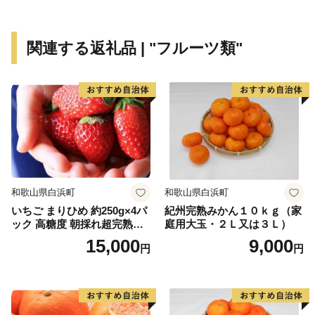
関連する返礼品 | "フルーツ類"
和歌山県白浜町
和歌山県白浜町
いちご まりひめ 約250g×4パ
紀州完熟みかん１０ｋｇ（家
ック 高糖度 朝採れ超完熟ま
庭用大玉・２Ｌ又は３Ｌ）
りひめ 1月以降発送分
15,000
9,000
円
円