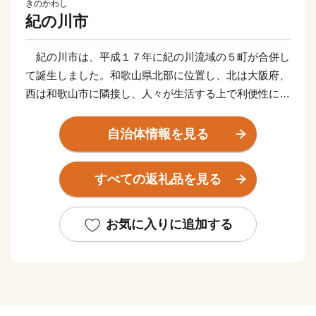
きのかわし
紀の川市
紀の川市は、平成１７年に紀の川流域の５町が合併し
て誕生しました。和歌山県北部に位置し、北は大阪府、
西は和歌山市に隣接し、人々が生活する上で利便性に富
み、清流・紀の川がもたらす豊かな恵みと美しい自然環
境、長い年月にわたって育まれてきた伝統ある歴史文化
自治体情報を見る
をはじめ、豊富な地域資源を有しています。
「安心・安全な」「住んでよかった」「住み続けたい」
すべての返礼品を見る
と誰もが実感できるよう、「人が行き交い 自然の恵み
あふれる 住みよいまち 紀の川市」を目標に、自然を
愛し、思いやりを持って暮らせるまちづくりを進めてい
お気に入りに追加する
ます。