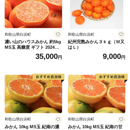
和歌山県白浜町
和歌山県白浜町
濃い山のハウスみかん 約5kg
紀州完熟みかん３ｋｇ（Ｍ又
MS玉 高糖度 ギフト 2024年7
はＬ）
月以降発送分
35,000
9,000
円
円
和歌山県白浜町
和歌山県白浜町
みかん 10kg MS玉 紀南の濃
みかん 10kg MS玉 紀南の甘