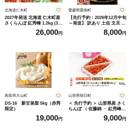
北海道仁木町
愛媛県愛南町
2027年発送 北海道 仁木町産
【先行予約：2026年12月中旬
さくらんぼ 紅秀峰 1.2kg (300
～発送】 訳あり 土佐 文旦 8k
g×4パック) Lサイズ以上 旬
g (Mサイズ以上サイズミック
26,000
8,000
円
円
桜桃 産地直送 サクランボ チ
ス) 8000円 わけあり ぶんた
ェリー フルーツ 果物 果物類
ん みかん mikan 蜜柑 ミカン
仁木町 仁木 [松山商店]
土佐文旦 家庭用 産地直送 国
産 農家直送 期間限定 特産品
サイズミックス くらもとフ
ァーム 愛南町 愛媛県
鳥取県大山町
山形県朝日町
DS-16 新甘泉梨 5kg（赤秀
＜ 先行予約 ＞ 山形県産 さく
限定）
らんぼ （ 佐藤錦 ・ 紅秀峰
） ご家庭用 M以上 700g 【20
19,000
9,000
円
円
26年6月下旬から7月上旬発
送】 山形県 果物 フルーツ 初
夏 夏 送料無料