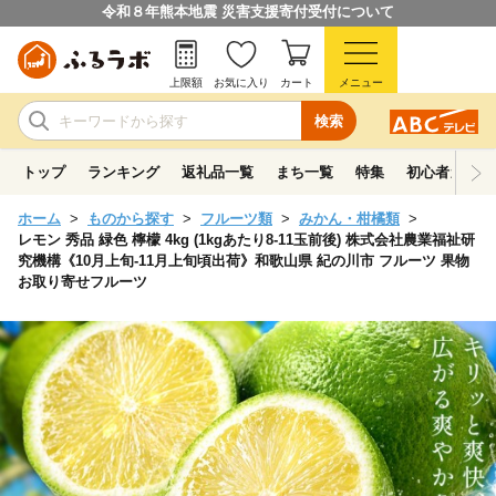
令和８年熊本地震 災害支援寄付受付について
上限額
お気に入り
カート
メニュー
検索
トップ
ランキング
返礼品一覧
まち一覧
特集
初心者ガイド
ホーム
ものから探す
フルーツ類
みかん・柑橘類
レモン 秀品 緑色 檸檬 4kg (1kgあたり8-11玉前後) 株式会社農業福祉研
究機構《10月上旬-11月上旬頃出荷》和歌山県 紀の川市 フルーツ 果物
お取り寄せフルーツ