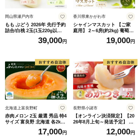
岡山県瀬戸内市
香川県東かがわ市
もも ぶどう 2026年 先行予約
シャインマスカット 【ご家
詰合/白桃 2玉(1玉220g以
庭用】 2～6房(約2kg) 葡萄 ぶ
上)・シャインマスカット 晴
どう ブドウ フルーツ 果物 く
39,000
19,000
円
円
王 2房(1房480g以上) 化粧箱
だもの 果実 旬の果物 旬のフ
入り 岡山県産 国産 フルーツ
ルーツ 香川 香川県 東かがわ
果物 ギフト
市
北海道上富良野町
長野県小諸市
赤肉メロン 2玉 厳選 秀品 特4
【オンライン決済限定】【20
サイズ 富良野 北海道 各2kg
26年8月上旬～発送予定】 先
～2.6kg 2玉 セット ファーム
行予約 「浅間水蜜桃プレミ
17,000
12,000
円
円
富良野 メロン めろん 果物 く
アム」 もも あかつき 秀品 約
だもの フルーツ デザート 旬
2kg 5～9玉 贈答品 ふるさと