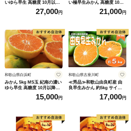
いゆら早生 高糖度 10月以降
い極早生みかん 高糖度 10月
発送 マルチ被覆栽培
以降発送 マルチ被覆栽培
27,000
21,000
円
円
和歌山県白浜町
和歌山県古座川町
みかん 5kg MS玉 紀南の濃い
≪秀品≫和歌山由良町産 由
ゆら早生 高糖度 10月以降発
良早生みかん 約5kg サイズお
送 マルチ被覆栽培
まかせ【sml106C】
15,000
17,000
円
円