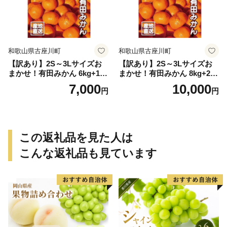
和歌山県古座川町
和歌山県古座川町
【訳あり】2S～3Lサイズお
【訳あり】2S～3Lサイズお
まかせ！有田みかん 6kg+1kg
まかせ！有田みかん 8kg+2kg
保証分 11月から12月下旬ま
保証分 11月から12月下旬ま
7,000
10,000
円
円
でに順次発送致します。 / 訳
でに順次発送致します。 / 訳
ありみかん 有田みかん みか
ありみかん 有田みかん みか
ん ミカン 蜜柑 柑橘 温州みか
ん ミカン 蜜柑 柑橘 温州みか
ん 和歌山 ご家庭用
ん 和歌山 ご家庭用
この返礼品を見た人は
こんな返礼品も見ています