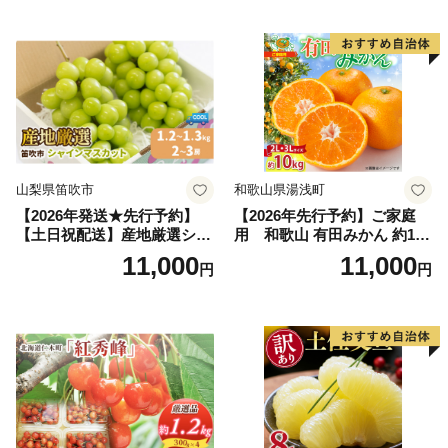
の果物 旬のフルーツ
納税 果物 桃 フルーツ モモ
果肉 長野県産 小諸市
山梨県笛吹市
和歌山県湯浅町
【2026年発送★先行予約】
【2026年先行予約】ご家庭
【土日祝配送】産地厳選シャ
用 和歌山 有田みかん 約10k
インマスカット1.2kg～1.3kg
g (2L、3Lサイズ)【湯浅町】
11,000
11,000
円
円
（2房～3房）※沖縄・離島配
_ZJ6079
送不可※ 106-003-sku02-26y
｜シャインマスカット 発送
笛吹市 山梨県 フルーツ 果物
ぶどう 葡萄 大粒 シャインマ
スカット おすすめ シャイン
マスカット 贈答 ギフト 産地
笛吹市 シャインマスカット
笛吹 葡萄 国産 ぶどう 人気
国産 1.2kg 先行｜