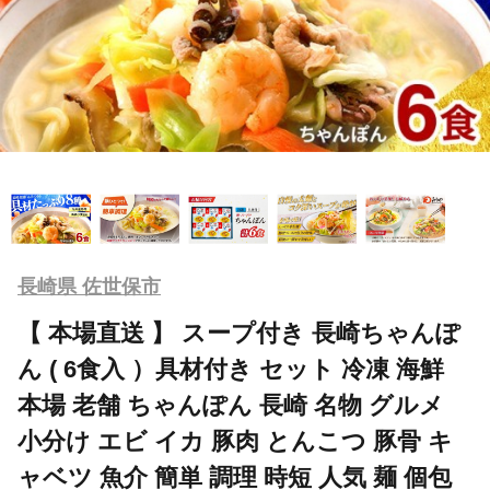
長崎県 佐世保市
【 本場直送 】 スープ付き 長崎ちゃんぽ
ん ( 6食入 ）具材付き セット 冷凍 海鮮
本場 老舗 ちゃんぽん 長崎 名物 グルメ
小分け エビ イカ 豚肉 とんこつ 豚骨 キ
ャベツ 魚介 簡単 調理 時短 人気 麺 個包