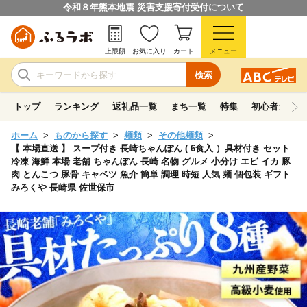
令和８年熊本地震 災害支援寄付受付について
上限額
お気に入り
カート
メニュー
検索
トップ
ランキング
返礼品一覧
まち一覧
特集
初心者ガイド
ホーム
ものから探す
麺類
その他麺類
【 本場直送 】 スープ付き 長崎ちゃんぽん ( 6食入 ）具材付き セット
冷凍 海鮮 本場 老舗 ちゃんぽん 長崎 名物 グルメ 小分け エビ イカ 豚
肉 とんこつ 豚骨 キャベツ 魚介 簡単 調理 時短 人気 麺 個包装 ギフト
みろくや 長崎県 佐世保市