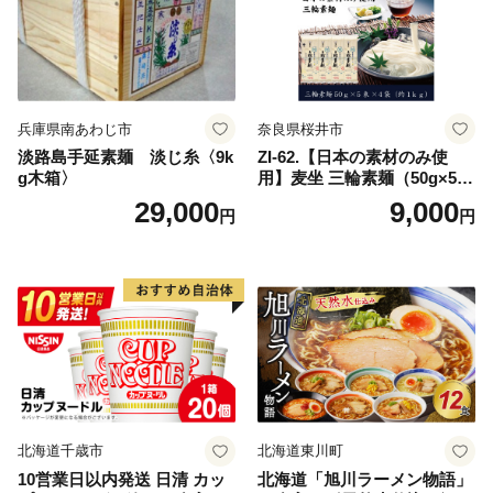
兵庫県南あわじ市
奈良県桜井市
淡路島手延素麺 淡じ糸〈9k
ZI-62.【日本の素材のみ使
g木箱〉
用】麦坐 三輪素麺（50g×5束
×4袋）
29,000
9,000
円
円
北海道千歳市
北海道東川町
10営業日以内発送 日清 カッ
北海道「旭川ラーメン物語」