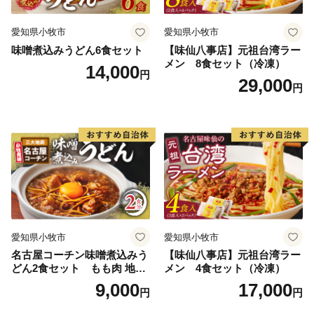
【市の花】カノコユリ
【隣接する自治体】長崎県（川棚町、西海市、佐々町、
愛知県小牧市
愛知県小牧市
波佐見町、平戸市、松浦市）、佐賀県（伊万里市、有田
味噌煮込みうどん6食セット
【味仙八事店】元祖台湾ラー
町）
メン 8食セット（冷凍）
14,000
円
29,000
円
【お問い合わせ先】
佐世保市ふるさと納税担当
電話 050-1707-9329
E-mail: info@furusato-sasebo.jp
愛知県小牧市
愛知県小牧市
名古屋コーチン味噌煮込みう
【味仙八事店】元祖台湾ラー
どん2食セット もも肉 地鶏
メン 4食セット（冷凍）
味噌うどん
9,000
17,000
円
円