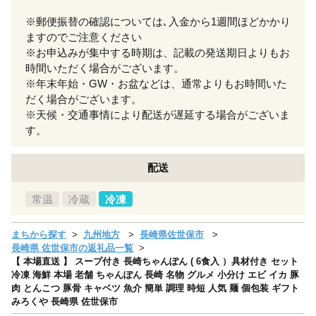
※郵便振替の確認については､入金から1週間ほどかかり
ますのでご注意ください
※お申込みが集中する時期は、記載の発送期日よりもお
時間いただく場合がございます。
※年末年始・GW・お盆などは、通常よりもお時間いた
だく場合がございます。
※天候・交通事情により配送が遅延する場合がございま
す。
配送
常温
冷蔵
冷凍
まちから探す
九州地方
長崎県佐世保市
長崎県 佐世保市の返礼品一覧
【 本場直送 】 スープ付き 長崎ちゃんぽん ( 6食入 ）具材付き セット
冷凍 海鮮 本場 老舗 ちゃんぽん 長崎 名物 グルメ 小分け エビ イカ 豚
肉 とんこつ 豚骨 キャベツ 魚介 簡単 調理 時短 人気 麺 個包装 ギフト
みろくや 長崎県 佐世保市