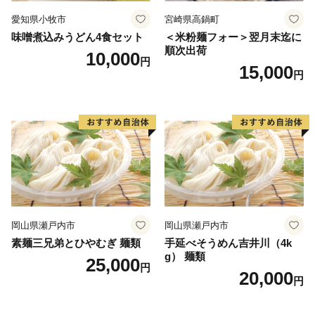
愛知県小牧市
宮崎県高鍋町
味噌煮込みうどん4食セット
＜米粉麺フォー＞翌月末迄に
順次出荷
10,000
円
15,000
円
岡山県瀬戸内市
岡山県瀬戸内市
素麺三兄弟とひやむぎ 麺類
手延べそうめん吉井川（4k
g） 麺類
25,000
円
20,000
円