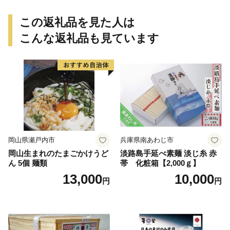
この返礼品を見た人は
こんな返礼品も見ています
岡山県瀬戸内市
兵庫県南あわじ市
岡山生まれのたまごかけうど
淡路島手延べ素麺 淡じ糸 赤
ん 5個 麺類
帯 化粧箱【2,000ｇ】
13,000
10,000
円
円