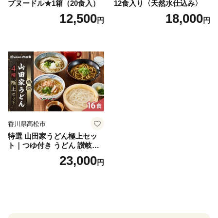
プヌードル★1箱（20食入）
12食入り〈天然水仕込み〉
12,500
18,000
円
円
香川県高松市
特選 山田家うどん極上セッ
ト｜つゆ付き うどん 讃岐う
どん さぬきうどん 生麵 うど
23,000
円
んセット カレーうどん 生う
どん 食べ比べ 麺 麺類 ギフト
香川 香川県 高松