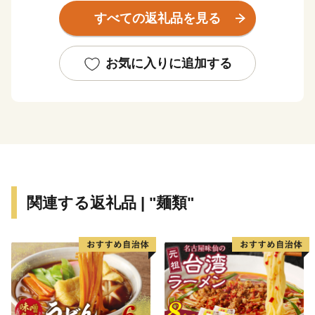
もんどき)」が出土しました。
すべての返礼品を見る
明治初期までは、人口約4000人の半農半漁の一寒村で
した。明治19年に旧海軍「第三海軍区鎮守府」の設置が
公布されると急速に発展し、明治35年に「佐世保村」か
お気に入りに追加する
ら一挙に「佐世保市」となりました。
戦後は平和産業港湾都市として発展し、「造船」・「炭
鉱」を経て、現在は製造業とともに、県北地域の商業・
サービス業の中心となっています。
また、昭和30年に指定を受けた「西海国立公園」や平成
4年オープンの「ハウステンボス」などのアメニティリ
ゾートが整備され、毎年多くの観光客を魅了していま
関連する返礼品 | "麺類"
す。
【面 積】426.06k㎡
【人 口】239,971人（令和4年1月1日現在 推計人口）
【世帯数】104,477世帯
【市の木】ハナミズキ