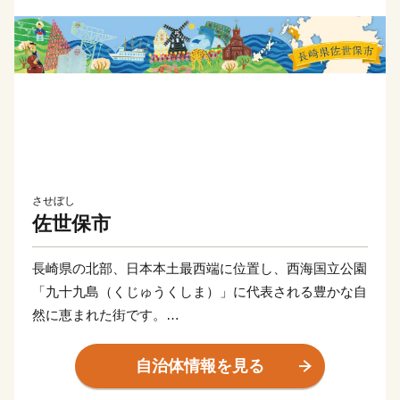
させぼし
佐世保市
長崎県の北部、日本本土最西端に位置し、西海国立公園
「九十九島（くじゅうくしま）」に代表される豊かな自
然に恵まれた街です。
佐世保市の歴史は、泉福寺洞窟（瀬戸越）から明らかに
なります。約1万5千年前の石器が出土し、1万2千年前
自治体情報を見る
の層からは、世界最古の土器「豆粒文土器(とうりゅう