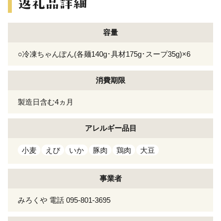
容量
○冷凍ちゃんぽん(各麺140g･具材175g･スープ35g)×6
消費期限
製造日含む4ヵ月
アレルギー
品目
小麦
えび
いか
豚肉
鶏肉
大豆
事業者
みろくや 電話 095-801-3695