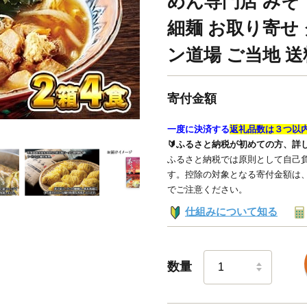
めん専門店 みそ 
細麺 お取り寄せ
ン道場 ご当地 送
寄付金額
一度に決済する
返礼品数は３つ以
🔰ふるさと納税が初めての方、詳
ふるさと納税では原則として自己負
す。控除の対象となる寄付金額は
でご注意ください。
仕組みについて知る
数量