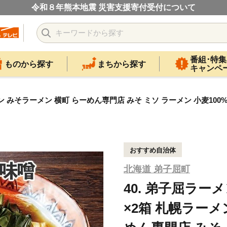
令和８年熊本地震 災害支援寄付受付について
番組･特集
ものから探す
まちから探す
キャンペ
メン みそラーメン 横町 らーめん専門店 みそ ミソ ラーメン 小麦10
おすすめ自治体
北海道 弟子屈町
40. 弟子屈ラー
×2箱 札幌ラーメ