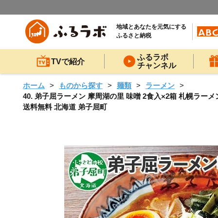
地域とあなたを元気にする
ふるさと納税
ふるラボ
TVで紹介
チャンネル
ホーム
ものから探す
麺類
ラーメン
40. 弟子屈ラーメン 摩周湖の里 味噌 2食入×2箱 札幌ラー
送料無料 北海道 弟子屈町