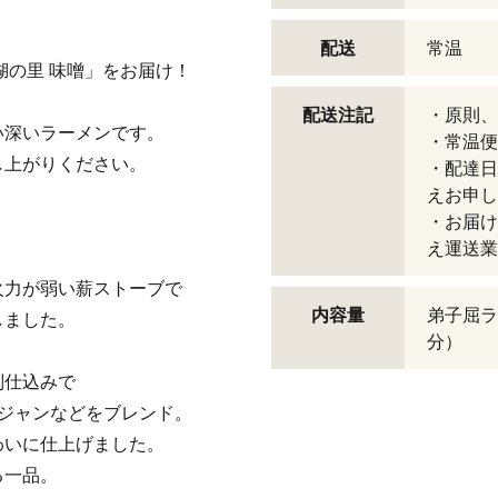
配送
常温
湖の里 味噌」をお届け！
配送注記
・原則、
い深いラーメンです。
・常温便
し上がりください。
・配達日
えお申し
・お届け
え運送業
火力が弱い薪ストーブで
内容量
弟子屈ラ
しました。
分）
別仕込みで
ジャンなどをブレンド。
わいに仕上げました。
る一品。