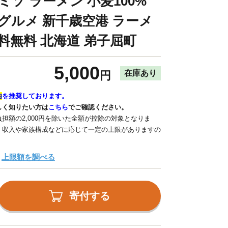
ミソ ラーメン 小麦100%
 グルメ 新千歳空港 ラーメ
料無料 北海道 弟子屈町
5,000
在庫あり
円
内
を推奨しております。
しく知りたい方は
こちら
でご確認ください。
担額の2,000円を除いた全額が控除の対象となりま
、収入や家族構成などに応じて一定の上限がありますの
上限額を調べる
寄付する