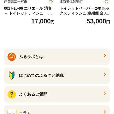
静岡県富士宮市
北海道倶知安町
0017-10-06 エリエール 消臭
トイレットペーパー 2種 ボッ
＋ トイレットティシュー し
クスティッシュ 定期便 全3
っかり香るフレッシュクリア
回 日本製 まとめ買い 防災
17,000
53,000
円
円
の香り ダブル 12ロール×6パ
常備品 日用雑貨 消耗品 生活
ック 72ロール 25m トイレ
必需品 大容量 備蓄 リサイク
ットペーパー パルプ100％ 消
ル ティッシュ ペーパー まと
臭 防臭 日用品 消耗品 備蓄
め買い 雑貨 倶知安町
ふるラボとは
はじめてのふるさと納税
よくあるご質問
コラム