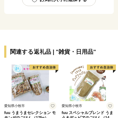
るに至っています。
市内の交通機関は、大阪市中心部まで約15分の京阪電
車、大阪市営地下鉄や、大阪空港まで約35分の大阪モノ
レールが縦横に走り、主要道路は、国道1号・阪神高速
道路・近畿自動車道などが整備され、各都市を結ぶ交通
の要衝となっています。
関連する返礼品 | "雑貨・日用品"
愛知県小牧市
愛知県小牧市
fuu うまうまセレクション モ
fuu スペシャルブレンド うま
モンガのごはん（175g）
うまデュビアのごはん（140