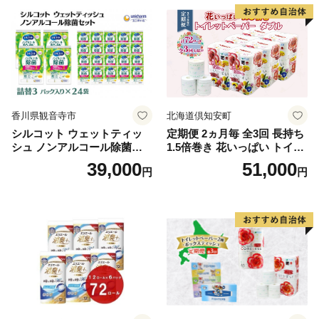
泡石鹸 石鹸 兵庫 兵庫県 小野
市
香川県観音寺市
北海道倶知安町
シルコット ウェットティッ
定期便 2ヵ月毎 全3回 長持ち
シュ ノンアルコール除菌詰
1.5倍巻き 花いっぱい トイレ
替（43枚×3P）×24袋 日用品
ットペーパー ダブル 45ｍ 計
39,000
51,000
円
円
おもちゃ 拭き取り 手拭き 外
72ロール 全18種 花柄 プリン
出時 お出かけ時 食事前 緑茶
ト ハーブ 香り付き 日本製 ま
カテキン配合
とめ買い 防災 常備品 ペーパ
ー 消耗品 備蓄 送料無料 北海
道 倶知安町 日用品