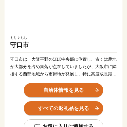
もりぐちし
守口市
守口市は、大阪平野のほぼ中央部に位置し、古くは農地
が大部分を占め集落が点在していましたが、大阪市に隣
接する西部地域から市街地が発展し、特に高度成長期に
は一挙に市街地が拡がりました。
自治体情報を見る
また、早くから大手家電メーカーの企業城下町として発
展を遂げるとともに安定した税収を背景に各種行政サー
すべての返礼品を見る
ビスを充実させ、公共施設や都市基盤の整備を進めてき
た結果、現在では日常生活を支える基本的な施設整備は
一定の到達点に達し、成熟した都市としての機能を備え
お気に入りに追加する