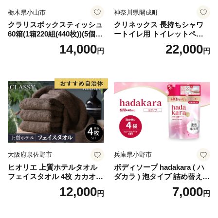
栃木県小山市
神奈川県開成町
クラリスボックスティッシュ
クリネックス 長持ちシャワ
60箱(1箱220組(440枚))(5個入
ートイレ用 トイレットペー
り×12セット)【1256759】
パー（ダブル）64ロール(8ロ
14,000
22,000
円
円
ール×8パック) 開成町 トイレ
ットペーパーダブル 日用品
国産 新生活 ダブル SDGs 備
蓄 防災 エコ 消耗品 生活雑貨
生活用品 無香料 トイレット
ペーパー ダブル といれっと
ぺーぱー トイレ クレシア ト
イレットペーパー [BDBH002
-1]
大阪府泉佐野市
兵庫県小野市
ヒオリエ 上質ホテルタオル
ボディソープ hadakara ( ハ
フェイスタオル 4枚 カカオ
ダカラ ) 泡タイプ 詰め替え 4
【タオル 泉州タオル 吸水 普
40ml×4袋 ボディーソープ 泡
12,000
7,000
円
円
段使い 無地 シンプル 日用品
ボディソープ 泡 日用品 消耗
ふわふわ ふかふか 家族 たお
品 バス用品 大容量 いい 匂い
る 一人暮らし】
ボディ 保湿 LION ライオン