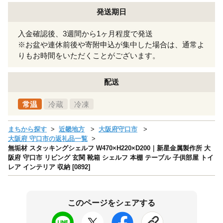
発送期日
入金確認後、3週間から1ヶ月程度で発送
※お盆や連休前後や寄附申込が集中した場合は、通常よ
りもお時間をいただくことがございます。
配送
常温
冷蔵
冷凍
まちから探す
近畿地方
大阪府守口市
大阪府 守口市の返礼品一覧
無垢材 スタッキングシェルフ W470×H220×D200｜新星金属製作所 大
阪府 守口市 リビング 玄関 靴箱 シェルフ 本棚 テーブル 子供部屋 トイ
レア インテリア 収納 [0892]
このページをシェアする