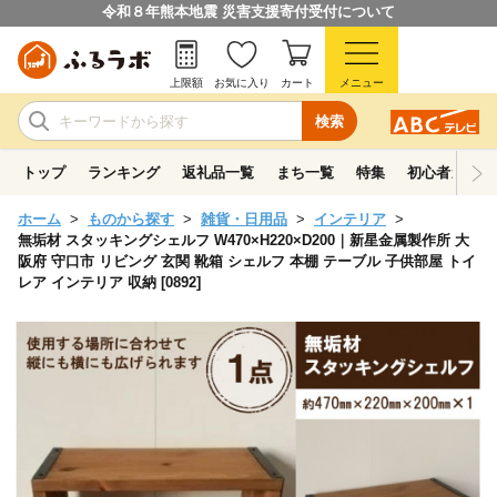
令和８年熊本地震 災害支援寄付受付について
上限額
お気に入り
カート
メニュー
検索
トップ
ランキング
返礼品一覧
まち一覧
特集
初心者ガイド
ホーム
ものから探す
雑貨・日用品
インテリア
無垢材 スタッキングシェルフ W470×H220×D200｜新星金属製作所 大
阪府 守口市 リビング 玄関 靴箱 シェルフ 本棚 テーブル 子供部屋 トイ
レア インテリア 収納 [0892]