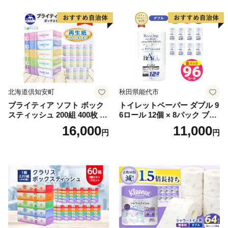
北海道倶知安町
秋田県能代市
ブライティア ソフト ボック
トイレットペーパー ダブル 9
スティッシュ 200組 400枚 60
6ロール 12個 × 8パック ブラ
箱 日本製 まとめ買い ティッ
ンカ 再生紙 100％ 芯あり 日
16,000
11,000
円
円
シュ リサイクル 長持 防災 常
用品 消耗品 無香料 生活用品
備品 日用雑貨 消耗品 生活必
備蓄 秋田県 能代市 送料無料
需品 備蓄 ペーパー 紙 北海道
《能代製紙》
倶知安町 日用品