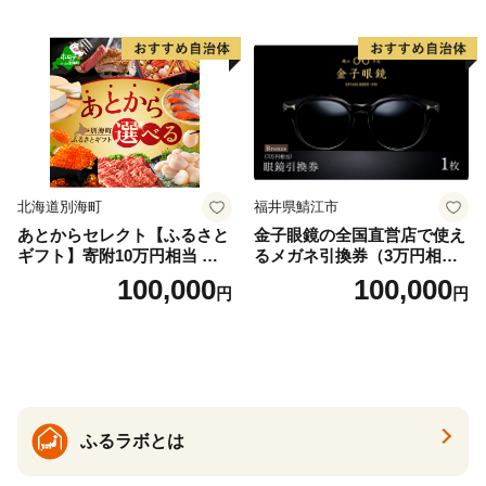
北海道別海町
福井県鯖江市
あとからセレクト【ふるさと
金子眼鏡の全国直営店で使え
ギフト】寄附10万円相当 あ
るメガネ引換券（3万円相
とから選べる！ ギフト いく
当） Bronze
100,000
100,000
円
円
ら ほたて 海鮮 牛肉 別海町
ケーキ アイス （ 後から 選べ
る カタログ カタログポイン
ト カタログギフト あとから
カタログ あとからカタログ
ポイント あとからカタログ
ギフト ふるさと納税 ）
ふるラボとは