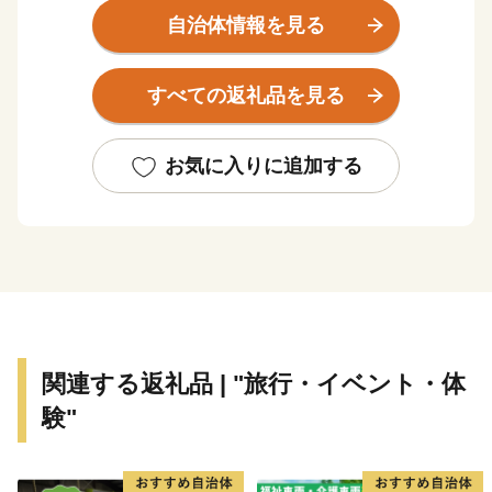
園などを背景に、昭和40年代から大規模な住宅地として
自治体情報を見る
開発が進み、鉄道の乗り入れやバス路線の整備、大規模
商業施設のオープンなど、にぎわいと発展を続けてきま
すべての返礼品を見る
した。阪神都市圏にありながら、全町が公園のような貴
重な居住環境となっており、現在では約3万人が緑と暮
らしていくことができる快適な住宅都市として親しまれ
お気に入りに追加する
ています。
関連する返礼品 | "旅行・イベント・体
験"