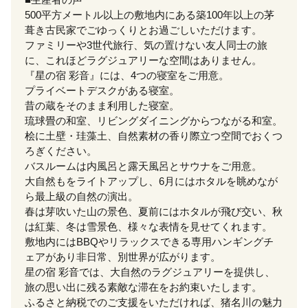
500平方メートル以上の敷地内にある築100年以上の茅
葺き古民家でごゆっくりとお過ごしいただけます。
ファミリーや3世代旅行、気の置けない友人同士の旅
に、これほどラグジュアリーな空間はありません。
『星の宿 彩音』には、4つの寝室をご用意。
プライベートデスクがある寝室。
昔の蔵をそのまま利用した寝室。
琉球畳の和室、リビングダイニングからつながる和室。
桧に土壁・珪藻土、自然素材の香り際立つ空間でおくつ
ろぎください。
バスルームは内風呂と露天風呂とサウナをご用意。
大自然もをライトアップし、6月にはホタルを眺めなが
ら最上級の自然の演出。
春は芽吹いた山の景色、夏前にはホタルが飛び交い、秋
は紅葉、冬は雪景色、様々な表情を見せてくれます。
敷地内にはBBQやリラックスできる専用ハンギングチ
ェアがあり非日常、別世界が広がります。
星の宿 彩音では、大自然のラグジュアリーを提供し、
旅の思い出に残る素敵な滞在をお約束いたします。
ふるさと納税でのご支援をいただければ、猪名川の魅力