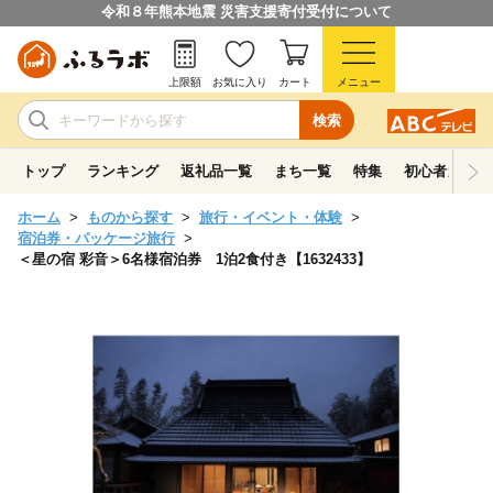
令和８年熊本地震 災害支援寄付受付について
上限額
お気に入り
カート
メニュー
検索
トップ
ランキング
返礼品一覧
まち一覧
特集
初心者ガイド
ホーム
ものから探す
旅行・イベント・体験
宿泊券・パッケージ旅行
＜星の宿 彩音＞6名様宿泊券 1泊2食付き【1632433】