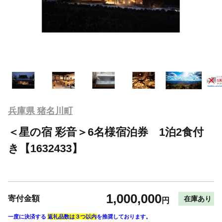
兵庫県 猪名川町
＜星の宿 彩音＞6名様宿泊券 1泊2食付
き【1632433】
1,000,000
寄付金額
在庫あり
円
一度に決済する
返礼品数は３つ以内
を推奨しております。