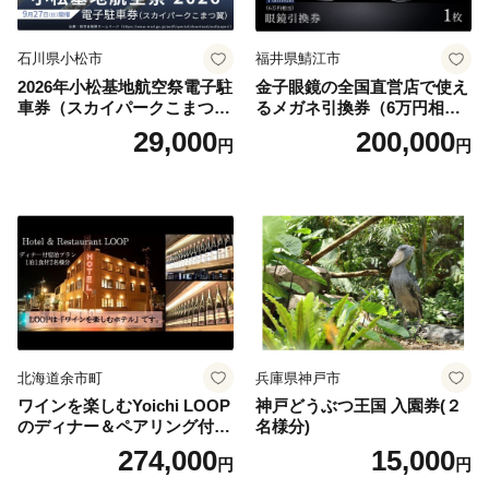
石川県小松市
福井県鯖江市
2026年小松基地航空祭電子駐
金子眼鏡の全国直営店で使え
車券（スカイパークこまつ
るメガネ引換券（6万円相
翼） 駐車場 シャトルバスの
当） Platinum
29,000
200,000
円
円
りばすぐ 石川県 小松市
北海道余市町
兵庫県神戸市
ワインを楽しむYoichi LOOP
神戸どうぶつ王国 入園券(２
のディナー＆ペアリング付宿
名様分)
泊プラン＜デラックスツイン
274,000
15,000
円
円
＞