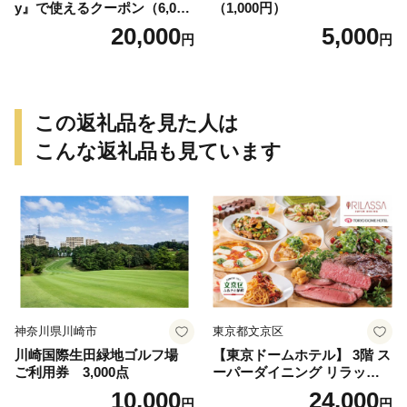
y』で使えるクーポン（6,000
（1,000円）
円）
20,000
5,000
円
円
この返礼品を見た人は
こんな返礼品も見ています
神奈川県川崎市
東京都文京区
川崎国際生田緑地ゴルフ場
【東京ドームホテル】 3階 ス
ご利用券 3,000点
ーパーダイニング リラッサ
ランチブッフェ お食事券 大
10,000
24,000
円
円
人1名様分 関東 東京 ご利用