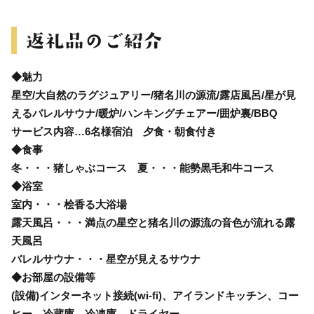
◆魅力
星空/大自然のラグジュアリー/猪名川の源流/露店風呂/星が見
えるバレルサウナ/暖炉/ハンキングチェアー/囲炉裏/BBQ
サービス内容…6名様宿泊 夕食・朝食付き
◆食事
冬・・・猪しゃぶコース 夏・・・能勢黒毛和牛コース
◆浴室
室内・・・桧香る大浴場
露天風呂・・・満点の星空と猪名川の源流の音色が流れる露
天風呂
バレルサウナ・・・星空が見えるサウナ
◆お部屋の設備等
(設備)インターネット接続(wi-fi)、アイランドキッチン、コー
ヒー、冷蔵庫、冷凍庫、ドライヤー、