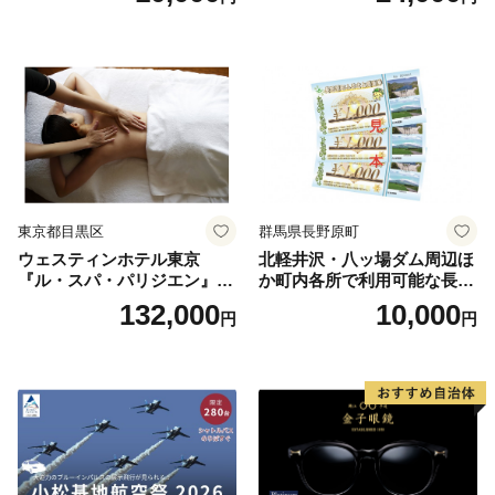
券 ランチ 昼食 食事券 レスト
ラン ブッフェ 東京都 お食事
券
東京都目黒区
群馬県長野原町
ウェスティンホテル東京
北軽井沢・八ッ場ダム周辺ほ
『ル・スパ・パリジエン』選
か町内各所で利用可能な長野
べるボディセラピー90分/1名
原町ふるさと感謝券（3,000
132,000
10,000
円
円
円分）【トラベル 観光 旅行
お土産 群馬県 長野原町 北軽
井沢】