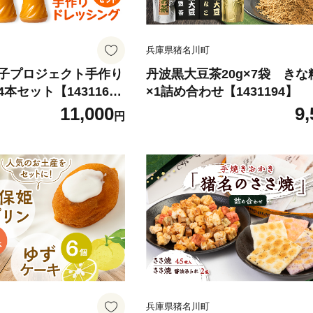
兵庫県猪名川町
子プロジェクト手作り
丹波黒大豆茶20g×7袋 きな粉
本セット【143116
×1詰め合わせ【1431194】
11,000
9,
円
兵庫県猪名川町