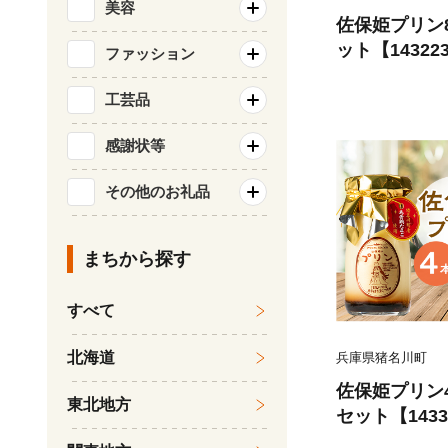
美容
佐保姫プリン
ット【14322
ファッション
工芸品
感謝状等
その他のお礼品
まちから探す
すべて
北海道
兵庫県猪名川町
佐保姫プリン
東北地方
セット【1433