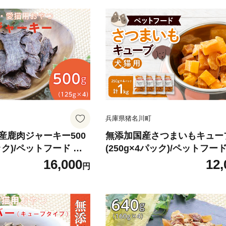
兵庫県猪名川町
産鹿肉ジャーキー500
無添加国産さつまいもキューブ
パック)/ペットフード お
(250g×4パック)/ペットフー
常温【1434025】
つ 犬猫用 常温【1434020
16,000
12,
円