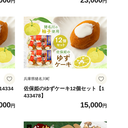
000
23,000
円
円
兵庫県猪名川町
4334
佐保姫のゆずケーキ12個セット【1
433478】
000
15,000
円
円