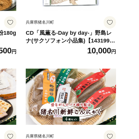
兵庫県猪名川町
180g
CD「風薫る-Day by day-」野島レ
ナ(サクソフォン小品集)【143199
4】
500
10,000
円
円
兵庫県猪名川町