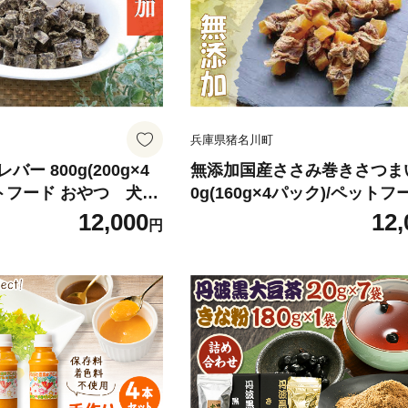
兵庫県猪名川町
ー 800g(200g×4
無添加国産ささみ巻きさつま
トフード おやつ 犬猫
0g(160g×4パック)/ペットフ
4026】
やつ 犬猫用 常温【143411
12,000
12,
円