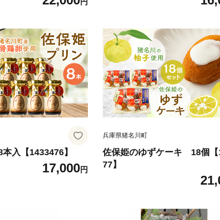
22,000
16,
円
兵庫県猪名川町
本入【1433476】
佐保姫のゆずケーキ 18個【1
77】
17,000
円
21,