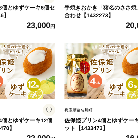
8個とゆずケーキ6個セ
手焼きおかき「猪名のささ焼
36】
合わせ【1432273】
23,000
20,
円
兵庫県猪名川町
4個とゆずケーキ12個
佐保姫プリン4個とゆずケー
470】
ット【1433473】