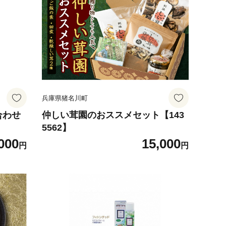
兵庫県猪名川町
合わせ
仲しい茸園のおススメセット【143
5562】
000
15,000
円
円