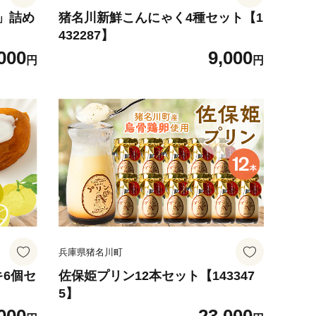
」詰め
猪名川新鮮こんにゃく4種セット【1
432287】
000
9,000
円
円
兵庫県猪名川町
キ6個セ
佐保姫プリン12本セット【143347
5】