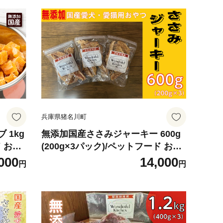
兵庫県猪名川町
 1kg
無添加国産ささみジャーキー 600g
ド おや
(200g×3パック)/ペットフード おや
】
つ 犬猫用 常温【1434022】
000
14,000
円
円