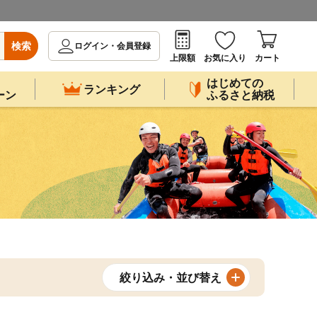
検索
ログイン・会員登録
上限額
お気に入り
カート
はじめての
ランキング
ーン
ふるさと納税
絞り込み・並び替え