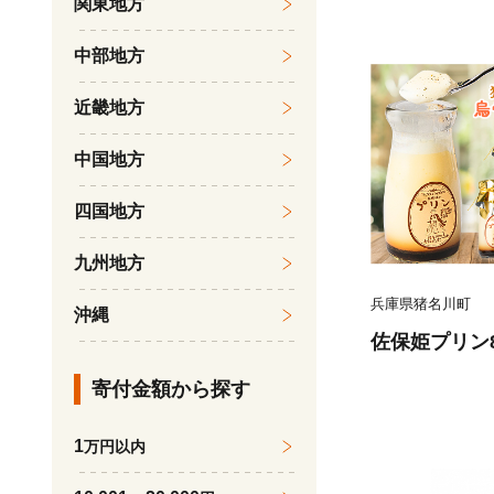
関東地方
中部地方
近畿地方
中国地方
四国地方
九州地方
兵庫県猪名川町
沖縄
佐保姫プリン8
寄付金額から探す
1
万円以内