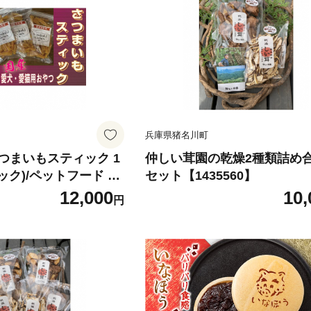
兵庫県猪名川町
つまいもスティック 1
仲しい茸園の乾燥2種類詰め
4パック)/ペットフード お
セット【1435560】
常温【1434104】
12,000
10,
円