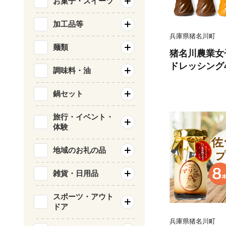
お菓子・スイーツ
加工品等
兵庫県猪名川町
麺類
猪名川農業女
ドレッシング4
調味料・油
5】
鍋セット
旅行・イベント・
体験
地域のお礼の品
雑貨・日用品
スポーツ・アウト
ドア
兵庫県猪名川町