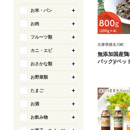
お米・パン
お肉
フルーツ類
兵庫県猪名川町
カニ・エビ
無添加国産鶏レバ
パック)/ペッ
おさかな類
用 常温【143
お野菜類
たまご
お酒
お飲み物