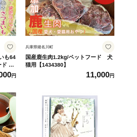
兵庫県猪名川町
いも64
国産鹿生肉1.2kg/ペットフード 犬
ード お
猫用【1434380】
1】
000
11,000
円
円