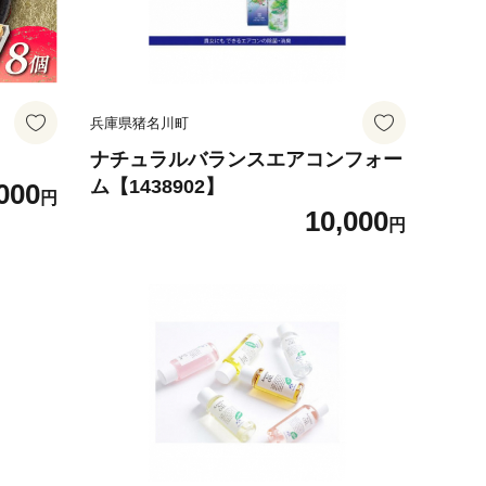
兵庫県猪名川町
ナチュラルバランスエアコンフォー
ム【1438902】
000
円
10,000
円