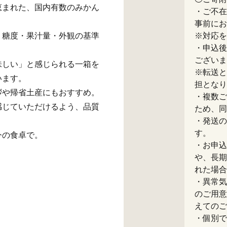
恵まれた、国内有数のみかん
・ご不在
事前にお
、糖度・果汁量・外観の基準
※対応を
・申込後
ございま
味しい」と感じられる一箱を
※転送と
います。
担となり
拶や帰省土産にもおすすめ。
・複数ご
感じていただけるよう、品質
ため、同
・発送の
す。
今の食卓で。
・お申込
や、長期
れた場合
・異常気
のご用意
えてのご
・個別で