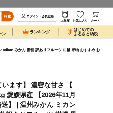
検索
ログイン・会員登録
上限額
お気に入り
カート
はじめての
ランキング
ーン
ふるさと納税
 mikan みかん 蜜柑 訳ありフルーツ 柑橘 果物 おすすめ お
います】 濃密な甘さ 【
kg 愛媛県産 【2026年11月
送】 | 温州みかん ミカン