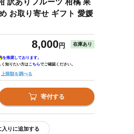
蜜柑 訳ありフルーツ 柑橘 果
め お取り寄せ ギフト 愛媛
8,000
在庫あり
円
内
を推奨しております。
しく知りたい方は
こちら
でご確認ください。
上限額を調べる
寄付する
に入りに追加する