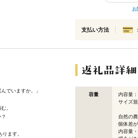
お
支払い方法
選んでいますか。」
容量
内容量：
サイズ規
頼む。
か？
自然の農
個体差が
内容量・
があります。