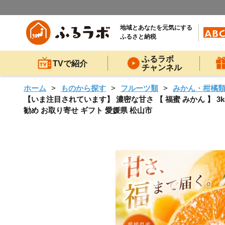
地域とあなたを元気にする
ふるさと納税
ふるラボ
TVで紹介
チャンネル
ホーム
ものから探す
フルーツ類
みかん・柑橘
【いま注目されています】 濃密な甘さ 【 福蜜 みかん 】 3kg
勧め お取り寄せ ギフト 愛媛県 松山市