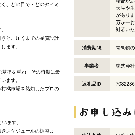
場合があ
なく、どの目で・どのタイミ
天候や生
がありま
万が一お
す。
対応いた
利きと、届くまでの品質設計
けします。
消費期限
青果物の
事業者
株式会社
数の基準を重ね、その時期に最
ています。
返礼品ID
7082286
の柑橘市場を熟知したプロの
ています。
発送スケジュールの調整ま