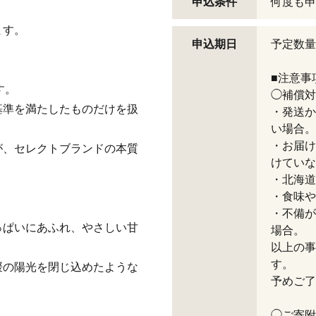
申込条件
何度も申
ます。
申込期日
予定数量
■注意事
す。
◯補償対
基準を満たしたものだけを扱
・発送か
い場合。
・お届け
が、セレクトブランドの本質
けていな
・北海道
・食味や
。
・不備が
っぱいにあふれ、やさしい甘
場合。
以上の事
す。
媛の陽光を閉じ込めたような
予めご了
◯ご寄附