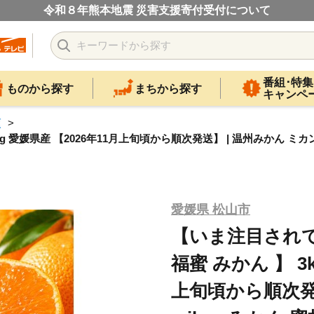
令和８年熊本地震 災害支援寄付受付について
番組･特集
ものから探す
まちから探す
キャンペ
類
 愛媛県産 【2026年11月上旬頃から順次発送】 | 温州みかん ミカン
愛媛県 松山市
【いま注目されて
福蜜 みかん 】 3
上旬頃から順次発