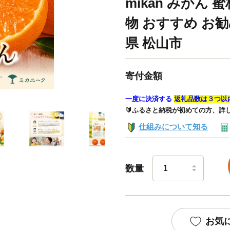
mikan みかん 
物 おすすめ お勧
県 松山市
寄付金額
一度に決済する
返礼品数は３つ以
🔰ふるさと納税が初めての方、詳
仕組みについて知る
数量
お気