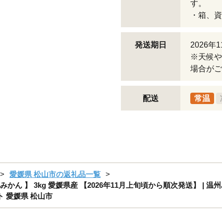
す。
・箱、資
発送期日
2026
※天候や
場合がご
配送
常温
愛媛県 松山市の返礼品一覧
ん 】 3kg 愛媛県産 【2026年11月上旬頃から順次発送】 | 温州
ト 愛媛県 松山市