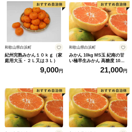
和歌山県白浜町
和歌山県白浜町
紀州完熟みかん１０ｋｇ（家
みかん 10kg MS玉 紀南の甘
庭用大玉・２Ｌ又は３Ｌ）
い極早生みかん 高糖度 10月
以降発送 マルチ被覆栽培
9,000
21,000
円
円