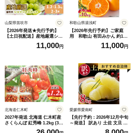
山梨県笛吹市
和歌山県湯浅町
【2026年発送★先行予約】
【2026年先行予約】ご家庭
【土日祝配送】産地厳選シャ
用 和歌山 有田みかん 約10k
インマスカット1.2kg～1.3kg
g (2L、3Lサイズ)【湯浅町】
11,000
11,000
円
円
（2房～3房）※沖縄・離島配
_ZJ6079
送不可※ 106-003-sku02-26y
｜シャインマスカット 発送
笛吹市 山梨県 フルーツ 果物
ぶどう 葡萄 大粒 シャインマ
スカット おすすめ シャイン
マスカット 贈答 ギフト 産地
笛吹市 シャインマスカット
笛吹 葡萄 国産 ぶどう 人気
国産 1.2kg 先行｜
北海道仁木町
愛媛県愛南町
2027年発送 北海道 仁木町産
【先行予約：2026年12月中旬
さくらんぼ 紅秀峰 1.2kg (300
～発送】 訳あり 土佐 文旦 8k
g×4パック) Lサイズ以上 旬
g (Mサイズ以上サイズミック
26,000
8,000