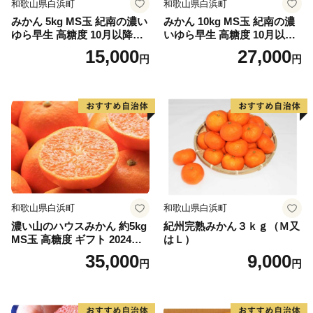
和歌山県白浜町
和歌山県白浜町
みかん 5kg MS玉 紀南の濃い
みかん 10kg MS玉 紀南の濃
ゆら早生 高糖度 10月以降発
いゆら早生 高糖度 10月以降
送 マルチ被覆栽培
発送 マルチ被覆栽培
15,000
27,000
円
円
和歌山県白浜町
和歌山県白浜町
濃い山のハウスみかん 約5kg
紀州完熟みかん３ｋｇ（Ｍ又
MS玉 高糖度 ギフト 2024年7
はＬ）
月以降発送分
35,000
9,000
円
円