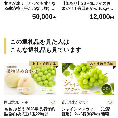
甘さが違う！とっても甘くな
【訳あり】2S～3Lサイズお
る生渋柿（平たねなし柿）吊
まかせ！有田みかん 10kg+2k
るし柿用 T字枝or吊るしクリ
g保証分 11月から12月下旬ま
50,000
12,000
円
円
ップ付約14.5～15kg 約60～
でに順次発送致します。 / 訳
90個＜2026年10月中旬～11
ありみかん 有田みかん みか
月上旬ごろ順次発送＞Ted【a
ん ミカン 蜜柑 柑橘 温州みか
rt015B】
ん 和歌山 ご家庭用
この返礼品を見た人は
こんな返礼品も見ています
岡山県瀬戸内市
香川県東かがわ市
もも ぶどう 2026年 先行予約
シャインマスカット 【ご家
詰合/白桃 2玉(1玉220g以
庭用】 2～6房(約2kg) 葡萄 ぶ