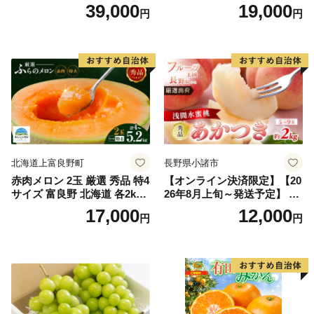
上)・シャインマスカット 晴
どう ブドウ フルーツ 果物 く
39,000
19,000
円
円
王 2房(1房480g以上) 化粧箱
だもの 果実 旬の果物 旬のフ
入り 岡山県産 国産 フルーツ
ルーツ 香川 香川県 東かがわ
果物 ギフト
市
北海道上富良野町
長野県小諸市
赤肉メロン 2玉 厳選 秀品 特4
【オンライン決済限定】【20
サイズ 富良野 北海道 各2kg
26年8月上旬～発送予定】 先
～2.6kg 2玉 セット ファーム
行予約 「浅間水蜜桃プレミ
17,000
12,000
円
円
富良野 メロン めろん 果物 く
アム」 もも あかつき 秀品 約
だもの フルーツ デザート 旬
2kg 5～9玉 贈答品 ふるさと
の果物 旬のフルーツ
納税 果物 桃 フルーツ モモ
果肉 長野県産 小諸市