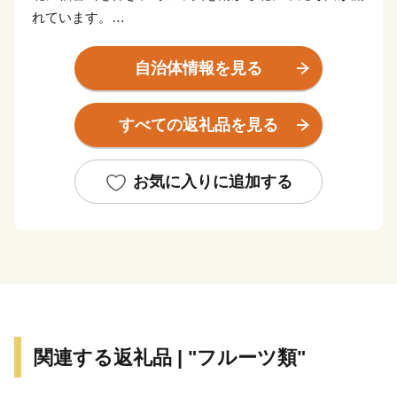
れています。
川沿いには田園風景が広がり、
この自然に恵まれた土地で育つ良質な農産物は町の自慢
自治体情報を見る
です。
すべての返礼品を見る
自然と歴史が調和する川崎町。
そんな川崎町を、全国の皆様に知っていただきたく、
ふるさと納税を通して川崎町を感じて頂ければ
お気に入りに追加する
とてもうれしく思います。
今後とも、安心安全な謝礼品を全国のご寄附者様にお届
けできるように
担当者一同、頑張ってまいりますので、
どうぞよろしくお願い致します
関連する返礼品 | "フルーツ類"