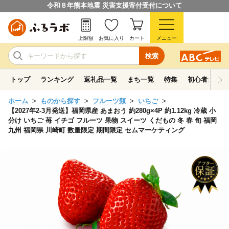
令和８年熊本地震 災害支援寄付受付について
上限額
お気に入り
カート
メニュー
検索
トップ
ランキング
返礼品一覧
まち一覧
特集
初心者ガイド
ホーム
ものから探す
フルーツ類
いちご
【2027年2-3月発送】福岡県産 あまおう 約280g×4P 約1.12kg 冷蔵 小
分け いちご 苺 イチゴ フルーツ 果物 スイーツ くだもの 冬 春 旬 福岡
九州 福岡県 川崎町 数量限定 期間限定 セムマーケティング