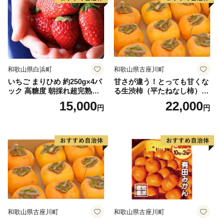
和歌山県白浜町
和歌山県古座川町
いちご まりひめ 約250g×4パ
甘さが違う！とっても甘くな
ック 高糖度 朝採れ超完熟ま
る生渋柿（平たねなし柿）吊
りひめ 1月以降発送分
るし柿用 T字枝or吊るしクリ
15,000
22,000
円
円
ップ付約4.5～5kg 約24～30
個＜2026年10月中旬～順次発
送＞-Ted【art016B】
和歌山県古座川町
和歌山県古座川町