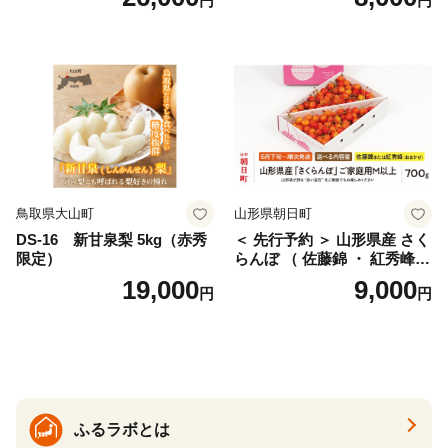
円
円
桜桃 産地直送 サクランボ チ
ス) 8000円 わけあり ぶんた
ェリー フルーツ 果物 果物類
ん みかん mikan 蜜柑 ミカン
仁木町 仁木 [松山商店]
土佐文旦 家庭用 産地直送 国
産 農家直送 期間限定 特産品
サイズミックス くらもとフ
ァーム 愛南町 愛媛県
鳥取県大山町
山形県朝日町
DS-16 新甘泉梨 5kg（赤秀
＜ 先行予約 ＞ 山形県産 さく
限定）
らんぼ （ 佐藤錦 ・ 紅秀峰
） ご家庭用 M以上 700g 【20
19,000
9,000
円
円
26年6月下旬から7月上旬発
送】 山形県 果物 フルーツ 初
夏 夏 送料無料
ふるラボとは