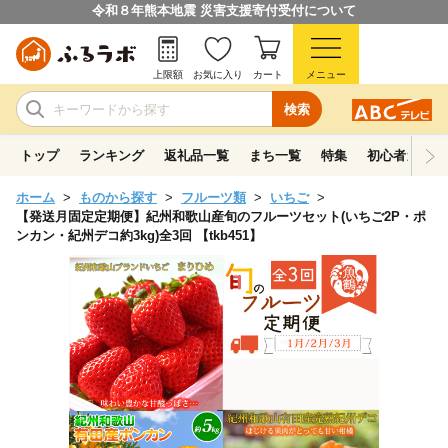
令和８年熊本地震 災害支援寄付受付について
上限額
お気に入り
カート
メニュー
検索
トップ
ランキング
返礼品一覧
まち一覧
特集
初心者ガイド
ホーム
ものから探す
フルーツ類
いちご
【発送月固定定期便】紀州和歌山産旬のフルーツセット(いちご2P・ポ
ンカン・紀州デコ約3kg)全3回 【tkb451】