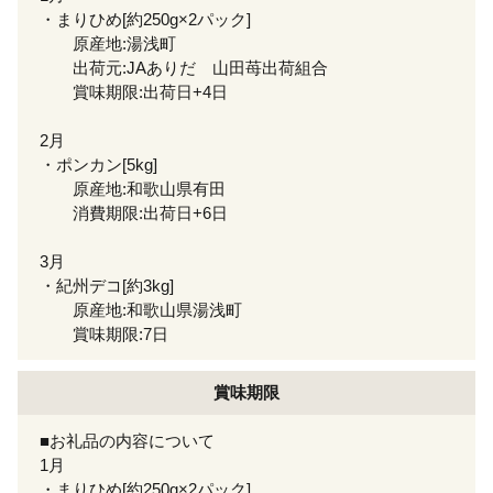
・まりひめ[約250g×2パック]
原産地:湯浅町
出荷元:JAありだ 山田苺出荷組合
賞味期限:出荷日+4日
2月
・ポンカン[5kg]
原産地:和歌山県有田
消費期限:出荷日+6日
3月
・紀州デコ[約3kg]
原産地:和歌山県湯浅町
賞味期限:7日
賞味期限
■お礼品の内容について
1月
・まりひめ[約250g×2パック]