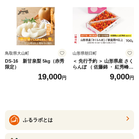
産 農家直送 期間限定 特産品
サイズミックス くらもとフ
ァーム 愛南町 愛媛県
鳥取県大山町
山形県朝日町
DS-16 新甘泉梨 5kg（赤秀
＜ 先行予約 ＞ 山形県産 さく
限定）
らんぼ （ 佐藤錦 ・ 紅秀峰
） ご家庭用 M以上 700g 【20
19,000
9,000
円
円
26年6月下旬から7月上旬発
送】 山形県 果物 フルーツ 初
夏 夏 送料無料
ふるラボとは