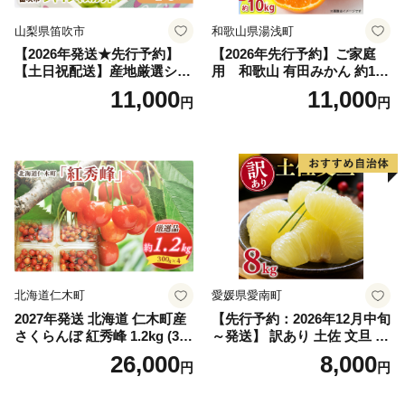
山梨県笛吹市
和歌山県湯浅町
【2026年発送★先行予約】
【2026年先行予約】ご家庭
【土日祝配送】産地厳選シャ
用 和歌山 有田みかん 約10k
インマスカット1.2kg～1.3kg
g (2L、3Lサイズ)【湯浅町】
11,000
11,000
円
円
（2房～3房）※沖縄・離島配
_ZJ6079
送不可※ 106-003-sku02-26y
｜シャインマスカット 発送
笛吹市 山梨県 フルーツ 果物
ぶどう 葡萄 大粒 シャインマ
スカット おすすめ シャイン
マスカット 贈答 ギフト 産地
笛吹市 シャインマスカット
笛吹 葡萄 国産 ぶどう 人気
国産 1.2kg 先行｜
北海道仁木町
愛媛県愛南町
2027年発送 北海道 仁木町産
【先行予約：2026年12月中旬
さくらんぼ 紅秀峰 1.2kg (300
～発送】 訳あり 土佐 文旦 8k
g×4パック) Lサイズ以上 旬
g (Mサイズ以上サイズミック
26,000
8,000
円
円
桜桃 産地直送 サクランボ チ
ス) 8000円 わけあり ぶんた
ェリー フルーツ 果物 果物類
ん みかん mikan 蜜柑 ミカン
仁木町 仁木 [松山商店]
土佐文旦 家庭用 産地直送 国