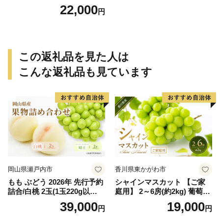
ろい 焼きが命！ 藁焼き / 鰹
22,000
円
かつお カツオのたたき 鰹の
たたき 冷凍 真空 大容量 【nk
s107B】
この返礼品を見た人は
こんな返礼品も見ています
岡山県瀬戸内市
香川県東かがわ市
もも ぶどう 2026年 先行予約
シャインマスカット 【ご家
詰合/白桃 2玉(1玉220g以
庭用】 2～6房(約2kg) 葡萄 ぶ
上)・シャインマスカット 晴
どう ブドウ フルーツ 果物 く
39,000
19,000
円
円
王 2房(1房480g以上) 化粧箱
だもの 果実 旬の果物 旬のフ
入り 岡山県産 国産 フルーツ
ルーツ 香川 香川県 東かがわ