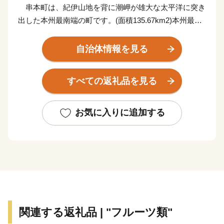
串本町は、紀伊山地を背に潮岬が雄大な太平洋に突き
出した本州最南端の町です。(面積135.67km2)本州最南
端の地、潮岬は北緯33度26分、東経135度46分。これ
は、東京の八丈島とほぼ同緯度に位置します。茫々たる
自治体情報を見る
太平洋に面し、東西に長く延びた海岸線はこの地方の特
色であるリアス式海岸で、奇岩・怪石の雄大な自然美に
すべての返礼品を見る
恵まれ、吉野熊野国立公園および枯木灘県立自然公園の
指定を受けています。
お気に入りに追加する
黒潮の恵みを受けて、年間平均気温17℃前後と気候は
いたって温暖。冬季でも平均気温6~8℃でほとんど雪を
見ることがありません。また総面積は約135km2で、そ
の80%を山林が占めていますが、地形は比較的ゆるやか
です。町の東部では水量豊かな古座川が延々60kmを南
に流れて太平洋に注ぎこんでいます。また1.8kmの沖合
には、和歌山県下最大の島、紀伊大島(面積9.93km2)が
関連する返礼品 | "フルーツ類"
浮かんでおり、平成11年9月のくしもと大橋開通により