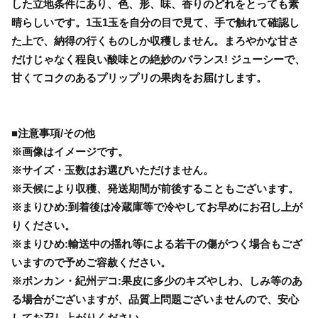
した立地条件にあり、色、形、味、香りのどれをとっても素
晴らしいです。1玉1玉を自分の目で見て、手で触れて確認し
た上で、納得の行くものしか収穫しません。まろやかな甘さ
だけじゃなく程良い酸味との絶妙のバランス! ジューシーで、
甘くてコクのあるプリップリの果肉をお届けします。
■注意事項/その他
※画像はイメージです。
※サイズ・玉数はお選びいただけません。
※天候により収穫、発送期間が前後することもございます。
※まりひめ:到着後は冷蔵庫等で冷やしてお早めにお召し上が
りください。
※まりひめ:輸送中の揺れ等による若干の傷がつく場合もござ
いますので予めご容赦ください。
※ポンカン・紀州デコ:果皮に多少のキズやしわ、しみ等のあ
る場合がございますが、品質上問題ございませんので、安心
してお召し上がりください。