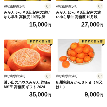
和歌山県白浜町
和歌山県白浜町
みかん 5kg MS玉 紀南の濃い
みかん 10kg MS玉 紀南の濃
本州最南端の町、串本町へ是非一度おこし下さい。
ゆら早生 高糖度 10月以降発
いゆら早生 高糖度 10月以降
送 マルチ被覆栽培
発送 マルチ被覆栽培
15,000
27,000
円
円
★ABCテレビのニュース情報番組「news おかえり」
で、「 紅葉屋本舗」の“竹皮包みようかん本煉” が紹介
されました！
👉和歌山県串本町の「竹皮包みようかん本煉」
👉「竹皮包みようかん3本セット（本煉・柚子・桜）」
★ABCテレビのニュース情報番組「キャスト」で、
「串本食品株式会社」の“じゃばらマグロ” が紹介され
ました！
和歌山県白浜町
和歌山県白浜町
👉じゃばらマグロなど串本食品の返礼品はこちら
濃い山のハウスみかん 約5kg
紀州完熟みかん３ｋｇ（Ｍ又
MS玉 高糖度 ギフト 2024年7
はＬ）
月以降発送分
35,000
9,000
円
円