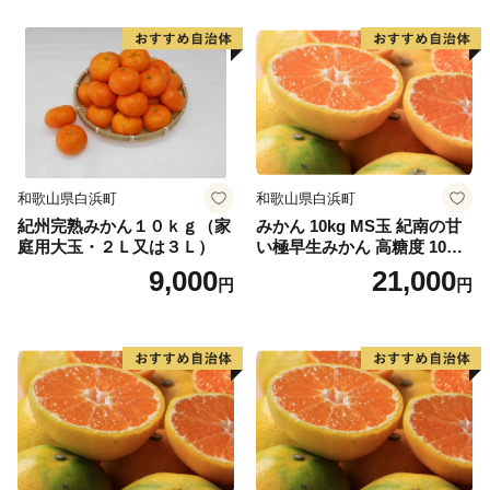
本土とつながりました。
● 世界最北のサンゴの海
串本は北緯33度30分という位置にあり、本来、海藻
の茂る温帯の海に属します。しかし、南から暖かい水を
運んでくる黒潮の働きによって串本の海は常に暖めら
れ、南の海と同様のサンゴ群落が形成されています。世
和歌山県白浜町
和歌山県白浜町
界でもっとも北にあるサンゴの海、それが紀伊半島の先
紀州完熟みかん１０ｋｇ（家
みかん 10kg MS玉 紀南の甘
端にある串本の海なのです。
庭用大玉・２Ｌ又は３Ｌ）
い極早生みかん 高糖度 10月
以降発送 マルチ被覆栽培
9,000
21,000
円
円
また、串本の海は暖かい海と冷たい海の接するところ
にあるため、海の中に四季があります。夏から秋にかけ
ての暖かいシーズンは沖縄やフィリピンなどとよく似た
サンゴ中心の景観を見せますが、冬からは海藻が生い茂
り、温帯的景観と熱帯的景観が混じる珍しい景観を見せ
ます。このような環境は世界的に見てもたいへん珍しい
ものです。