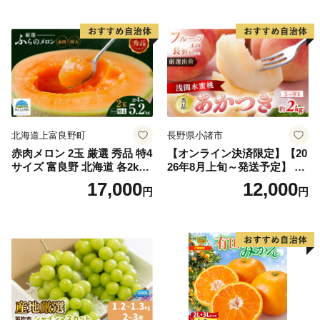
果物 ギフト
市
北海道上富良野町
長野県小諸市
赤肉メロン 2玉 厳選 秀品 特4
【オンライン決済限定】【20
サイズ 富良野 北海道 各2kg
26年8月上旬～発送予定】 先
～2.6kg 2玉 セット ファーム
行予約 「浅間水蜜桃プレミ
17,000
12,000
円
円
富良野 メロン めろん 果物 く
アム」 もも あかつき 秀品 約
だもの フルーツ デザート 旬
2kg 5～9玉 贈答品 ふるさと
の果物 旬のフルーツ
納税 果物 桃 フルーツ モモ
果肉 長野県産 小諸市