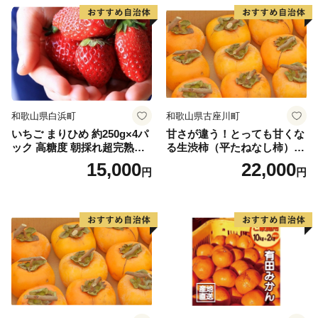
和歌山県白浜町
和歌山県古座川町
いちご まりひめ 約250g×4パ
甘さが違う！とっても甘くな
ック 高糖度 朝採れ超完熟ま
る生渋柿（平たねなし柿）吊
りひめ 1月以降発送分
るし柿用 T字枝or吊るしクリ
15,000
22,000
円
円
ップ付約4.5～5kg 約24～30
個＜2026年10月中旬～順次発
送＞-Ted【art016B】