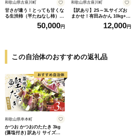
和歌山県古座川町
和歌山県古座川町
甘さが違う！とっても甘くな
【訳あり】2S～3Lサイズお
る生渋柿（平たねなし柿）吊
まかせ！有田みかん 10kg+2k
るし柿用 T字枝or吊るしクリ
g保証分 11月から12月下旬ま
50,000
12,000
円
円
ップ付約14.5～15kg 約60～
でに順次発送致します。 / 訳
90個＜2026年10月中旬～11
ありみかん 有田みかん みか
月上旬ごろ順次発送＞Ted【a
ん ミカン 蜜柑 柑橘 温州みか
rt015B】
ん 和歌山 ご家庭用
この自治体のおすすめの返礼品
和歌山県串本町
かつお かつおのたたき 3kg
(藻塩付き) 訳あり サイズふぞ