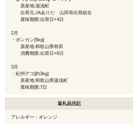
原産地:湯浅町
出荷元:JAありだ 山田苺出荷組合
賞味期限:出荷日+4日
2月
・ポンカン[5kg]
原産地:和歌山県有田
消費期限:出荷日+6日
3月
・紀州デコ[約3kg]
原産地:和歌山県湯浅町
賞味期限:7日
返礼品注記
アレルギー：オレンジ