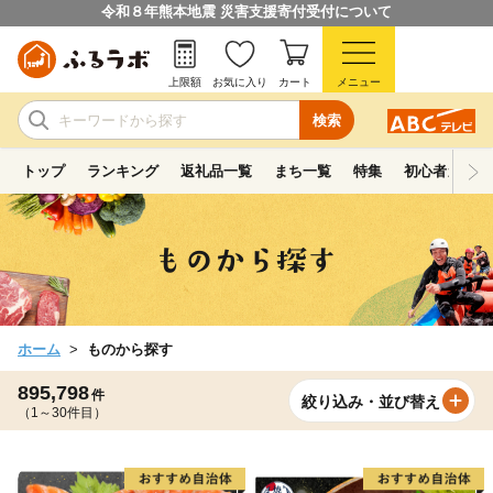
令和８年熊本地震 災害支援寄付受付について
上限額
お気に入り
カート
メニュー
検索
トップ
ランキング
返礼品一覧
まち一覧
特集
初心者ガイド
ホーム
ものから探す
895,798
件
絞り込み・並び替え
（1～30件目）