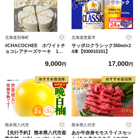
北海道別海町
北海道恵庭市
#CHACOCHEE ホワイトチ
サッポロクラシック350ml×2
ョコレアチーズケーキ 1ホ
4本【930010101】
ール(直径15cm)（北海道,別
9,000
17,000
海町,チーズ,ちーず,チーズケ
円
円
ーキ,ふるさと納税）
熊本県八代市
熊本県八代市
【先行予約】 熊本県八代市産
あか牛赤身モモスライスセッ