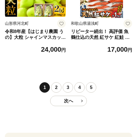
山形県河北町
和歌山県湯浅町
令和8年産【はじまり農園 う
リピーター続出！ 高評価 魚
の】大粒 シャインマスカット
鶴仕込の天然 紅サケ 紅鮭 鮭
２房（約700g×2房） 山形県
サーモン 切身 切り身 約1kg
24,000
17,000
河北町産 【河北町観光物産協
レビュー高評価 小分け 真空
円
円
会】 ka002-004-r8
パック 梅酒 真昆布 使用 だし
まろやか 天然 鮭 魚 海の幸
海鮮 魚介 食品 食べ物 おかず
お弁当 水産加工品 冷凍 グル
メ お取り寄せ 和歌山県 湯浅
町 送料無料_G7317
1
2
3
4
5
次へ