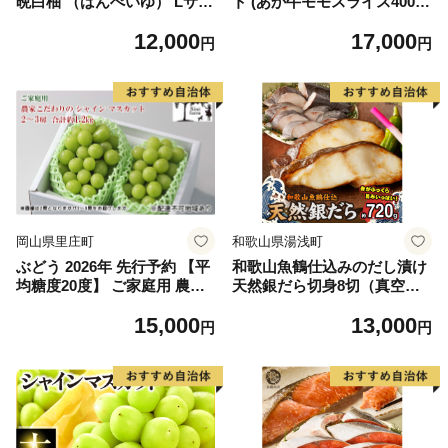
晩白柚 （ばんぺいゆ） Lサイ
ト (あか牛モモスライス400
ズ 2玉 柑橘 みかん 果物 くだ
g、あか牛のたれ200ml付き)
12,000
17,000
もの フルーツ おやつ 特産 熊
円
円
本県 八代市 【2026年12月上
旬より順次発送】
岡山県里庄町
和歌山県湯浅町
ぶどう 2026年 先行予約 【平
和歌山魚鶴仕込みのだし漬け
均糖度20度】 ご家庭用 農家
天然銀だら切身8切（真空パ
こだわりの シャイン マスカ
ック入） 約720g 小分け 独自
15,000
13,000
ット 2～3房 合計約1.2kg ブ
製法 良質な脂 ふっくら 柔ら
円
円
ドウ 葡萄 岡山県産 国産 フル
かい 身質 甘み 旨味 白身魚の
ーツ 果物 【 Nini farm 農家
トロ 梅酒 北海道南産 真こん
直送 】
ぶ だし漬け 煮付け ムニエル
味噌漬け 鍋物 冷凍 湯浅町 送
料無料_G7334