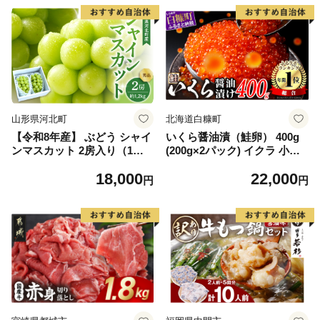
山形県河北町
北海道白糠町
【令和8年産】 ぶどう シャイ
いくら醤油漬（鮭卵） 400g
ンマスカット 2房入り（1房6
(200g×2パック) イクラ 小分
00g前後） 秀品 山形県河北町
け いくら醤油漬 鮭いくら い
18,000
22,000
産【山形eLab】 ka074-023-r
くら醤油漬け 鮭 鮭卵 ikura
円
円
8
醤油いくら 冷凍いくら いく
ら北海道 醤油鮭いくら 人気
大好評品 北海道 白糠町