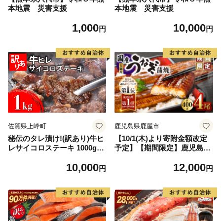
本地震 災害支援
本地震 災害支援
1,000
10,000
円
円
佐賀県上峰町
鹿児島県鹿屋市
秘伝のタレ漬け!(訳あり)牛ヒ
【10/1(木)より寄附金額改定
レサイコロステーキ 1000g
予定】【期間限定】鹿児島県
【B-1098-AS】
大隅産うなぎ蒲焼4尾（400
10,000
12,000
g） KN007-023
円
円