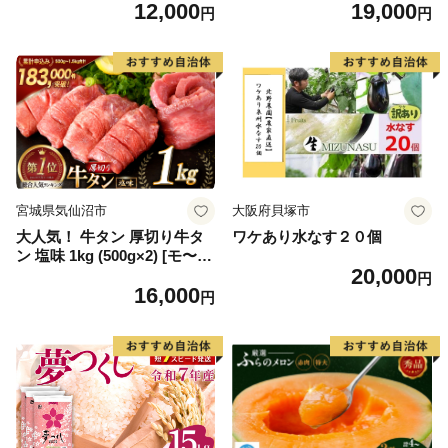
12,000
19,000
毛和牛 ブランド牛 九州 ハン
もの 果実 旬の果物 旬のフル
円
円
バーグ 牛肉 豚肉 国産 お弁当
ーツ 香川 香川県 東かがわ市
おかず 惣菜 おすすめ 人気】
(H083106)
宮城県気仙沼市
大阪府貝塚市
大人気！ 牛タン 厚切り牛タ
ワケあり水なす２０個
ン 塩味 1kg (500g×2) [モ〜ラ
20,000
ンド 宮城県 気仙沼市 205646
円
16,000
60] 肉 牛肉 精肉 牛たん 牛タ
円
ン塩 牛たん塩 冷凍 焼肉 BB
Q アウトドア バーベキュー
厚切り タン