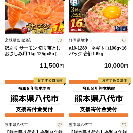
宮城県気仙沼市
静岡県焼津市
訳あり サーモン 切り落とし
a10-1289 ネギトロ100g×16
おさしみ用 1kg 125gx8p [足
パック 合計1.6kg
利本店 宮城県 気仙沼市 2056
11,500
10,000
4313] 魚 魚介類 鮭 お刺し身
円
円
刺し身 刺身 生 生食 個包装
チリ銀鮭 銀鮭 海鮮 海鮮丼 魚
介
熊本県八代市
熊本県八代市
【熊本県八代市】令和８年熊
【熊本県八代市】令和８年熊