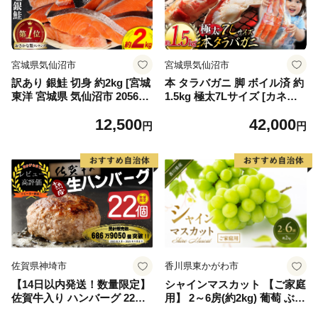
宮城県気仙沼市
宮城県気仙沼市
訳あり 銀鮭 切身 約2kg [宮城
本 タラバガニ 脚 ボイル済 約
東洋 宮城県 気仙沼市 205649
1.5kg 極太7Lサイズ [カネダ
91] 鮭 魚介類 海鮮 訳アリ 規
イ 宮城県 気仙沼市 2056432
12,500
42,000
格外 不揃い さけ サケ 鮭切身
6] カニ かに 蟹 たらばがに た
円
円
シャケ 切り身 冷凍 家庭用 お
らば蟹 タラバ蟹 たらば タラ
かず 弁当 支援 サーモン 銀鮭
バ ボイル
切り身 魚 わけあり
佐賀県神埼市
香川県東かがわ市
【14日以内発送！数量限定】
シャインマスカット 【ご家庭
佐賀牛入り ハンバーグ 22個
用】 2～6房(約2kg) 葡萄 ぶど
2.6kg(120g×22個)【佐賀牛 黒
う ブドウ フルーツ 果物 くだ