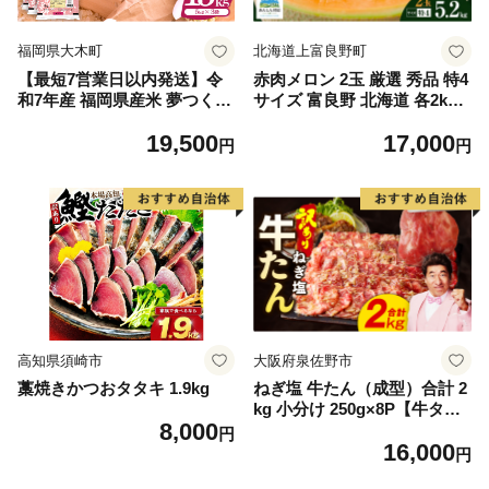
福岡県大木町
北海道上富良野町
【最短7営業日以内発送】令
赤肉メロン 2玉 厳選 秀品 特4
和7年産 福岡県産米 夢つくし
サイズ 富良野 北海道 各2kg
15kg 精米 ※北海道・沖縄・
～2.6kg 2玉 セット ファーム
19,500
17,000
離島は配送不可
富良野 メロン めろん 果物 く
円
円
だもの フルーツ デザート 旬
の果物 旬のフルーツ
高知県須崎市
大阪府泉佐野市
藁焼きかつおタタキ 1.9kg
ねぎ塩 牛たん（成型）合計 2
kg 小分け 250g×8P【牛タン
8,000
牛肉 焼肉用 薄切り 訳あり サ
円
16,000
イズ不揃い】
円