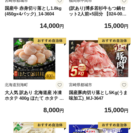
宮崎県都城市
福岡県中間市
国産牛 赤身切り落とし1.8kg
(訳あり)博多若杉牛もつ鍋セ
(450g×4パック)_14-3604
ット2人前×5回分 【024-002
7】
14,000
15,000
円
円
北海道別海町
宮崎県都城市
大人気 訳あり 北海道産 冷凍
国産豚肉切り落とし5Kg(うま
ホタテ 400g ほたて ホタテ 帆
味加工)_MJ-3647
立 貝柱 海鮮 魚介類 刺身 大
8,000
15,000
粒 天然 海鮮 ランキング 大人
円
円
気 人気 おすすめ 訳あり ）