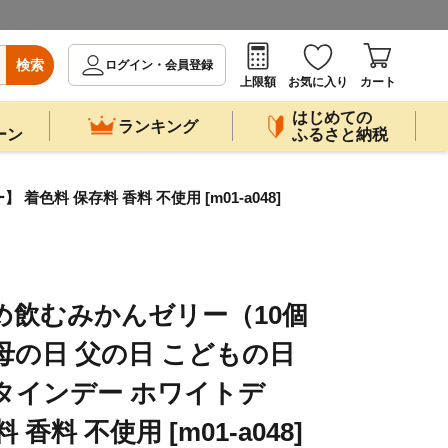
検索
ログイン・会員登録
上限額
お気に入り
カート
はじめての
ランキング
ーン
ふるさと納税
料 保存料 香料 不使用 [m01-a048]
め飲むみかんゼリー（10個
母の日 父の日 こどもの日
タインデー ホワイトデ
香料 不使用 [m01-a048]