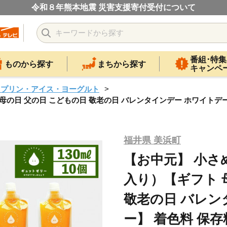
令和８年熊本地震 災害支援寄付受付について
番組･特集
ものから探す
まちから探す
キャンペ
・プリン・アイス・ヨーグルト
日 父の日 こどもの日 敬老の日 バレンタインデー ホワイトデー】 着色
福井県 美浜町
【お中元】 小さ
入り）【ギフト 
敬老の日 バレン
ー】 着色料 保存料 