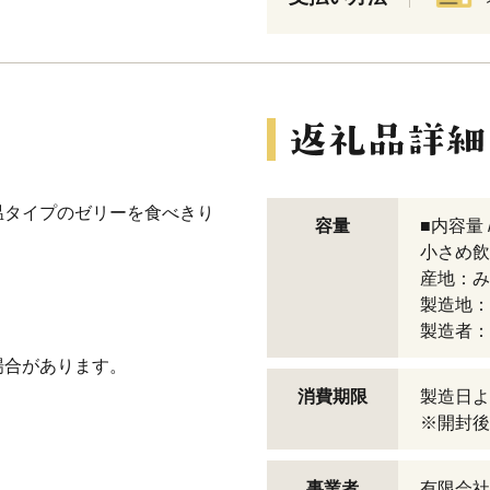
温タイプのゼリーを食べきり
容量
■内容量 /
小さめ飲む
産地：み
製造地：
製造者：
場合があります。
消費期限
製造日よ
※開封後
事業者
有限会社