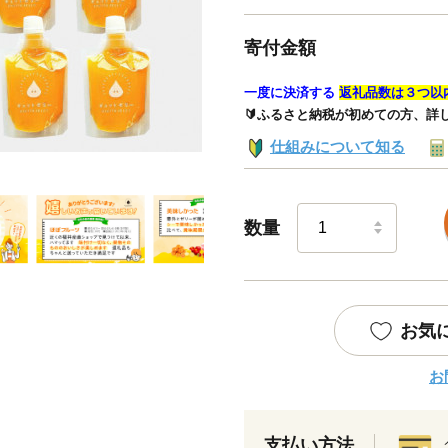
寄付金額
一度に決済する
返礼品数は３つ以
🔰ふるさと納税が初めての方、詳
仕組みについて知る
数量
お気
お
支払い方法