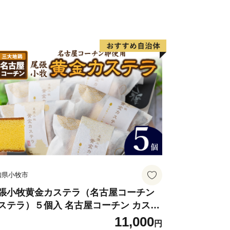
税サポートセンター
日祝日・12/29～1/3休み)
a-fukui.com
==========
知県小牧市
張小牧黄金カステラ（名古屋コーチン
ステラ）５個入 名古屋コーチン カステ
 ザラメ 常温 愛知県 小牧市 アンプチベ
11,000
円