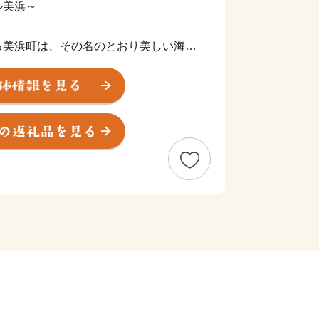
ル美浜～
美浜町は、その名のとおり美しい海岸
晶浜」は、日本海の澄んだ水と、きめ細
日本の水浴場88選」に選ばれていま
若狭湾国定公園を代表する景勝地で、平
録湿地に認定されました。
漬け）」で、お惣菜にも酒の肴にもな
。平成17年に「へしこの町」を宣言
まな団体や企業が独自の味を追求してい
い自然、そしてハートフルな人々に会い
い。
るお問合せは下記までお願いします。
==========