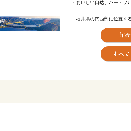
～おいしい自然、ハートフ
福井県の南西部に位置する
を有する町です。特に「水
やかな白い砂浜が広がり、「
す。また、「三方五湖」は
成17年にラムサール条約登
名物は「鯖のへしこ(ヌカ
るため全国にファンがいます
し商標登録。現在、さまざ
ます。美しい自然とおいし
に、ぜひ一度お越しくださ
美浜町ふるさと納税に関す
======================