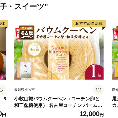
福井県美浜町町ふるさと納
菓子・スイーツ"
受付時間 9：30～17:30 (土
TEL 050-5527-0887
メール furusato@town-miham
======================
愛知県小牧市
愛
 5
小牧山城バウムクーヘン（コーチン卵と
尾
和三盆糖使用） 名古屋コーチン バームク
カ
ーヘン 和三盆 小牧銘菓 バウムクーヘン
ラ
0
12,000
円
円