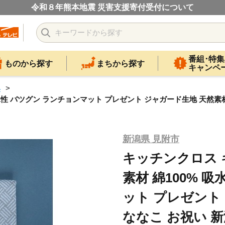
令和８年熊本地震 災害支援寄付受付について
番組･特集
ものから探す
まちから探す
キャンペ
具
水性 バツグン ランチョンマット プレゼント ジャガード生地 天然素材 
新潟県 見附市
キッチンクロス 
素材 綿100% 
ット プレゼント
ななこ お祝い 新