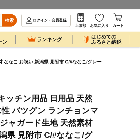
検索
ログイン・会員登録
上限額
お気に入り
カート
はじめての
ランキング
ーン
ふるさと納税
ななこ お祝い 新潟県 見附市 C/#ななこ/グレー
キッチン用品 日用品 天然
吸水性 バツグン ランチョンマ
 ジャガード生地 天然素材
潟県 見附市 C/#ななこ/グ