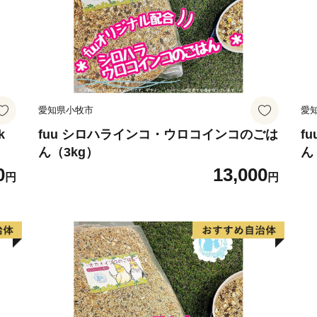
======================
【返礼品やお申込みに関す
見附市ふるさと納税事務局
TEL：050-3355-7978
FAX：050-3488-0889
愛知県小牧市
愛
メール：mitsuke@furusato-b
営業時間 9：00～18：0
k
fuu シロハラインコ・ウロコインコのごは
f
ん（3kg）
ん
======================
0
13,000
円
円