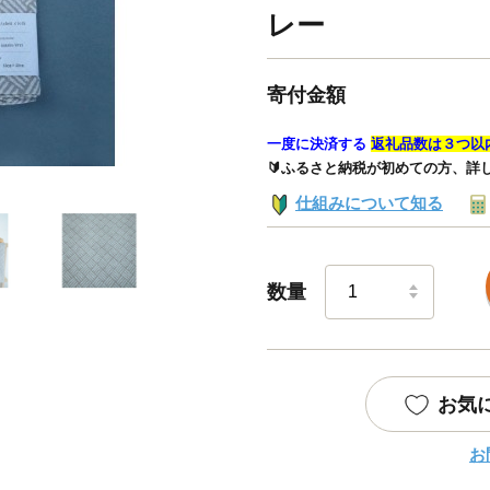
レー
寄付金額
一度に決済する
返礼品数は３つ以
🔰ふるさと納税が初めての方、詳
仕組みについて知る
数量
お気
お