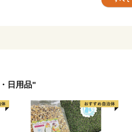
などを生産しています。
また、全国から訪れる商人
亭・割烹の文化が発展して
附市ならではの「料亭の味
います。
豊かな農地、手仕事の技術
でいけるよう、まちづくり
そのまちづくりの推進剤と
のまちづくりを、ふるさと
貨・日用品"
です。
ご支援のお礼の品として、
め合わせなどを用意しまし
幸いです。