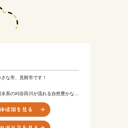
小さな市、見附市です！
川水系の刈谷田川が流れる自然豊かなま
気と雪どけ水によって、毎年美味しい新
町として栄え、現在では全国有数のニッ
高級ブランド製品や百貨店に並ぶニット