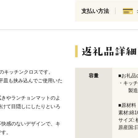
支払い方法
織のキッチンクロスです。
容量
■お礼品
きな平皿も挟み込んでご使用いた
・キッチ
製造地
拭きやランチョンマットのよ
■原材料
掛けて目隠しにしたりといろ
素材:綿1
サイズ: 
不快感のないデザインで、キ
原産国:
です。