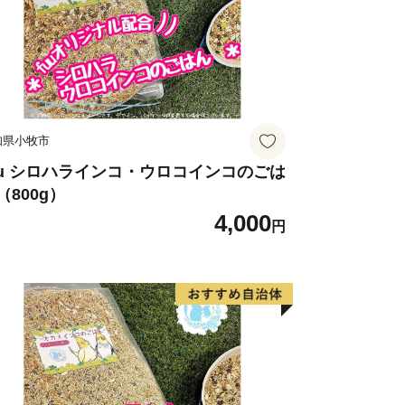
==========
るお問合せ先】
知県小牧市
po.com
0（※土日祝日・年末年始期間休み）
uu シロハラインコ・ウロコインコのごは
（800g）
==========
4,000
円