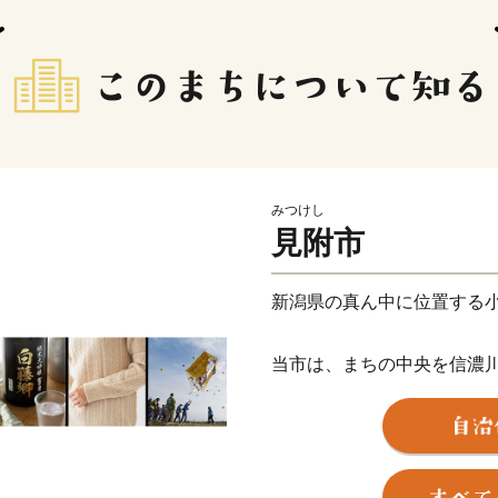
みつけし
見附市
新潟県の真ん中に位置する
当市は、まちの中央を信濃
ちです。山からの澄んだ空
潟米が収穫されています。
産業面では古くから繊維の
トの産地として、世界的な