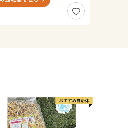
たちの肥えた舌を満足させるために、料
おり、山の幸も海の幸も容易にそろう見
」が職人たちによって脈々と受継がれて
、料亭伝統の味を、しっかりと受け継い
に取り組んでいます。
なるのが『ふるさと納税』です。見附市
納税という形でご支援いただければ幸い
コシヒカリやニット製品、料亭の味の詰
た。ぜひ直に見附を感じていただければ