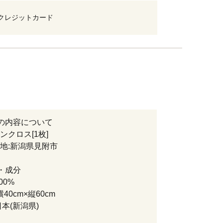
クレジットカード
の内容について
ンクロス[1枚]
:新潟県見附市
・成分
00%
横40cm×縦60cm
日本(新潟県)