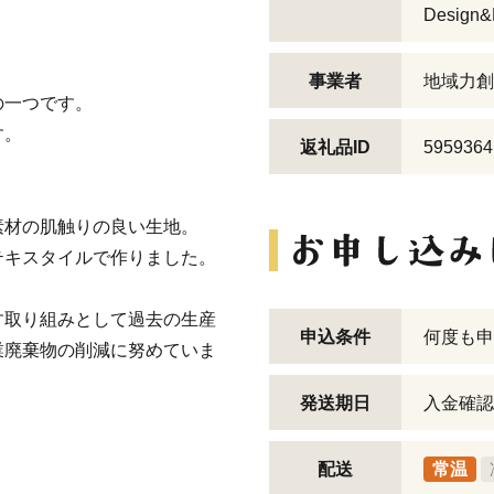
Design&
事業者
地域力創
の一つです。
す。
返礼品ID
5959364
素材の肌触りの良い生地。
テキスタイルで作りました。
す取り組みとして過去の生産
申込条件
何度も申
業廃棄物の削減に努めていま
発送期日
入金確認
。
配送
常温