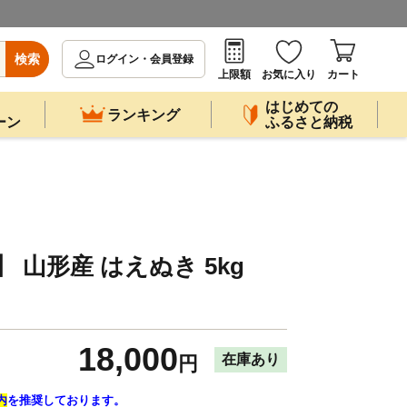
検索
ログイン・会員登録
上限額
お気に入り
カート
はじめての
ランキング
ーン
ふるさと納税
 山形産 はえぬき 5kg
18,000
在庫あり
円
内
を推奨しております。