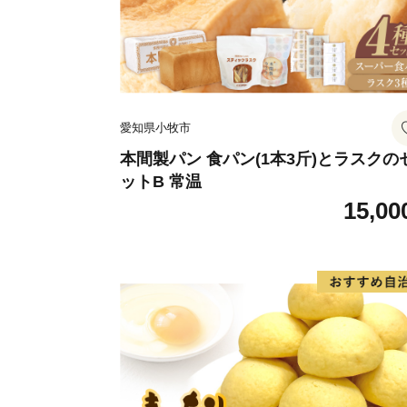
愛知県小牧市
本間製パン 食パン(1本3斤)とラスクの
ットB 常温
15,00