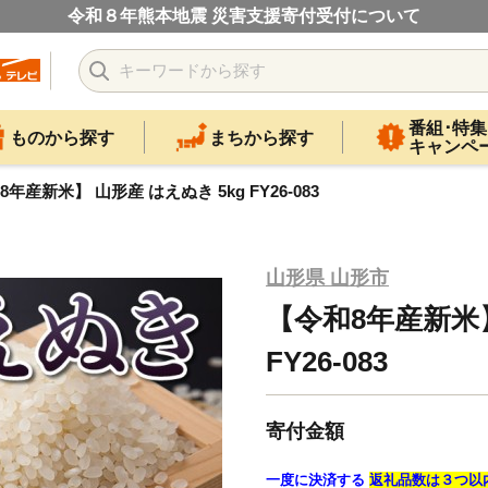
令和８年熊本地震 災害支援寄付受付について
番組･特集
ものから探す
まちから探す
キャンペ
年産新米】 山形産 はえぬき 5kg FY26-083
山形県 山形市
【令和8年産新米】
FY26-083
寄付金額
一度に決済する
返礼品数は３つ以