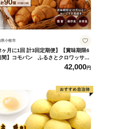
知県小牧市
2ヶ月に1回 計3回定期便】【賞味期限6
日間】コモパン ふるさとクロワッサン
ット（計90個）／災害用備蓄 保存食 非
42,000
円
食 防災グッズにも