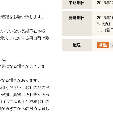
申込期日
2026年
ご確認をお願い致します。
発送期日
2026年
※状況に
す。(着
だいていない長期不在や転
受取り」に対する再出荷は致
配送
常温
せん。
変更になる場合がございま
異なる場合があります。
確認ください。お礼の品の発
装破損、異物、汚れ等があっ
「山形市ふるさと納税お礼の
間が過ぎてからの対応は致し