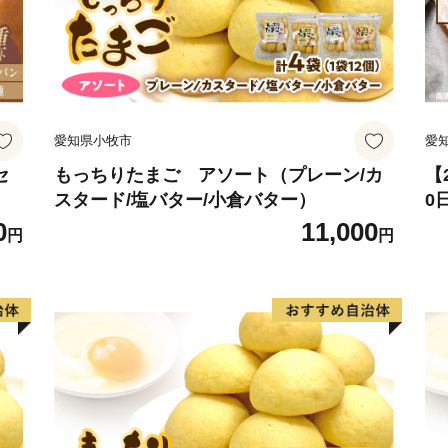
愛知県小牧市
愛
セ
もっちりたまご アソート（プレーン/カ
【
スタード/塩バター/小倉バター）
0
セ
0
11,000
円
円
常