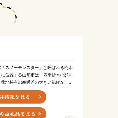
称「スノーモンスター」と呼ばれる樹氷
とに位置する山形市は、四季折々の顔を
と盆地特有の寒暖差の大きい気候が、さ
ットなどのフルーツ、つや姫を代表とす
うな舌触りが特徴の山形牛などの「山形
ます。 街中には商家の蔵や旧家が数
雰囲気を醸し出しています。